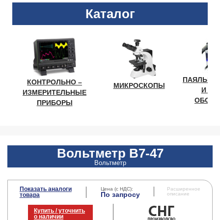
Каталог
ПАЯЛЬНО
КОНТРОЛЬНО –
МИКРОСКОПЫ
И ЛА
ИЗМЕРИТЕЛЬНЫЕ
ОБОРУ
ПРИБОРЫ
Вольтметр В7-47
Вольтметр
Показать аналоги
Цена (с НДС):
Расширенное
По запросу
описание
товара
Купить / уточнить
о наличии