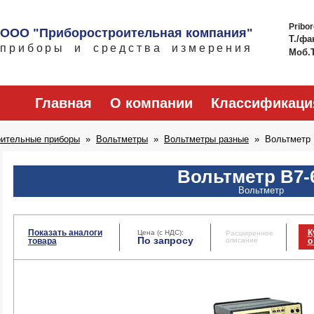
Pribo
ООО "Приборостроительная компания"
Т./фа
приборы и средства измерения
Моб.
Главная
О компании
Классификаци
рительные приборы
Вольтметры
Вольтметры разные
Вольтметр 
Вольтметр В7-
Вольтметр
Показать аналоги
К
Цена (с НДС):
Расширенное
По запросу
товара
описание
о