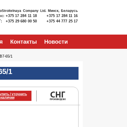
roStroitelnaya Company Ltd.
Минск, Беларусь
кс:
+375 17 284 11 18
+375 17 284 11 16
Т:
+375 29 680 00 50
+375 44 777 25 17
я
Контакты
Новости
В7-65/1
65/1
упить / уточнить
 наличии