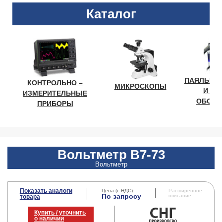
Каталог
ПАЯЛЬНО
КОНТРОЛЬНО –
МИКРОСКОПЫ
И ЛА
ИЗМЕРИТЕЛЬНЫЕ
ОБОРУ
ПРИБОРЫ
Вольтметр В7-73
Вольтметр
Показать аналоги
Цена (с НДС):
Расширенное
По запросу
описание
товара
Купить / уточнить
о наличии