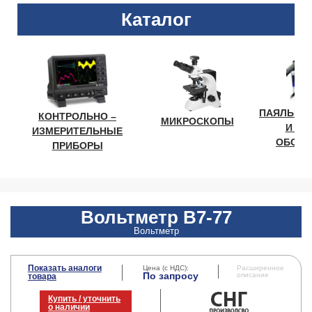
Каталог
ПАЯЛЬНО
КОНТРОЛЬНО –
МИКРОСКОПЫ
И ЛА
ИЗМЕРИТЕЛЬНЫЕ
ОБОРУ
ПРИБОРЫ
Вольтметр В7-77
Вольтметр
Показать аналоги
Цена (с НДС):
Расширенное
По запросу
описание
товара
Купить / уточнить
о наличии