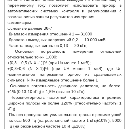
переменному току позволяет использовать прибор в
автоматических системах контроля и регулирования с
возможностью записи результатов измерения
самописцем.
Основные данные В8-7
Диапазон измерения отношений 1 — 31600
Диапазон выходных напряжений 0,2 — 10 000 мкВ
Частота входных сигналов 0,13 — 20 кГц
Основная погрешность измерения отношений
относительно точки 1,000:
±[0,3 + 0,5 (N Х -1)]% (при Uн менее 1 мкВ);
±[0,3+0,6 (N Х-1)]% (при UH менее 1 мкВ), где Uн
-минимальное напряжение одного из сравниваемых
сигналов, N Х- измеряемое отношение более 1
Основная погрешность декадного делителя, не более:
±1% (0,13-10 кГц) и 1,5% (свыше 10 кГц)
Неравномерность частотной характеристики в режиме
широкой полосы не более ±20% (относительно частоты 1
кГц)
Полоса пропускания усилительного тракта в режиме узкой
полосы 500 Гц (на резонансной частоте 1 кГц±10% ), 5000
Гц (на резонансной частоте 10 кГц±10%)