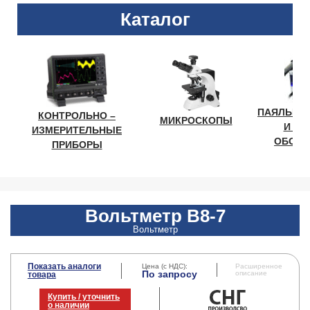
Каталог
ПАЯЛЬНО
КОНТРОЛЬНО –
МИКРОСКОПЫ
И ЛА
ИЗМЕРИТЕЛЬНЫЕ
ОБОРУ
ПРИБОРЫ
Вольтметр В8-7
Вольтметр
Показать аналоги
Цена (с НДС):
Расширенное
По запросу
описание
товара
Купить / уточнить
о наличии