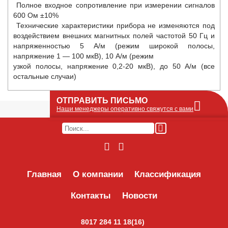
Полное входное сопротивление при измерении сигналов
600 Ом ±10%
Технические характеристики прибора не изменяются под
воздействием внешних магнитных полей частотой 50 Гц и
напряженностью 5 А/м (режим широкой полосы,
напряжение 1 — 100 мкВ), 10 А/м (режим
узкой полосы, напряжение 0,2-20 мкВ), до 50 А/м (все
остальные случаи)
ОТПРАВИТЬ ПИСЬМО
Наши менеджеры оперативно свяжутся с вами
Оставьте Ваше сообщение или запрос по
наличию оборудования в этой форме, мы
его получим по e-mail и оперативно ответим!
Интересуемое оборудование:
Главная
О компании
Классификация
Контакты
Новости
8017 284 11 18(16)