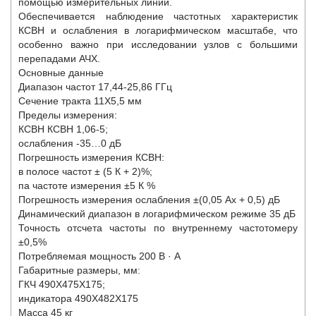
помощью измерительных линий.
Обеспечивается наблюдение частотных характеристик
КСВН и ослабления в логарифмическом масштабе, что
особенно важно при исследовании узлов с большими
перепадами АЧХ.
Основные данные
Диапазон частот 17,44-25,86 ГГц
Сечение тракта 11Х5,5 мм
Пределы измерения:
КСВН КСВН 1,06-5;
ослабления -35…0 дБ
Погрешность измерения КСВН:
в полосе частот ± (5 К + 2)%;
па частоте измерения ±5 К %
Погрешность измерения ослабления ±(0,05 Ах + 0,5) дБ
Динамический диапазон в логарифмическом режиме 35 дБ
Точность отсчета частоты по внутреннему частотомеру
±0,5%
Потребляемая мощность 200 В · А
Габаритные размеры, мм:
ГКЧ 490X475X175;
индикатора 490X482X175
Масса 45 кг