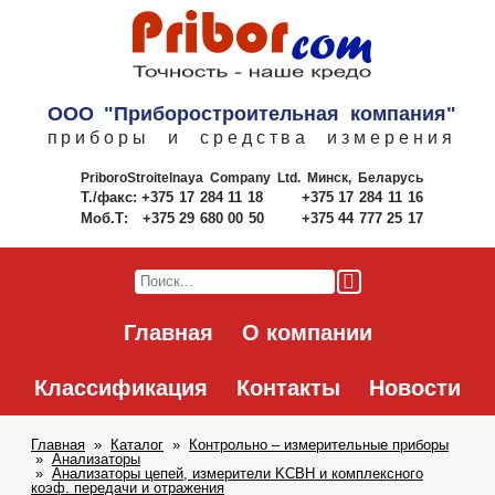
ООО "Приборостроительная компания"
приборы и средства измерения
PriboroStroitelnaya Company Ltd.
Минск, Беларусь
Т./факс:
+375 17 284 11 18
+375 17 284 11 16
Моб.Т:
+375 29 680 00 50
+375 44 777 25 17
Главная
О компании
Классификация
Контакты
Новости
Главная
Каталог
Контрольно – измерительные приборы
Анализаторы
Анализаторы цепей, измерители KCBH и комплексного
коэф. передачи и отражения