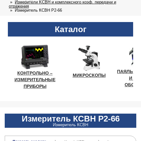
Измерители KCBH и комплексного коэф. передачи и
отражения
Измеритель КСВН Р2-66
Каталог
ПАЯЛЬНО
КОНТРОЛЬНО –
МИКРОСКОПЫ
И ЛА
ИЗМЕРИТЕЛЬНЫЕ
ОБОРУ
ПРИБОРЫ
Измеритель КСВН Р2-66
Измеритель КСВН