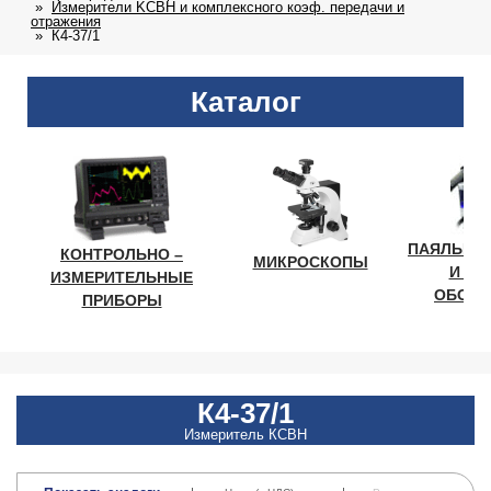
Измерители KCBH и комплексного коэф. передачи и
отражения
К4-37/1
Каталог
ПАЯЛЬНО
КОНТРОЛЬНО –
МИКРОСКОПЫ
И ЛА
ИЗМЕРИТЕЛЬНЫЕ
ОБОРУ
ПРИБОРЫ
К4-37/1
Измеритель КСВН