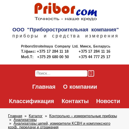
ООО "Приборостроительная компания"
приборы и средства измерения
PriboroStroitelnaya Company Ltd.
Минск, Беларусь
Т./факс:
+375 17 284 11 18
+375 17 284 11 16
Моб.Т:
+375 29 680 00 50
+375 44 777 25 17
Главная
О компании
Классификация
Контакты
Новости
Главная
Каталог
Контрольно – измерительные приборы
Анализаторы
Анализаторы цепей, измерители KCBH и комплексного
коэф. передачи и отражения