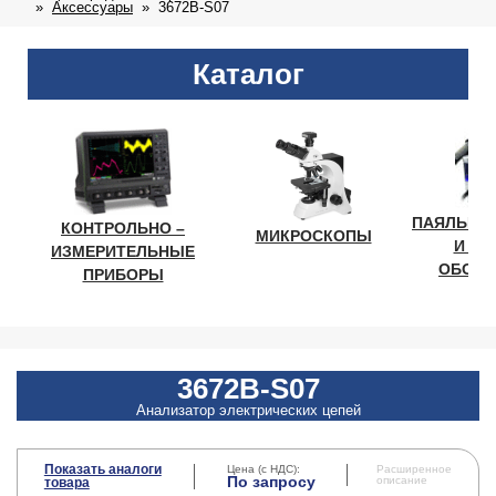
Аксессуары
3672B-S07
Каталог
ПАЯЛЬНО
КОНТРОЛЬНО –
МИКРОСКОПЫ
И ЛА
ИЗМЕРИТЕЛЬНЫЕ
ОБОРУ
ПРИБОРЫ
3672B-S07
Анализатор электрических цепей
Показать аналоги
Цена (с НДС):
Расширенное
По запросу
описание
товара