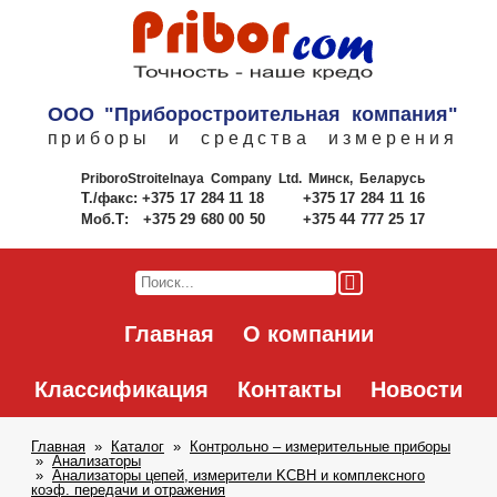
ООО "Приборостроительная компания"
приборы и средства измерения
PriboroStroitelnaya Company Ltd.
Минск, Беларусь
Т./факс:
+375 17 284 11 18
+375 17 284 11 16
Моб.Т:
+375 29 680 00 50
+375 44 777 25 17
Главная
О компании
Классификация
Контакты
Новости
Главная
Каталог
Контрольно – измерительные приборы
Анализаторы
Анализаторы цепей, измерители KCBH и комплексного
коэф. передачи и отражения