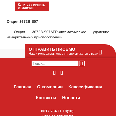
Купить / уточнить
о наличии
Опция 3672B-S07
Опция 3672B-S07AFR-автоматическое удаление
измерительных приспособлений
ОТПРАВИТЬ ПИСЬМО
Наши менеджеры оперативно свяжутся с вами
Оставьте Ваше сообщение или запрос по
наличию оборудования в этой форме, мы
его получим по e-mail и оперативно ответим!
Интересуемое оборудование:
Главная
О компании
Классификация
Контакты
Новости
8017 284 11 18(16)