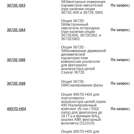
S83векторные измерения
3672E-S83
параметров смесителей
По запросу
(при наличии опции
3672E-400 и 3672E-S80)
Опция 3672E-
S84встроенный
смеситель гетеродина
3672E-S84
По запросу
(при наличии опции
3672E400, 3672ES82, и
3672ES80)
Опция 3672E-
S86измерение двумерной
динамической
характеристики
3672E-S86
По запросу
компрессии усилителя
для векторного
анализатора цепей
Ceyear 3672E
Опция 3672E-
3672E-S88
По запросу
S88Сканирование фазы
Опция 4957D-H04 для
портативного
анализатора цепей серии
4957Калибровочный
4957D-H04
комплект (N-тип / 50Ω/
По запросу
папа) для диапазона до
18 ГГц в функции ВАЦ,
анализ АФУ, векторный
вольтметр (31101A)
Опция 4957D-H05 для