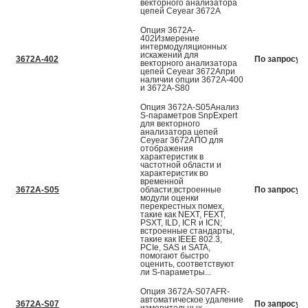
векторного анализатора
цепей Ceyear 3672А
Опция 3672A-
402Измерение
интермодуляционных
искажений для
3672A-402
По запросу
векторного анализатора
цепей Ceyear 3672Апри
наличии опции 3672А-400
и 3672А-S80
Опция 3672A-S05Анализ
S-параметров SnpExpert
для векторного
анализатора цепей
Ceyear 3672АПО для
отображения
характеристик в
частотной области и
характеристик во
временной
3672A-S05
области;встроенные
По запросу
модули оценки
перекрестных помех,
такие как NEXT, FEXT,
PSXT, ILD, ICR и ICN;
встроенные стандарты,
такие как IEEE 802.3,
PCIe, SAS и SATA,
помогают быстро
оценить, соответствуют
ли S-параметры...
Опция 3672A-S07AFR-
автоматическое удаление
3672A-S07
По запросу