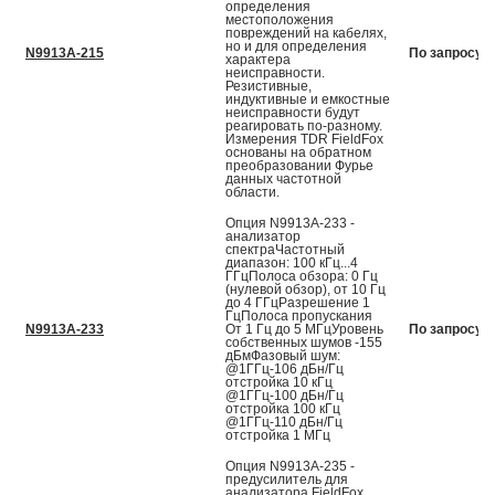
определения
местоположения
повреждений на кабелях,
но и для определения
N9913A-215
По запросу
характера
неисправности.
Резистивные,
индуктивные и емкостные
неисправности будут
реагировать по-разному.
Измерения TDR FieldFox
основаны на обратном
преобразовании Фурье
данных частотной
области.
Опция N9913A-233 -
анализатор
спектраЧастотный
диапазон: 100 кГц...4
ГГцПолоса обзора: 0 Гц
(нулевой обзор), от 10 Гц
до 4 ГГцРазрешение 1
ГцПолоса пропускания
N9913A-233
От 1 Гц до 5 МГцУровень
По запросу
собственных шумов -155
дБмФазовый шум:
@1ГГц-106 дБн/Гц
отстройка 10 кГц
@1ГГц-100 дБн/Гц
отстройка 100 кГц
@1ГГц-110 дБн/Гц
отстройка 1 МГц
Опция N9913A-235 -
предусилитель для
анализатора FieldFox