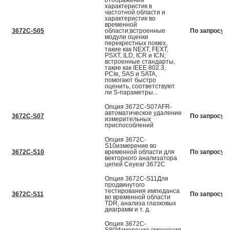
отображения
характеристик в
частотной области и
характеристик во
временной
3672C-S05
области;встроенные
По запросу
модули оценки
перекрестных помех,
такие как NEXT, FEXT,
PSXT, ILD, ICR и ICN;
встроенные стандарты,
такие как IEEE 802.3,
PCIe, SAS и SATA,
помогают быстро
оценить, соответствуют
ли S-параметры...
Опция 3672C-S07AFR-
автоматическое удаление
3672C-S07
По запросу
измерительных
приспособлений
Опция 3672C-
S10измерение во
3672C-S10
временной области для
По запросу
векторного анализатора
цепей Ceyear 3672С
Опция 3672C-S11Для
продвинутого
тестирования импеданса
3672C-S11
По запросу
во временной области
TDR, анализа глазковых
диаграмм и т. д.
Опция 3672C-