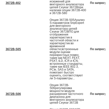
искажений для
3672B-402
По запросу
векторного анализатора
цепей Ceyear 3672Впри
наличии опции 3672В-400
и 3672В-S80
Опция 3672B-S05Анализ
S-параметров SnpExpert
для векторного
анализатора цепей
Ceyear 3672ВПО для
отображения
характеристик в
частотной области и
характеристик во
временной
3672B-S05
области;встроенные
По запросу
модули оценки
перекрестных помех,
такие как NEXT, FEXT,
PSXT, ILD, ICR и ICN;
встроенные стандарты,
такие как IEEE 802.3,
PCIe, SAS и SATA,
помогают быстро
оценить, соответствуют
ли S-параметры...
Опция 3672B-
S06регулировка
мощности модуля
3672B-S06
расширения частотного
По запросу
диапазона для
векторного анализатора
цепей Ceyear 3672В