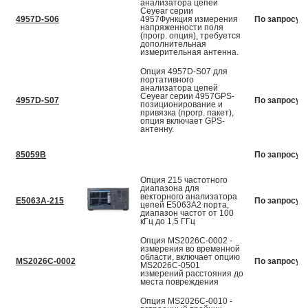
анализатора цепей
Ceyear серии
4957D-S06
4957Функция измерения
По запросу
напряженности поля
(прогр. опция), требуется
дополнительная
измерительная антенна.
Опция 4957D-S07 для
портативного
анализатора цепей
Ceyear серии 4957GPS-
4957D-S07
По запросу
позиционирование и
привязка (прогр. пакет),
опция включает GPS-
антенну.
85059B
По запросу
Опция 215 частотного
диапазона для
векторного анализатора
E5063A-215
По запросу
цепей E5063A2 порта,
диапазон частот от 100
кГц до 1,5 ГГц
Опция MS2026C-0002 -
измерения во временной
области, включает опцию
MS2026C-0002
По запросу
MS2026C-0501
измерений расстояния до
места повреждения
Опция MS2026C-0010 -