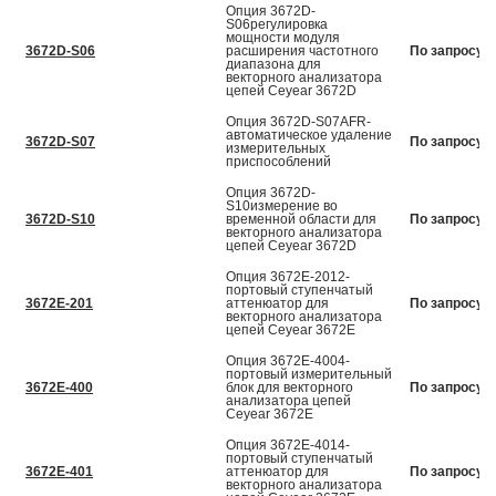
Опция 3672D-
S06регулировка
мощности модуля
3672D-S06
расширения частотного
По запросу
диапазона для
векторного анализатора
цепей Ceyear 3672D
Опция 3672D-S07AFR-
автоматическое удаление
3672D-S07
По запросу
измерительных
приспособлений
Опция 3672D-
S10измерение во
3672D-S10
временной области для
По запросу
векторного анализатора
цепей Ceyear 3672D
Опция 3672E-2012-
портовый ступенчатый
3672E-201
аттенюатор для
По запросу
векторного анализатора
цепей Ceyear 3672E
Опция 3672E-4004-
портовый измерительный
3672E-400
блок для векторного
По запросу
анализатора цепей
Ceyear 3672E
Опция 3672E-4014-
портовый ступенчатый
3672E-401
аттенюатор для
По запросу
векторного анализатора