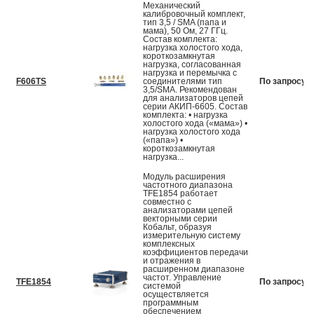
Механический
калибровочный комплект,
тип 3,5 / SMA (папа и
мама), 50 Ом, 27 ГГц.
Состав комплекта:
нагрузка холостого хода,
короткозамкнутая
нагрузка, согласованная
нагрузка и перемычка с
F606TS
соединителями тип
По запросу
3,5/SMA. Рекомендован
для анализаторов цепей
серии АКИП-6605. Состав
комплекта: • нагрузка
холостого хода («мама») •
нагрузка холостого хода
(«папа») •
короткозамкнутая
нагрузка...
Модуль расширения
частотного диапазона
TFE1854 работает
совместно с
анализаторами цепей
векторными серии
Кобальт, образуя
измерительную систему
комплексных
коэффициентов передачи
и отражения в
расширенном диапазоне
частот. Управление
TFE1854
По запросу
системой
осуществляется
программным
обеспечением