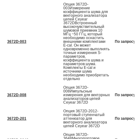
Опция 3672D-
003Измерение
коэффициента шума для
векторного анализатора
цепей Ceyear
3672DВстроенный
высокочувствительный
шумовой приемник 10
МГц ~50 ГГц, который
необходимо оснастить
3672D-003
внешними комплектами
По запросу
E-cal. Он может
одновременно выполнять
точные измерения S-
параметров,
коэффициента шума и
параметров шума.
Комплекты E-cal и
источники шума
необходимо приобретать
отдельно
Опция 3672D-
008Импульсные
3672D-008
измерения для векторных
По запросу
анализаторов цепей
Ceyear 3672D
Опция 3672D-2012-
портовый ступенчатый
3672D-201
аттенюатор для
По запросу
векторного анализатора
цепей Ceyear 3672D
Опция 3672D-
3648Многопортовое