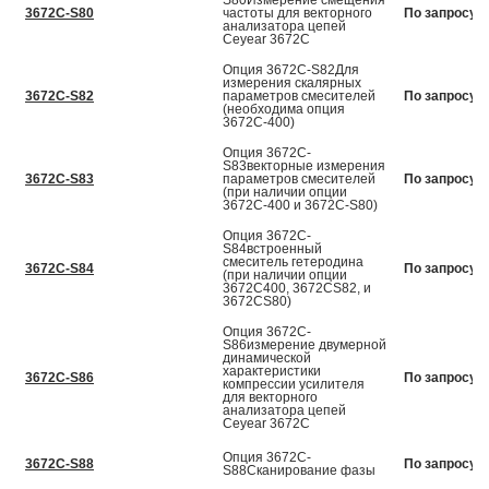
S80Измерение смещения
3672C-S80
частоты для векторного
По запросу
анализатора цепей
Ceyear 3672С
Опция 3672C-S82Для
измерения скалярных
3672C-S82
параметров смесителей
По запросу
(необходима опция
3672С-400)
Опция 3672C-
S83векторные измерения
3672C-S83
параметров смесителей
По запросу
(при наличии опции
3672С-400 и 3672С-S80)
Опция 3672C-
S84встроенный
смеситель гетеродина
3672C-S84
По запросу
(при наличии опции
3672С400, 3672СS82, и
3672СS80)
Опция 3672C-
S86измерение двумерной
динамической
характеристики
3672C-S86
По запросу
компрессии усилителя
для векторного
анализатора цепей
Ceyear 3672С
Опция 3672C-
3672C-S88
По запросу
S88Сканирование фазы