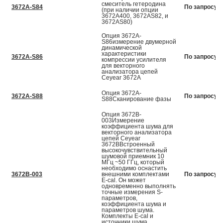
смеситель гетеродина
3672A-S84
По запросу
(при наличии опции
3672А400, 3672АS82, и
3672АS80)
Опция 3672A-
S86измерение двумерной
динамической
характеристики
3672A-S86
По запросу
компрессии усилителя
для векторного
анализатора цепей
Ceyear 3672А
Опция 3672A-
3672A-S88
По запросу
S88Сканирование фазы
Опция 3672B-
003Измерение
коэффициента шума для
векторного анализатора
цепей Ceyear
3672ВВстроенный
высокочувствительный
шумовой приемник 10
МГц ~50 ГГц, который
необходимо оснастить
3672B-003
внешними комплектами
По запросу
E-cal. Он может
одновременно выполнять
точные измерения S-
параметров,
коэффициента шума и
параметров шума.
Комплекты E-cal и
источники шума