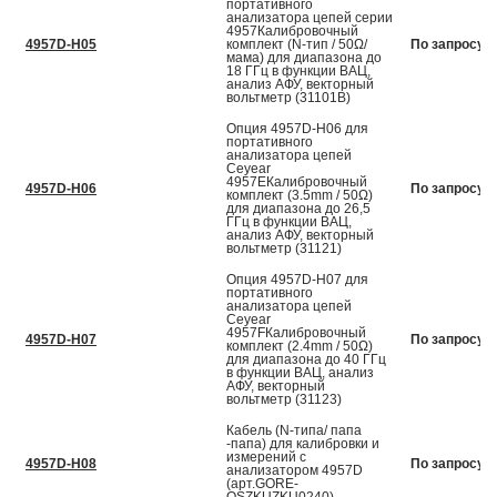
портативного
анализатора цепей серии
4957Калибровочный
4957D-H05
комплект (N-тип / 50Ω/
По запросу
мама) для диапазона до
18 ГГц в функции ВАЦ,
анализ АФУ, векторный
вольтметр (31101B)
Опция 4957D-H06 для
портативного
анализатора цепей
Ceyear
4957EКалибровочный
4957D-H06
По запросу
комплект (3.5mm / 50Ω)
для диапазона до 26,5
ГГц в функции ВАЦ,
анализ АФУ, векторный
вольтметр (31121)
Опция 4957D-H07 для
портативного
анализатора цепей
Ceyear
4957FКалибровочный
4957D-H07
По запросу
комплект (2.4mm / 50Ω)
для диапазона до 40 ГГц
в функции ВАЦ, анализ
АФУ, векторный
вольтметр (31123)
Кабель (N-типа/ папа
-папа) для калибровки и
измерений с
4957D-H08
По запросу
анализатором 4957D
(арт.GORE-