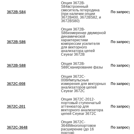
Опция 3672B-
S84встроенный
смеситель гетеродина
3672B-S84
По запросу
(при наличии опции
3672В400, 3672ВS82, и
3672ВS80)
Опция 3672B-
S86измерение двумерной
динамической
характеристики
3672B-S86
По запросу
компрессии усилителя
для векторного
анализатора цепей
Ceyear 3672В
Опция 3672B-
3672B-S88
По запросу
S88Сканирование фазы
Опция 3672C-
008Импульсные
3672C-008
измерения для векторных
По запросу
анализаторов цепей
Ceyear 3672С
Опция 3672C-2012-
портовый ступенчатый
3672C-201
аттенюатор для
По запросу
векторного анализатора
цепей Ceyear 3672С
Опция 3672C-
3648Многопортовое
3672C-3648
По запросу
расширение (до 16
портов)