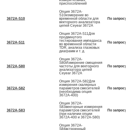
измерительных
приспособлений
Опция 3672A-
S10измерение во
3672A-S10
временной области для
По запросу
векторного анализатора
цепей Ceyear 3672А
Опция 3672A-S11Для
продвинутого
тестирования импеданса
3672A-S11
По запросу
во временной области
TDR, анализа глазковых
диаграмм и т. д.
Опция 3672A-
S80Измерение смещения
3672A-S80
частоты для векторного
По запросу
анализатора цепей
Ceyear 3672А
Опция 3672A-S82Для
измерения скалярных
3672A-S82
параметров смесителей
По запросу
(необходима опция
3672А-400)
Опция 3672A-
S83векторные измерения
3672A-S83
параметров смесителей
По запросу
(при наличии опции
3672А-400 и 3672А-S80)
Опция 3672A-
S84встроенный