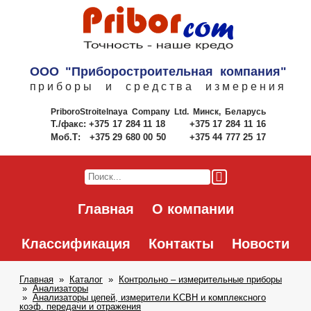
ООО "Приборостроительная компания"
приборы и средства измерения
PriboroStroitelnaya Company Ltd.
Минск, Беларусь
Т./факс:
+375 17 284 11 18
+375 17 284 11 16
Моб.Т:
+375 29 680 00 50
+375 44 777 25 17
Главная
О компании
Классификация
Контакты
Новости
Главная
Каталог
Контрольно – измерительные приборы
Анализаторы
Анализаторы цепей, измерители KCBH и комплексного
коэф. передачи и отражения