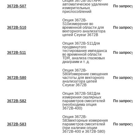
Опция 3672B-S07AFR-
автоматическое удаление
3672B-S07
По запросу
измерительных
приспособлений
Опция 3672B-
S10измерение во
3672B-S10
временной области для
По запросу
векторного анализатора
цепей Ceyear 3672В
Опция 3672B-S11Для
продвинутого
тестирования импеданса
3672B-S11
По запросу
во временной области
TDR, анализа глазковых
диаграмм и т. д.
Опция 3672B-
S80Измерение смещения
3672B-S80
частоты для векторного
По запросу
анализатора цепей
Ceyear 3672В
Опция 3672B-S82Для
измерения скалярных
3672B-S82
параметров смесителей
По запросу
(необходима опция
3672В-400)
Опция 3672B-
S83векторные измерения
3672B-S83
параметров смесителей
По запросу
(при наличии опции
3672В-400 и 3672В-S80)