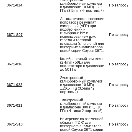
Электронный
калибровочный комплект
3671-024
По запросу
в диапазоне 10 МГц ...20
ГГц (3.5mm / 4- портовый)
Автоматическое внесение
поправок в результат
измерений (AFR) при
подключении и
калибровке ИУ с
3671-S07
По запросу
использованием изм.
кабеля и тестовой
площадки (single end) для
векторных анализаторов
цепей серии Ceyear 3671.
Калибровочный комплект
(2.4mm / 50Ω) для
3671-016
По запросу
анализатора в диапазоне
до 50 ГГц
Электронный
калибровочный комплект
3671-022
в диапазоне 10 МГц
По запросу
...26.5 ГГц (3.5mm / 2
портовый)
Электронный
калибровочный комплект
3671-021
По запросу
в диапазоне 300 кГц...18
ГГц (N-типа/ 2 портовый)
Измерение во временной
области (TDR) для
3671-S10
По запросу
векторного анализатора
цепей Ceyear 3671 серии