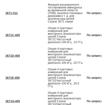
Функция расширенного
тестирования импеданса
во временной области
3671-S11
(TDM), анализа глазковых
По запросу
диаграмм и т. д. для
анализатора цепей
Ceyear 3671 серии
Опция 4-портовых
измерений для
векторного анализатора
3671C-400
По запросу
цепей Ceyear
3671CЧастотный
диапазон 100 кГц...14 ГГц
Опция 4-портовых
измерений для
векторного анализатора
3671D-400
По запросу
цепей Ceyear
3671DЧастотный
диапазон 100 кГц...20 ГГц
Опция 4-портовых
измерений для
векторного анализатора
3671E-400
цепей Ceyear
По запросу
3671EЧастотный
диапазон 100 кГц...26,5
ГГц
Опция 4-портовых
измерений для
векторного анализатора
3671G-400
цепей Ceyear
По запросу
3671GЧастотный