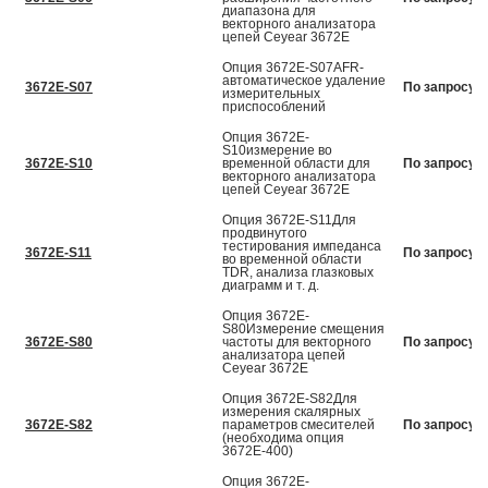
диапазона для
векторного анализатора
цепей Ceyear 3672E
Опция 3672E-S07AFR-
автоматическое удаление
3672E-S07
По запросу
измерительных
приспособлений
Опция 3672E-
S10измерение во
3672E-S10
временной области для
По запросу
векторного анализатора
цепей Ceyear 3672E
Опция 3672E-S11Для
продвинутого
тестирования импеданса
3672E-S11
По запросу
во временной области
TDR, анализа глазковых
диаграмм и т. д.
Опция 3672E-
S80Измерение смещения
3672E-S80
частоты для векторного
По запросу
анализатора цепей
Ceyear 3672E
Опция 3672E-S82Для
измерения скалярных
3672E-S82
параметров смесителей
По запросу
(необходима опция
3672E-400)
Опция 3672E-