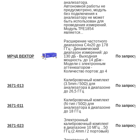
анализатора.
Автономной работы не
предусмотрено, модуль
без подключения к
анализатору не может
быть использован для
проведения измерений.
Модуль TFE1854
является...
Расширение частотного
диапазона C4x20 до 178
ГГц - Динамический
диапазон измерений: до
МРЧД ВЕКТОР
130 дБ - Выходная
По запросу
мощность: до 14 дБм -
Модели с электронным
аттенюатором -
Количество портов: до 4
Калибровочный комплект
(3.5mm / 50Ω) для
3671-013
По запросу
анализатора в диапазоне
до 26,5 ГГц
Калибровочный комплект
(N-тип / 50Ω) для
3671-011
По запросу
анализатора в диапазоне
до 18 ГГц
Электронный
калибровочный комплект
3671-023
По запросу
в диапазоне 10 МГц ...50
ГГц (2.4mm / 2 портовый)