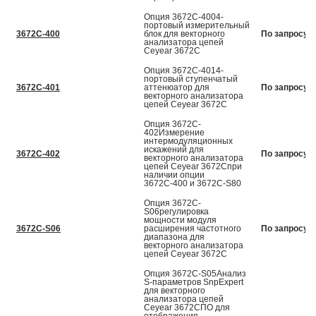
Опция 3672C-4004-
портовый измерительный
3672C-400
блок для векторного
По запросу
анализатора цепей
Ceyear 3672С
Опция 3672C-4014-
портовый ступенчатый
3672C-401
аттенюатор для
По запросу
векторного анализатора
цепей Ceyear 3672С
Опция 3672C-
402Измерение
интермодуляционных
искажений для
3672C-402
По запросу
векторного анализатора
цепей Ceyear 3672Спри
наличии опции
3672С-400 и 3672С-S80
Опция 3672C-
S06регулировка
мощности модуля
3672C-S06
расширения частотного
По запросу
диапазона для
векторного анализатора
цепей Ceyear 3672С
Опция 3672C-S05Анализ
S-параметров SnpExpert
для векторного
анализатора цепей
Ceyear 3672СПО для