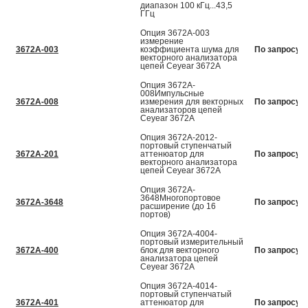
диапазон 100 кГц...43,5
ГГц
Опция 3672A-003
измерение
3672A-003
коэффициента шума для
По запросу
векторного анализатора
цепей Ceyear 3672A
Опция 3672A-
008Импульсные
3672A-008
измерения для векторных
По запросу
анализаторов цепей
Ceyear 3672А
Опция 3672A-2012-
портовый ступенчатый
3672A-201
аттенюатор для
По запросу
векторного анализатора
цепей Ceyear 3672А
Опция 3672A-
3648Многопортовое
3672A-3648
По запросу
расширение (до 16
портов)
Опция 3672A-4004-
портовый измерительный
3672A-400
блок для векторного
По запросу
анализатора цепей
Ceyear 3672А
Опция 3672A-4014-
портовый ступенчатый
3672A-401
аттенюатор для
По запросу