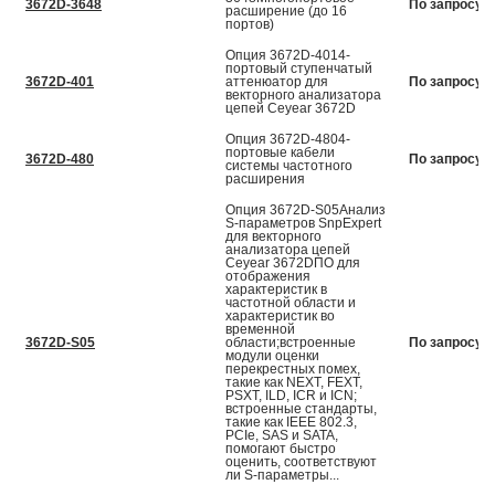
3672D-3648
По запросу
расширение (до 16
портов)
Опция 3672D-4014-
портовый ступенчатый
3672D-401
аттенюатор для
По запросу
векторного анализатора
цепей Ceyear 3672D
Опция 3672D-4804-
портовые кабели
3672D-480
По запросу
системы частотного
расширения
Опция 3672D-S05Анализ
S-параметров SnpExpert
для векторного
анализатора цепей
Ceyear 3672DПО для
отображения
характеристик в
частотной области и
характеристик во
временной
3672D-S05
области;встроенные
По запросу
модули оценки
перекрестных помех,
такие как NEXT, FEXT,
PSXT, ILD, ICR и ICN;
встроенные стандарты,
такие как IEEE 802.3,
PCIe, SAS и SATA,
помогают быстро
оценить, соответствуют
ли S-параметры...