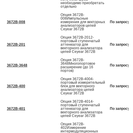
необходимо приобретать
отдельно
Опция 3672B-
008Импульсные
3672B-008
измерения для векторных
По запросу
анализаторов цепей
Ceyear 3672В
Опция 3672B-2012-
портовый ступенчатый
3672B-201
аттенюатор для
По запросу
векторного анализатора
цепей Ceyear 3672В
Опция 3672B-
3648Многопортовое
3672B-3648
По запросу
расширение (до 16
портов)
Опция 3672B-4004-
портовый измерительный
3672B-400
блок для векторного
По запросу
анализатора цепей
Ceyear 3672В
Опция 3672B-4014-
портовый ступенчатый
3672B-401
аттенюатор для
По запросу
векторного анализатора
цепей Ceyear 3672В
Опция 3672B-
402Измерение
интермодуляционных