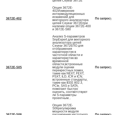
цепей Ceyear 3672E
Опция 3672E-
402Измерение
интермодуляционных
искажений для
3672E-402
По запросу
векторного анализатора
цепей Ceyear 3672Eпри
наличии опции 3672E-400
и 3672E-S80
Анализ S-параметров
SnpExpert для векторного
анализатора цепей
Ceyear 3672EПО для
отображения
характеристик в
частотной области и
характеристик во
временной
области;встроенные
3672E-S05
модули оценки
По запросу
перекрестных помех,
такие как NEXT, FEXT,
PSXT, ILD, ICR и ICN;
встроенные стандарты,
такие как IEEE 802.3,
PCIe, SAS и SATA,
помогают быстро
оценить, соответствуют
ли S-параметры
проектным...
Опция 3672E-
S06регулировка
мощности модуля
3672E-S06
расширения частотного
По запросу