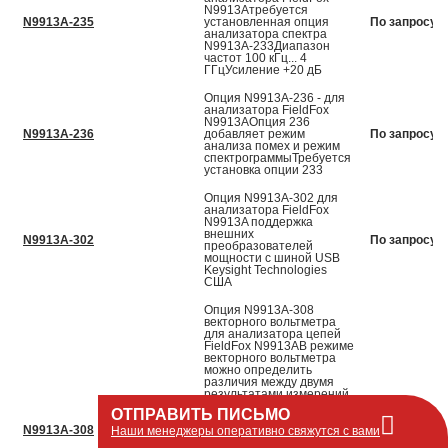
N9913Aтребуется
N9913A-235
установленная опция
По запросу
анализатора спектра
N9913A-233Диапазон
частот 100 кГц... 4
ГГцУсиление +20 дБ
Опция N9913A-236 - для
анализатора FieldFox
N9913AОпция 236
N9913A-236
добавляет режим
По запросу
анализа помех и режим
спектрограммыТребуется
установка опции 233
Опция N9913A-302 для
анализатора FieldFox
N9913A поддержка
внешних
N9913A-302
По запросу
преобразователей
мощности с шиной USB
Keysight Technologies
США
Опция N9913A-308
векторного вольтметра
для анализатора цепей
FieldFox N9913AВ режиме
векторного вольтметра
можно определить
различия между двумя
результатами измерений.
Функция установки в ноль
ОТПРАВИТЬ ПИСЬМО
позволяет создавать
N9913A-308
опорный сигнал и
По запросу
Наши менеджеры оперативно свяжутся с вами
определять различия