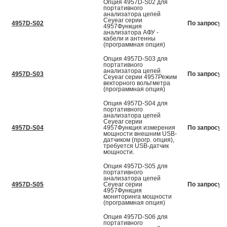
Опция 4957D-S02 для
портативного
анализатора цепей
Ceyear серии
4957D-S02
По запросу
4957Функция
анализатора АФУ -
кабели и антенны
(программная опция)
Опция 4957D-S03 для
портативного
анализатора цепей
4957D-S03
По запросу
Ceyear серии 4957Режим
векторного вольтметра
(программная опция)
Опция 4957D-S04 для
портативного
анализатора цепей
Ceyear серии
4957D-S04
4957Функция измерения
По запросу
мощности внешним USB-
датчиком (прогр. опция),
требуется USB-датчик
мощности.
Опция 4957D-S05 для
портативного
анализатора цепей
4957D-S05
Ceyear серии
По запросу
4957Функция
мониторинга мощности
(программная опция)
Опция 4957D-S06 для
портативного