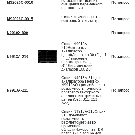
встроенный тройник
MS2026С-0010
По запросу
смещения переменного
напряжения
Опция MS2026C-0015 -
MS2026С-0015
По запросу
векторный вольтметр
N9910X-800
По запросу
Опция N9913A-
210Векторный
анализатор
цепейДиапазон 30 кГц... 4
N9913A-210
По запросу
ГГцИзмерение
параметров S21,
S11Динамический
диапазон 100 дБ
Опция N9913A-211 для
анализатора FieldFox
N9913AОпция добавляет
возможность полного 2-
N9913A-211
По запросу
портового векторного
анализа электрических
цепей (S21, S11, S12,
S22)
Опция N9913A-215Опция
215 добавляет
возможность
рефлектометрии во
временной
областиИзмерения TDR
полезны не только для