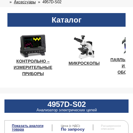
Аксессуары
4957D-S02
Каталог
ПАЯЛЬНО
КОНТРОЛЬНО –
МИКРОСКОПЫ
И ЛА
ИЗМЕРИТЕЛЬНЫЕ
ОБОРУ
ПРИБОРЫ
4957D-S02
Анализатор электрических цепей
Показать аналоги
Цена (с НДС):
Расширенное
По запросу
описание
товара