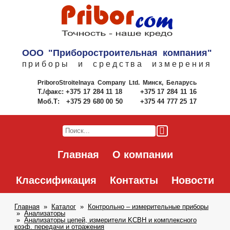
ООО "Приборостроительная компания"
приборы и средства измерения
PriboroStroitelnaya Company Ltd.
Минск, Беларусь
Т./факс:
+375 17 284 11 18
+375 17 284 11 16
Моб.Т:
+375 29 680 00 50
+375 44 777 25 17
Главная
О компании
Классификация
Контакты
Новости
Главная
Каталог
Контрольно – измерительные приборы
Анализаторы
Анализаторы цепей, измерители KCBH и комплексного
коэф. передачи и отражения