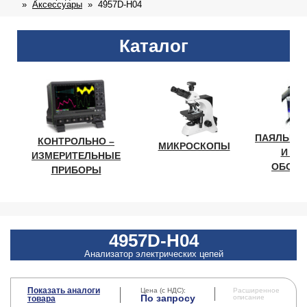
Аксессуары
4957D-H04
Каталог
ПАЯЛЬНО
КОНТРОЛЬНО –
МИКРОСКОПЫ
И ЛА
ИЗМЕРИТЕЛЬНЫЕ
ОБОРУ
ПРИБОРЫ
4957D-H04
Анализатор электрических цепей
Показать аналоги
Цена (с НДС):
Расширенное
По запросу
описание
товара