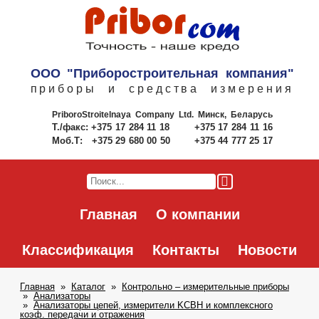
ООО "Приборостроительная компания"
приборы и средства измерения
PriboroStroitelnaya Company Ltd.
Минск, Беларусь
Т./факс:
+375 17 284 11 18
+375 17 284 11 16
Моб.Т:
+375 29 680 00 50
+375 44 777 25 17
Главная
О компании
Классификация
Контакты
Новости
Главная
Каталог
Контрольно – измерительные приборы
Анализаторы
Анализаторы цепей, измерители KCBH и комплексного
коэф. передачи и отражения