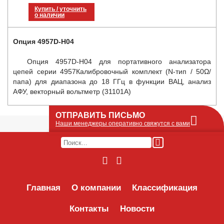
Купить / уточнить
о наличии
Опция 4957D-H04
Опция 4957D-H04 для портативного анализатора
цепей серии 4957Калибровочный комплект (N-тип / 50Ω/
папа) для диапазона до 18 ГГц в функции ВАЦ, анализ
АФУ, векторный вольтметр (31101A)
ОТПРАВИТЬ ПИСЬМО
Наши менеджеры оперативно свяжутся с вами
Оставьте Ваше сообщение или запрос по
наличию оборудования в этой форме, мы
его получим по e-mail и оперативно ответим!
Интересуемое оборудование:
Главная
О компании
Классификация
Контакты
Новости