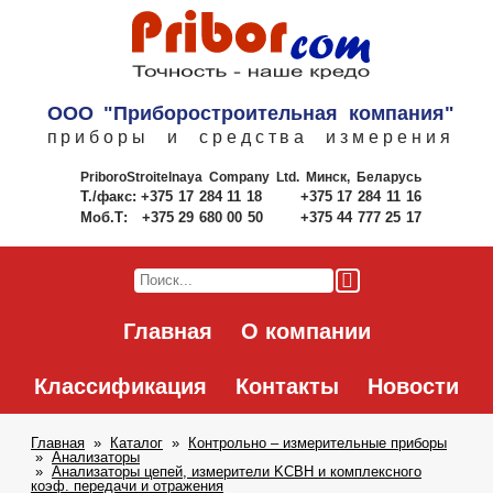
ООО "Приборостроительная компания"
приборы и средства измерения
PriboroStroitelnaya Company Ltd.
Минск, Беларусь
Т./факс:
+375 17 284 11 18
+375 17 284 11 16
Моб.Т:
+375 29 680 00 50
+375 44 777 25 17
Главная
О компании
Классификация
Контакты
Новости
Главная
Каталог
Контрольно – измерительные приборы
Анализаторы
Анализаторы цепей, измерители KCBH и комплексного
коэф. передачи и отражения