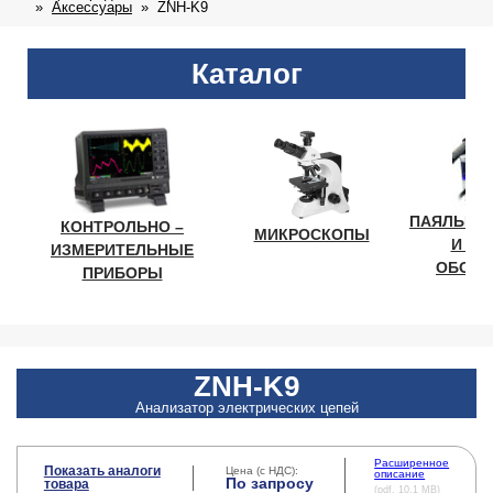
Аксессуары
ZNH-K9
Каталог
ПАЯЛЬНО
КОНТРОЛЬНО –
МИКРОСКОПЫ
И ЛА
ИЗМЕРИТЕЛЬНЫЕ
ОБОРУ
ПРИБОРЫ
ZNH-K9
Анализатор электрических цепей
Расширенное
Показать аналоги
Цена (с НДС):
описание
По запросу
товара
(pdf, 10.1 MB)