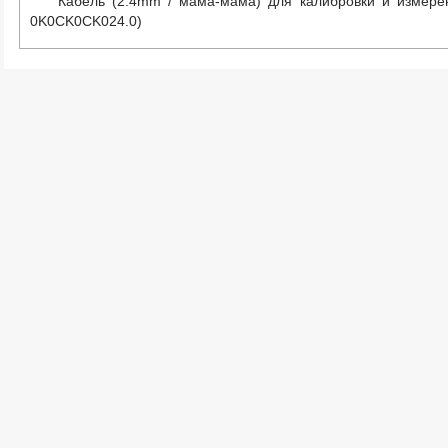
Кабель (2.4mm / мама-мама) для калибровки и измере
0K0CK0CK024.0)