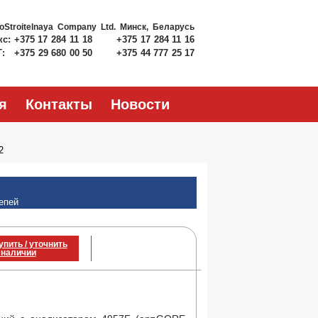
roStroitelnaya Company Ltd.
Минск, Беларусь
кс:
+375 17 284 11 18
+375 17 284 11 16
Т:
+375 29 680 00 50
+375 44 777 25 17
я
Контакты
Новости
2
епей
упить / уточнить
 наличии