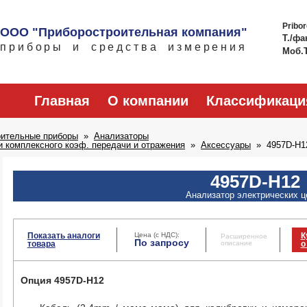
Pribo
ООО "Приборостроительная компания"
Т./фа
приборы и средства измерения
Моб.
Главная
О компании
Классификаци
рительные приборы
Анализаторы
 комплексного коэф. передачи и отражения
Аксессуары
4957D-H1
4957D-H12
Анализатор электрических ц
Показать аналоги
Цена (с НДС):
К
Расширенное
По запросу
товара
описание
о
Опция 4957D-H12