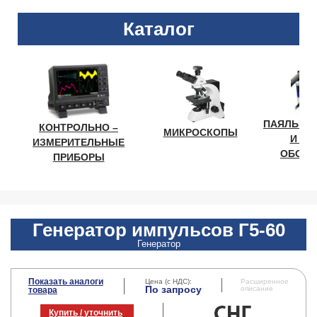
Каталог
ПАЯЛЬНО
КОНТРОЛЬНО –
МИКРОСКОПЫ
И ЛА
ИЗМЕРИТЕЛЬНЫЕ
ОБОРУ
ПРИБОРЫ
Генератор импульсов Г5-60
Генератор
Показать аналоги
Цена (с НДС):
Расширенное
По запросу
описание
товара
Купить / уточнить