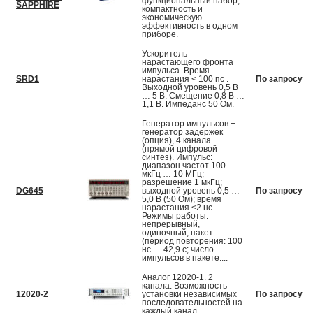
функциональный набор,
SAPPHIRE
компактность и
экономическую
эффективность в одном
приборе.
Ускоритель
нарастающего фронта
импульса. Время
SRD1
нарастания < 100 пс .
По запросу
Выходной уровень 0,5 В
… 5 В. Смещение 0,8 В …
1,1 В. Импеданс 50 Ом.
Генератор импульсов +
генератор задержек
(опция), 4 канала
(прямой цифровой
синтез). Импульс:
диапазон частот 100
мкГц … 10 МГц;
разрешение 1 мкГц;
DG645
выходной уровень 0,5 …
По запросу
5,0 В (50 Ом); время
нарастания <2 нс.
Режимы работы:
непрерывный,
одиночный, пакет
(период повторения: 100
нс … 42,9 с; число
импульсов в пакете:...
Аналог 12020-1. 2
канала. Возможность
12020-2
установки независимых
По запросу
последовательностей на
каждый канал