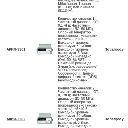
последовательностей 12
Mбит/канал, 1 канал
(81133А) или 2 канала
(81134А).
Количество каналов: 1;
Частотный диапазон ОТ:
0,1 мГц; Частотный
диапазон ДО: 50 МГц;
Опорный генератор
(погрешность установки
частоты): ±5×10-5;
Выходной уровень
(минимум): 50 мВпик;
АКИП-3301
Выходной уровень
По запросу
(максимум): 5 Впик;
Выходной импеданс
(Ом): 50; BURST
Пакетный режим: да;
Экран (см, разрешение):
VFD 40 символов;
Особенности: Прямой
цифровой синтез (DDS).
Режим одиночных...
Количество каналов: 2;
Частотный диапазон ОТ:
0,1 мГц; Частотный
диапазон ДО: 50 МГц;
Опорный генератор
(погрешность установки
частоты): ±5×10-5;
Выходной уровень
(минимум): 50 мВпик;
АКИП-3302
Выходной уровень
По запросу
(максимум): 5 Впик;
Выходной импеданс