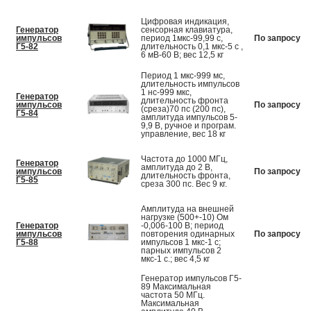
Цифровая индикация,
Генератор
сенсорная клавиатура,
импульсов
период 1мкс-99,99 с,
По запросу
Г5-82
длительность 0,1 мкс-5 с ,
6 мВ-60 В; вес 12,5 кг
Период 1 мкс-999 мс,
длительность импульсов
1 нс-999 мкс,
Генератор
длительность фронта
импульсов
По запросу
(среза)70 пс (200 пс),
Г5-84
амплитуда импульсов 5-
9,9 В, ручное и програм.
управление, вес 18 кг
Частота до 1000 МГц,
Генератор
амплитуда до 2 В,
импульсов
По запросу
длительность фронта,
Г5-85
среза 300 пс. Вес 9 кг.
Амплитуда на внешней
нагрузке (500+-10) Ом
Генератор
-0,006-100 В; период
импульсов
повторения одинарных
По запросу
Г5-88
импульсов 1 мкс-1 с;
парных импульсов 2
мкс-1 с.; вес 4,5 кг
Генератор импульсов Г5-
89 Максимальная
частота 50 МГц.
Максимальная