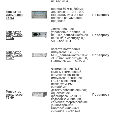
нс; вес 26 кг
период 50 мкс- 200 мс,
Генератор
длительность 0,1-1000
импульсов
мкс, амплитуда 0,1-60 В,
По запросу
Г5-63
плавная регулировка
пределов
Дистанционное
Генератор
управление, период 100
импульсов
нс- 10 с, длительность 20
По запросу
Г5-66
нс-50 мс, амплитуда 0,5-
50 В; вес 20 кг
частота повторения
Генератор
импульсов: 1кГц - 50
импульсов
МГц,, длительность 10 нс
По запросу
Г5-67
-3 00 мкс., амплитуда 5 В,
П-486х132х475, М-15 кг.
Формирование ПСП,
кодовых комбинаций,
сегментов, пакетов
импульсов; сложение
ПСП с внешними
исследуемыми
сигналами;
детектирование ошибок;
Генератор
однократное
импульсов
По запросу
формирование ПСП,
Г5-69
кодовой комбинации,
сегмента; формирование
униполярных и
многопозиционных
сигналов. Число бит