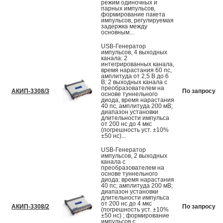
режим одиночных и
парных импульсов,
формирование пакета
импульсов, регулируемая
задержка между
основным...
USB-Генератор
импульсов, 4 выходных
канала: 2
интегрированных канала,
время нарастания 60 пс,
амплитуда от 2,5 В до 6
В; 2 выходных канала с
преобразователем на
АКИП-3308/3
По запросу
основе туннельного
диода, время нарастания
40 пс, амплитуда 200 мВ;
диапазон установки
длительности импульса
от 200 нс до 4 мкс
(погрешность уст. ±10%
±50 нс)...
USB-Генератор
импульсов, 2 выходных
канала с
преобразователем на
основе туннельного
диода: время нарастания
40 пс; амплитуда 200 мВ;
диапазон установки
длительности импульса
от 200 нс до 4 мкс
АКИП-3308/2
По запросу
(погрешность уст. ±10%
±50 нс) ; формирование
импульсов с