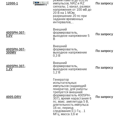
режим пакета до 65236
12000-1
импульсов, NRZ и RZ
По запросу
сигналы, 1 канал, размах
напряжения от 100 мВ до
20 В на 1 МОм,
разрешение 20 пс при
задании временных
интервалов,...
Внешний
4005PH-307-
формирователь,
По запросу
5.0V
выходное напряжение 5
В
Внешний
4005PH-307-
формирователь,
По запросу
300MV
выходное напряжение
0,3 В
Внешний
4005PH-307-
формирователь,
По запросу
1.2V
выходное напряжение
1,2 В
Генератор
испытательных
импульсов (задающий
генератор, для работы
требуется внешний
формирователь 4005PH-
4005-DRV
По запросу
307), время нарастания 6
пс, макс. амплитуда 5 В,
длительность импульса
16 нс, период
следования 0,1 Гц…1
МГц, масса 3,6 кг