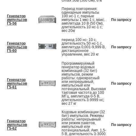
Umax 50В (500 Ом), 6 кг
Период повторения:
одинарные импульсы
Генератор
100 нс-1 с, парные
импульсов
импульсы 1 мкс-1 с, макс.
По запросу
Г5-56
амплитуда 10 В (50 Ом),
длительность 10 нс-1 с;
вес 20кг
период 100 нс- 10 с,
Генератор
длительность 50 нс-1 с,
импульсов
амплитуда 0,001-9,999 В,
По запросу
Г5-60
дистанционное
управление, вес 20 кг
Программируемый
генератор кодовых
комбинаций (32 бит)
импульсов, режим
работы: однократный
Генератор
или непрерывный,
импульсов
По запросу
импульсный или
Г5-61
потенциальный. Высокая
тактовая частота до 100
МГц, амплитуда 0-5 В,
длительность 3-9999 нс;
вес 27 кг
Кодовые комбинации (32
бит) импульсов. Режимы
работы: непрерывный
Генератор
или режим пакетов,
импульсов
По запросу
импульсный или
Г5-62
потенциальный. Амп. 1,5-
5 В, длительность 3-3000