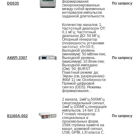
формирования
DG535
По запросу
синхронизированных
между собой временных
интервалов импульсов
заданной длительности.
Количество каналов: 1;
Частотный диапазон ОТ:
0,1 мГц; Частотный
диапазон ДО: 50 МГц;
Опорный генератор
(погрешность установки
частоты): ±5×10-5;
Выходной уровень
(минимум): 50 мВпик-пик;
АКИП-3307
Выходной уровень
По запросу
(максимум): 10 Впик-пик;
Выходной импеданс
(Ом): 50; BURST
Пакетный режим: да;
Экран (см, разрешение):
ЖКИ 11 см; Особенности:
Прямой цифровой
синтез (DDS). Режимы
формирования...
2 канала, 1мкГц-500МГц
синусоидальный сигнал,
1мкГц-330МГц генерация
импульсов, 14 бит 2,5
Гточек/с генератор
81160A-002
По запросу
специальных и
произвольных форм,
256К глубина памяти на
канал, шумовой сигнал,
USB, GPIB, LXI класса С.