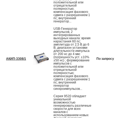
положительной или
отрицательной
полярностью;
компенсация фазового
сдвига с разрешением 1
пс; внутренний
генератор...
USB-Генератор
импульсов, 2
интегрированных
выходных канала: время
нарастания 60 пс;
амплитуда от 2,5 В до 6
В; диапазон установки
длительности импульса
от 200 нс до 4 мкс
(погрешность уст. ±10%
АКИП-3308/1
По запросу
±50 нс) ; формирование
импульсов с
положительной или
отрицательной
полярностью;
компенсация фазового
сдвига с разрешением 1
пс; внутренний
генератор
синхроимпульсов...
Серия 9520 обладает
уникальной
возможностью
генерировать различные
скорости для всех
каналов с
использованием новых