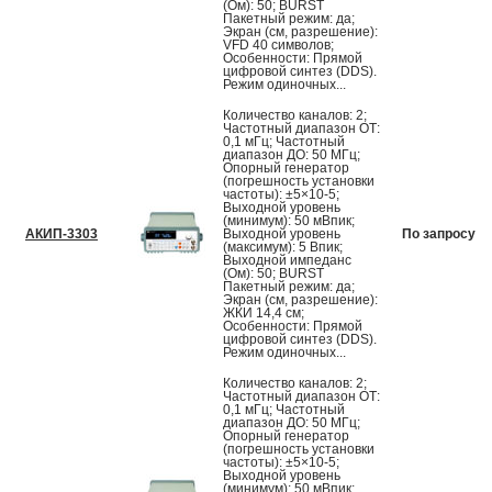
(Ом): 50; BURST
Пакетный режим: да;
Экран (см, разрешение):
VFD 40 символов;
Особенности: Прямой
цифровой синтез (DDS).
Режим одиночных...
Количество каналов: 2;
Частотный диапазон ОТ:
0,1 мГц; Частотный
диапазон ДО: 50 МГц;
Опорный генератор
(погрешность установки
частоты): ±5×10-5;
Выходной уровень
(минимум): 50 мВпик;
АКИП-3303
Выходной уровень
По запросу
(максимум): 5 Впик;
Выходной импеданс
(Ом): 50; BURST
Пакетный режим: да;
Экран (см, разрешение):
ЖКИ 14,4 см;
Особенности: Прямой
цифровой синтез (DDS).
Режим одиночных...
Количество каналов: 2;
Частотный диапазон ОТ:
0,1 мГц; Частотный
диапазон ДО: 50 МГц;
Опорный генератор
(погрешность установки
частоты): ±5×10-5;
Выходной уровень
(минимум): 50 мВпик;