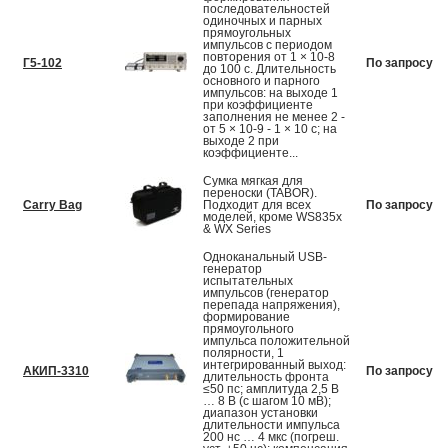
последовательностей
одиночных и парных
прямоугольных
импульсов с периодом
повторения от 1 × 10-8
Г5-102
По запросу
до 100 с. Длительность
основного и парного
импульсов: на выходе 1
при коэффициенте
заполнения не менее 2 -
от 5 × 10-9 - 1 × 10 с; на
выходе 2 при
коэффициенте...
Сумка мягкая для
переноски (TABOR).
Carry Bag
Подходит для всех
По запросу
моделей, кроме WS835x
& WX Series
Одноканальный USB-
генератор
испытательных
импульсов (генератор
перепада напряжения),
формирование
прямоугольного
импульса положительной
полярности, 1
интегрированный выход:
АКИП-3310
По запросу
длительность фронта
≤50 пс; амплитуда 2,5 В
… 8 В (с шагом 10 мВ);
диапазон установки
длительности импульса
200 нс … 4 мкс (погреш.