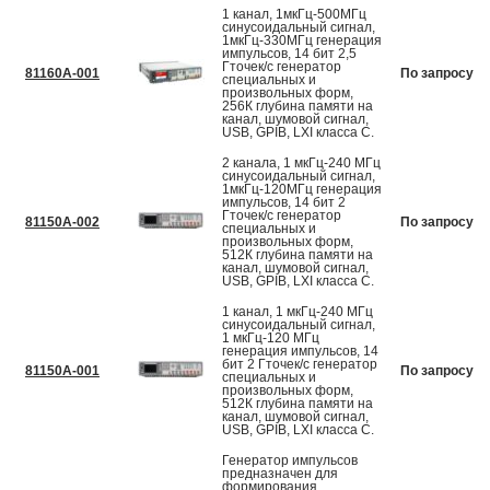
1 канал, 1мкГц-500МГц
синусоидальный сигнал,
1мкГц-330МГц генерация
импульсов, 14 бит 2,5
Гточек/с генератор
81160A-001
По запросу
специальных и
произвольных форм,
256К глубина памяти на
канал, шумовой сигнал,
USB, GPIB, LXI класса С.
2 канала, 1 мкГц-240 МГц
синусоидальный сигнал,
1мкГц-120МГц генерация
импульсов, 14 бит 2
Гточек/с генератор
81150A-002
По запросу
специальных и
произвольных форм,
512К глубина памяти на
канал, шумовой сигнал,
USB, GPIB, LXI класса С.
1 канал, 1 мкГц-240 МГц
синусоидальный сигнал,
1 мкГц-120 МГц
генерация импульсов, 14
бит 2 Гточек/с генератор
81150A-001
По запросу
специальных и
произвольных форм,
512К глубина памяти на
канал, шумовой сигнал,
USB, GPIB, LXI класса С.
Генератор импульсов
предназначен для
формирования