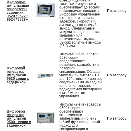
функций делителя
Цифровые
тактовых импульсов и
импульсные
обеспечивает до восьми
генераторы
независимых каналов с
По запросу
задержки
цифровым управлением
9520 / 9522 /
с контролем ширины,
9524 / 9528+
задержки, скорости и
амплитуды на каждый
выход. Специальные
модели с разделенными
каналами или
оптическими входами.
Высоковольтные выходы
(35 В или...
Импульсный генератор
9530 серии
предоставляет
новейшие разработки в
Цифровой
лазерной
генератор
синхронизации. Обладая
импульсов
уникальной высотой 1U
По запросу
9530 серии с
для 19" стойки и имея все
задержкой
соединениями на задней
панели, он хорошо
подходит для интеграции
в стойку систем
управления.
Импульсные генераторы
9500+ серии
Цифровой
обеспечивают
генератор
экономически
импульсов
эффективный и очень
По запросу
9500+ серии с
гибкий функциональный
задержкой
подход для
синхронизации и