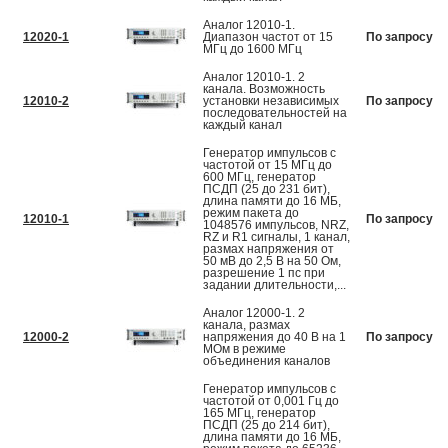
Аналог 12010-1.
12020-1
Диапазон частот от 15
По запросу
МГц до 1600 МГц
Аналог 12010-1. 2
канала. Возможность
12010-2
установки независимых
По запросу
последовательностей на
каждый канал
Генератор импульсов с
частотой от 15 МГц до
600 МГц, генератор
ПСДП (25 до 231 бит),
длина памяти до 16 МБ,
режим пакета до
12010-1
По запросу
1048576 импульсов, NRZ,
RZ и R1 сигналы, 1 канал,
размах напряжения от
50 мВ до 2,5 В на 50 Ом,
разрешение 1 пс при
задании длительности,...
Аналог 12000-1. 2
канала, размах
12000-2
напряжения до 40 В на 1
По запросу
МОм в режиме
объединения каналов
Генератор импульсов с
частотой от 0,001 Гц до
165 МГц, генератор
ПСДП (25 до 214 бит),
длина памяти до 16 МБ,