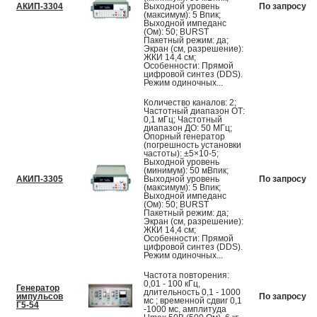
АКИП-3304
Выходной уровень
По запросу
(максимум): 5 Впик;
Выходной импеданс
(Ом): 50; BURST
Пакетный режим: да;
Экран (см, разрешение):
ЖКИ 14,4 см;
Особенности: Прямой
цифровой синтез (DDS).
Режим одиночных...
Количество каналов: 2;
Частотный диапазон ОТ:
0,1 мГц; Частотный
диапазон ДО: 50 МГц;
Опорный генератор
(погрешность установки
частоты): ±5×10-5;
Выходной уровень
(минимум): 50 мВпик;
АКИП-3305
Выходной уровень
По запросу
(максимум): 5 Впик;
Выходной импеданс
(Ом): 50; BURST
Пакетный режим: да;
Экран (см, разрешение):
ЖКИ 14,4 см;
Особенности: Прямой
цифровой синтез (DDS).
Режим одиночных...
Частота повторения:
0,01 - 100 кГц,
Генератор
длительность 0,1 - 1000
импульсов
По запросу
мс ; временной сдвиг 0,1
Г5-54
-1000 мс, амплитуда