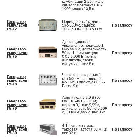
комбинации 2-20, число
символов сегмента 10-
1000, масса 13,5 кг.
Генератор
Период 20нс-1с, длит.
импульсов
5нс-500мс, задерж.
По запросу
Г5-72
10нс-500мс, 10В 50 Ом
Дистанционное
управление, период 0,1
Генератор
мкс- 99,9 с, длительность
импульсов
50 нс-1 с, амплитуда
По запросу
Г5-75
0,01-9,999 В, точная
амплитуда, серии
импульсов; вес 8 кг
Частота повторения 1
Генератор
кГц-500 МГц, период 2
импульсов
По запросу
нс-1 мс, амплитуда 0,5-5
Г5-78
В; вес 9 кг
Амплитуда 1-9,9 В (50
Генератор
Ом), 10-99 В (1 КОм),
импульсов
период 0,1 мкс-9,99 с,
По запросу
Г5-79
длительность 50 нс-0,999
с, 10 мкс-0,999 с; вес 8 кг
Генератор
4-16 каналов, макс
импульсов
тактовая частота 50 МГц;
По запросу
Г5-80
вес 32 кг