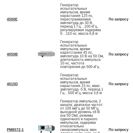
Генератор
испытательных
импульсов, время
нарастания 125 пс,
4500E
перестраиваемая
По запросу
амплитуда до 30 В,
период 1 Гц…100 кГц,
регулируемая задержка
0…110 нс, масса 6,8 кг
Генератор
испытательных
импульсов, время
наратстания 45 пс,
4050B
По запросу
амплитуда 10 В на 50 Ом,
длительность импульса
10 нс, частота
повторения до 500 кГц
Генератор
испытательных
импульсов, время
4015D
По запросу
нарастания 15 пс, макс.
амплитуда -5 В, период 1
Гц…500 кГц, масса 3,6 кг
Генератор импульсов, 2
канала; диапазон частот:
от 100 мкГц до 50 МГц;
выходной уровень ±8 В
(на 50 Ом); режимы
одиночного и парного
импульсов, задержка
относительно
PM8572-1
синхроимпульса; мин.
По запросу