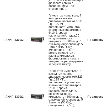
уст. ±50 нс); компенсация
фазового сдвига с
разрешением 1 пс;
внутренний...
Генератор импульсов, 4
выходных канала;
диапазон частот от 0,125
Гц...125 МГц;
погрешность установки
временных параметров
5*10-6; время
нарастания/спада ≤70
пс; длительность
АКИП-3309/2
По запросу
импульса: от 300 пс до 1
с; выходной уровень до 5
Впик-пик (50 Ом);
смещение (± 2,5 В);
режим одиночных и
парных импульсов,
формирование пакета
импульсов, регулируемая
задержка между...
Генератор импульсов, 2
выходных канала;
диапазон частот от0,125
Гц...125 МГц;
погрешность установки
временных параметров
5*10-6; время
нарастания/спада ≤70
пс; длительность
АКИП-3309/1
импульса: от 300 пс до 1
По запросу
с; выходной уровень до 5
Впик-пик (50 Ом);
смещение (± 2,5 В);