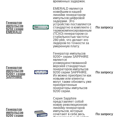
временных задержек.
EMERALD является
новейшим в нашей
линейке генератором
импульсов цифровой
задержки. Это
Генератор
устройство поставляется
импульсов
стандартно в комплекте с
По запросу
9250 серии
термокомпенсированным
EMERALD
(ТСХО) генератором со
стабильностью частоты
280 pbb, что делает его
лидером по точности за
умеренную плату.
Генератор импульсов
9200+ серии SAPPHIRE
является
усовершенствованной
версией стандартных
Генератор
генераторов импульсов
импульсов
9200 серии SAPPHIRE.
По запросу
9200+ серии
Их можно приобрести как
SAPPHIRE
новыми или клиенты
могут также обновить уже
приобретенные
генераторы импульсов
9200 серии.
Серия Sapphire
представляет собой
новую революционную
линейку генераторов
Генератор
импульсов, которые
импульсов
сочетают в себе весь
По запросу
9200 серии