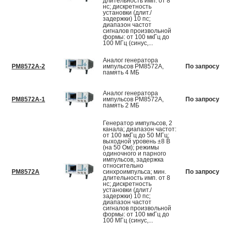
длительность имп. от 8
нс; дискретность
установки (длит./
задержки) 10 пс;
диапазон частот
сигналов произвольной
формы: от 100 мкГц до
100 МГц (синус,...
Аналог генератора
PM8572A-2
импульсов PM8572A,
По запросу
память 4 МБ
Аналог генератора
PM8572A-1
импульсов PM8572A,
По запросу
память 2 МБ
Генератор импульсов, 2
канала; диапазон частот:
от 100 мкГц до 50 МГц;
выходной уровень ±8 В
(на 50 Ом); режимы
одиночного и парного
импульсов, задержка
относительно
PM8572A
синхроимпульса; мин.
По запросу
длительность имп. от 8
нс; дискретность
установки (длит./
задержки) 10 пс;
диапазон частот
сигналов произвольной
формы: от 100 мкГц до
100 МГц (синус,...