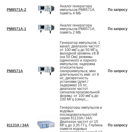
Аналог генератора
PM8571A-2
импульсов PM8571A,
По запросу
память 4 МБ
Аналог генератора
PM8571A-1
импульсов PM8571A,
По запросу
память 2 МБ
Генератор импульсов, 1
канал; диапазон частот:
от 100 мкГц до 50 МГц;
выходной уровень ±8 В
(на 50 Ом); режимы
одиночного и парного
импульсов, задержка
относительно
PM8571A
синхроимпульса; мин.
По запросу
длительность имп. от 8
нс; дискретность
установки (длит./
задержки) 10 пс;
диапазон частот
сигналов произвольной
формы: от 100 мкГц до
100 МГц (синус,...
Генераторы импульсов и
кодовых
последовательностей
серии 81133A / 34A.
Диапазон частот от 15
81133A / 34A
МГц до 3,35 ГГц. Глубина
По запросу
памяти кодовых