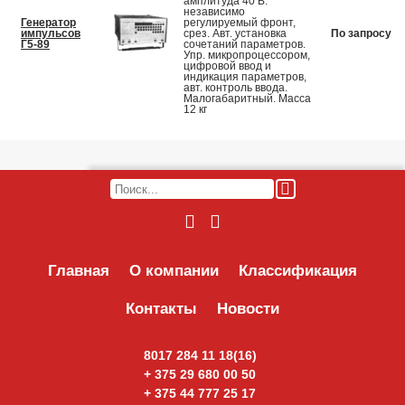
амплитуда 40 В.
независимо
Генератор
регулируемый фронт,
импульсов
срез. Авт. установка
По запросу
Г5-89
сочетаний параметров.
Упр. микропроцессором,
цифровой ввод и
индикация параметров,
авт. контроль ввода.
Малогабаритный. Масса
12 кг
Главная
О компании
Классификация
Контакты
Новости
8017 284 11 18(16)
+ 375 29 680 00 50
ОТПРАВИТЬ ПИСЬМО
+ 375 44 777 25 17
Наши менеджеры оперативно свяжутся с вами