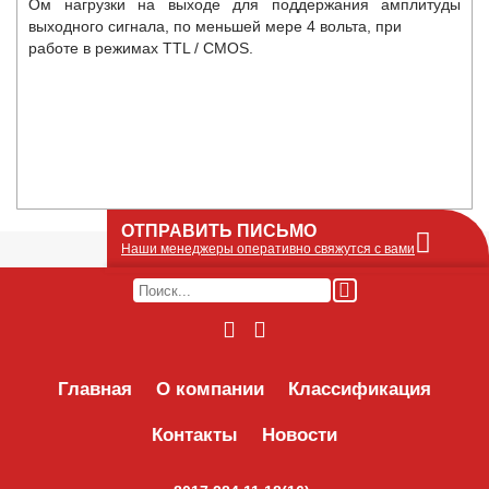
Ом нагрузки на выходе для поддержания амплитуды
выходного сигнала, по меньшей мере 4 вольта, при
работе в режимах TTL / CMOS.
ОТПРАВИТЬ ПИСЬМО
Наши менеджеры оперативно свяжутся с вами
Оставьте Ваше сообщение или запрос по
наличию оборудования в этой форме, мы
его получим по e-mail и оперативно ответим!
Интересуемое оборудование:
Главная
О компании
Классификация
Контакты
Новости