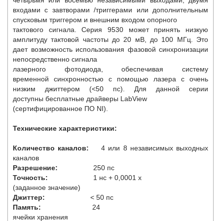
входами с завтворами /триггерами или дополнительным
спусковым триггером и внешним входом опорного
тактового сигнала. Серия 9530 может принять низкую
амплитуду тактовой частоты до 20 мВ, до 100 МГц. Это
дает возможность использования фазовой синхронизации
непосредственно сигнала
лазерного фотодиода, обеспечивая систему
временной синхронностью с помощью лазера с очень
низким джиттером (<50 пс). Для данной серии
доступны бесплатные драйверы LabView
(сертифицированное ПО NI).
Технические характеристики:
Количество каналов:
4 или 8 независимых выходных
каналов
Разрешение:
250 пс
Точность:
1 нс + 0,0001 х
(заданное значение)
Джиттер:
< 50 пс
Память:
24
ячейки хранения