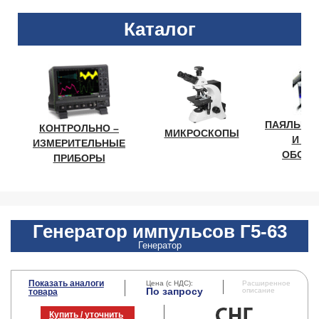
Каталог
ПАЯЛЬНО
КОНТРОЛЬНО –
МИКРОСКОПЫ
И ЛА
ИЗМЕРИТЕЛЬНЫЕ
ОБОРУ
ПРИБОРЫ
Генератор импульсов Г5-63
Генератор
Показать аналоги
Цена (с НДС):
Расширенное
По запросу
описание
товара
Купить / уточнить