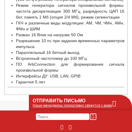
Режим генератора сигналов произвольной формы:
частота дискретизации 300 МГц, разрядность ЦАП 16
бит, память 1 Мб (опция 2/4 Мб), режим сегментации
ГКЧ и различные виды модуляции: АМ, ЧМ, ЧМн, АМн,
ФМн и ШИМ
Размах 16 Впик на нагрузке 50 Ом
Разрешение 10 пс при задании временных параметров
импульса
Параллельный 16 битный выход
Встроенный частотомер до 100 МГц
ПО ArbConnection для формирования сигнала
произвольной формы
Интерфейсы ДУ: USB, LAN, GPIB
Гарантия 5 лет
ОТПРАВИТЬ ПИСЬМО
Наши менеджеры оперативно свяжутся с вами
Оставьте Ваше сообщение или запрос по
наличию оборудования в этой форме, мы
его получим по e-mail и оперативно ответим!