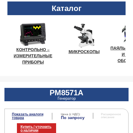
Каталог
ПАЯЛЬНО
КОНТРОЛЬНО –
МИКРОСКОПЫ
И ЛА
ИЗМЕРИТЕЛЬНЫЕ
ОБОРУ
ПРИБОРЫ
PM8571A
Генератор
Показать аналоги
Цена (с НДС):
Расширенное
По запросу
описание
товара
Купить / уточнить
о наличии