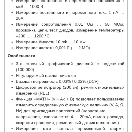
Измерение постоянного и переменного напряжения 1
мкВ … 1000 В
Измерение постоянного и переменного тока 1 нА …
20А
Измерение сопротивления 0,01 Ом … 50 МОм,
прозвонка цепи, тест диодов, измерение температуры
–200 … +1200 °С
Измерение ёмкости 10 пФ … 10 мФ
Измерение частоты 0,001 Гц … 2 МГц
Особенности:
3-х строчный графический дисплей с подсветкой
(100.000)
Регулируемый наклон дисплея
Базовая погрешность 0,03% / 0,02% (DCV)
Цифровой регистратор (200 зн), режим относительных
измерений (REL)
Функция «MATH» (y = Ax + B) позволяет пользователю
измерить определенную физическую величину (V, A, Ω,
Hz) для прикладных приложений (нарастание
напряжения, токовая петля 4 — 20mA, измер. расхода,
скорости вращения, резистивный датчик положения)
Измерение с.к.з. сигнала произвольной формы