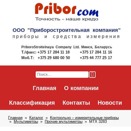
ООО "Приборостроительная компания"
приборы и средства измерения
PriboroStroitelnaya Company Ltd.
Минск, Беларусь
Т./факс:
+375 17 284 11 18
+375 17 284 11 16
Моб.Т:
+375 29 680 00 50
+375 44 777 25 17
Главная
О компании
Классификация
Контакты
Новости
Главная
Каталог
Контрольно – измерительные приборы
Мультиметры
Прочие мультиметры
MTX 3283