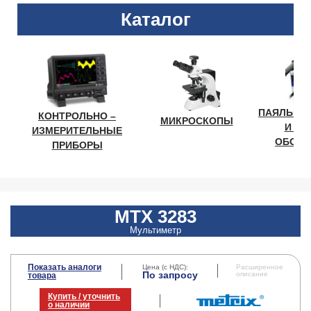
Каталог
ПАЯЛЬНО
КОНТРОЛЬНО –
МИКРОСКОПЫ
И ЛА
ИЗМЕРИТЕЛЬНЫЕ
ОБОРУ
ПРИБОРЫ
MTX 3283
Мультиметр
Показать аналоги
Цена (с НДС):
Расширенное
По запросу
описание
товара
Купить / уточнить
о наличии