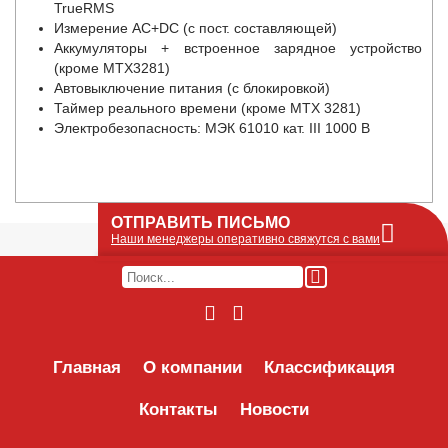
TrueRMS
Измерение AC+DC (с пост. составляющей)
Аккумуляторы + встроенное зарядное устройство
(кроме MTX3281)
Автовыключение питания (с блокировкой)
Таймер реального времени (кроме MTX 3281)
Электробезопасность: МЭК 61010 кат. III 1000 В
ОТПРАВИТЬ ПИСЬМО
Наши менеджеры оперативно свяжутся с вами
Оставьте Ваше сообщение или запрос по
наличию оборудования в этой форме, мы
его получим по e-mail и оперативно ответим!
Интересуемое оборудование:
Главная
О компании
Классификация
Контакты
Новости