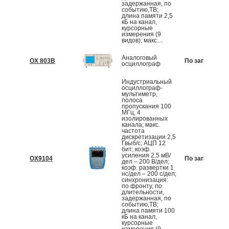
задержанная, по
событию,ТВ;
длина памяти 2,5
кБ на канал,
курсорные
измерения (9
видов); макс....
Аналоговый
OX 803B
По запросу
осциллограф
Индустриальный
осциллограф-
мультиметр,
полоса
пропускания 100
МГц, 4
изолированных
канала; макс.
частота
дискретизации 2,5
Гвыб/с; АЦП 12
бит; коэф.
усиления 2,5 мВ/
OX9104
По запросу
дел – 200 В/дел;
коэф. развертки 1
нс/дел – 200 с/дел;
синхронизация:
по фронту, по
длительности,
задержанная, по
событию,ТВ;
длина памяти 100
кБ на канал,
курсорные