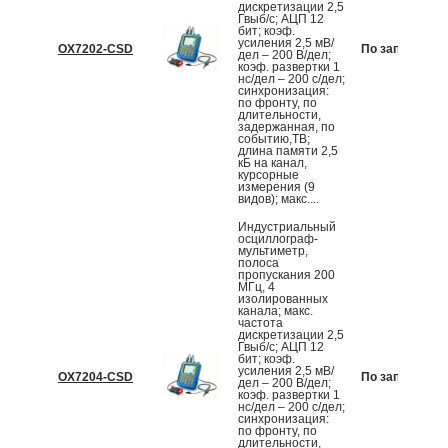
дискретизации 2,5
Гвыб/с; АЦП 12
бит; коэф.
усиления 2,5 мВ/
OX7202-CSD
По запросу
дел – 200 В/дел;
коэф. развертки 1
нс/дел – 200 с/дел;
синхронизация:
по фронту, по
длительности,
задержанная, по
событию,ТВ;
длина памяти 2,5
кБ на канал,
курсорные
измерения (9
видов); макс....
Индустриальный
осциллограф-
мультиметр,
полоса
пропускания 200
МГц, 4
изолированных
канала; макс.
частота
дискретизации 2,5
Гвыб/с; АЦП 12
бит; коэф.
усиления 2,5 мВ/
OX7204-CSD
По запросу
дел – 200 В/дел;
коэф. развертки 1
нс/дел – 200 с/дел;
синхронизация:
по фронту, по
длительности,