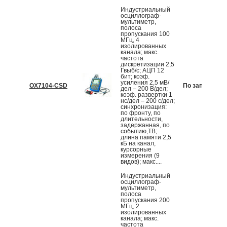
Индустриальный
осциллограф-
мультиметр,
полоса
пропускания 100
МГц, 4
изолированных
канала; макс.
частота
дискретизации 2,5
Гвыб/с; АЦП 12
бит; коэф.
усиления 2,5 мВ/
OX7104-CSD
По запросу
дел – 200 В/дел;
коэф. развертки 1
нс/дел – 200 с/дел;
синхронизация:
по фронту, по
длительности,
задержанная, по
событию,ТВ;
длина памяти 2,5
кБ на канал,
курсорные
измерения (9
видов); макс....
Индустриальный
осциллограф-
мультиметр,
полоса
пропускания 200
МГц, 2
изолированных
канала; макс.
частота