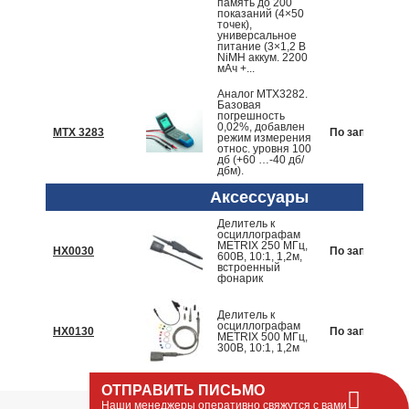
память до 200
показаний (4×50
точек),
универсальное
питание (3×1,2 В
NiMH аккум. 2200
мАч +...
Аналог MTX3282.
Базовая
погрешность
0,02%, добавлен
MTX 3283
По запросу
режим измерения
относ. уровня 100
дб (+60 …-40 дб/
дбм).
Аксессуары
Делитель к
осциллографам
METRIX 250 МГц,
HX0030
По запросу
600В, 10:1, 1,2м,
встроенный
фонарик
Делитель к
осциллографам
HX0130
По запросу
METRIX 500 МГц,
300В, 10:1, 1,2м
ОТПРАВИТЬ ПИСЬМО
Наши менеджеры оперативно свяжутся с вами