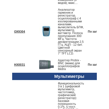
измерения (9
видов); макс....
Анализатор
гармоник и
регистратор,
осциллограф с 4
изолированными
каналами,
вычислитель БПФ,
мультиметр,
OX9304
По запросу
ваттметр. Полоса
пропускания 300
МГц. Частота
дискретизации 2,5
ГГц. АЦП - 12 бит.
Цветной
сенсорный экран
7” TFT LCD.
Адаптер Probix -
BNC (мама) для
HX0031
По запросу
осциллографов
Metrix
Мультиметры
Функциональность
3 в 1 (цифровой
мультиметр,
частотомер,
графический
регистратор):
базовая
погрешность
0,1%, U пост.