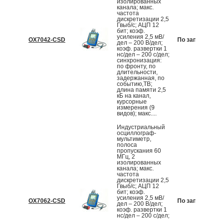
изолированных
канала; макс.
частота
дискретизации 2,5
Гвыб/с; АЦП 12
бит; коэф.
усиления 2,5 мВ/
OX7042-CSD
По запросу
дел – 200 В/дел;
коэф. развертки 1
нс/дел – 200 с/дел;
синхронизация:
по фронту, по
длительности,
задержанная, по
событию,ТВ;
длина памяти 2,5
кБ на канал,
курсорные
измерения (9
видов); макс....
Индустриальный
осциллограф-
мультиметр,
полоса
пропускания 60
МГц, 2
изолированных
канала; макс.
частота
дискретизации 2,5
Гвыб/с; АЦП 12
бит; коэф.
усиления 2,5 мВ/
OX7062-CSD
По запросу
дел – 200 В/дел;
коэф. развертки 1
нс/дел – 200 с/дел;