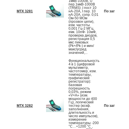
1мкВ-1000В, U
пер.1мкВ-1000В
(TRMS) ,I пост 10
MTX 3281
нА-20А, I пер. 10
По запросу
нА-20А, сопр. 0,01
Ом-50 МОм
(прозвон цепи),
изм. частоты
0,001 Гц-2 МГц,
емк. 10пФ- 10мФ,
проверка диодов,
регистрация 0,5
мкс пиковых
(Pk+/Pk-) и мин/
макс/усред
значений,...
Функциональность
4 в 1 (цифровой
мультиметр,
частотомер, изм.
температуры,
графический
регистратор):
базовая
погрешность
0,03%, режим
«V×A» (изм.
мощности до 400
Гц), логический
MTX 3282
тестер (коэф.
По запросу
заполнения,
длительность и
число импульсов),
измерение
температуры -200
°С…+1200 °С ,