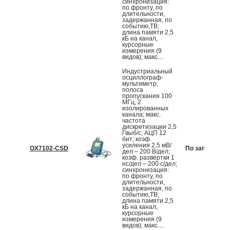
синхронизация:
по фронту, по
длительности,
задержанная, по
событию,ТВ;
длина памяти 2,5
кБ на канал,
курсорные
измерения (9
видов); макс....
Индустриальный
осциллограф-
мультиметр,
полоса
пропускания 100
МГц, 2
изолированных
канала; макс.
частота
дискретизации 2,5
Гвыб/с; АЦП 12
бит; коэф.
усиления 2,5 мВ/
OX7102-CSD
По запросу
дел – 200 В/дел;
коэф. развертки 1
нс/дел – 200 с/дел;
синхронизация:
по фронту, по
длительности,
задержанная, по
событию,ТВ;
длина памяти 2,5
кБ на канал,
курсорные
измерения (9
видов); макс....