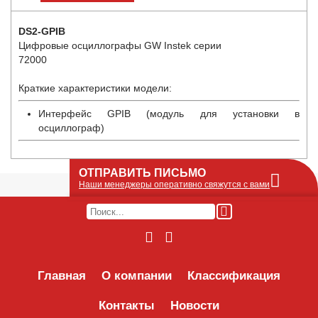
DS2-GPIB
Цифровые осциллографы GW Instek серии
72000
Краткие характеристики модели:
Интерфейс GPIB (модуль для установки в
осциллограф)
ОТПРАВИТЬ ПИСЬМО
Наши менеджеры оперативно свяжутся с вами
Оставьте Ваше сообщение или запрос по
наличию оборудования в этой форме, мы
его получим по e-mail и оперативно ответим!
Интересуемое оборудование:
Главная
О компании
Классификация
Контакты
Новости