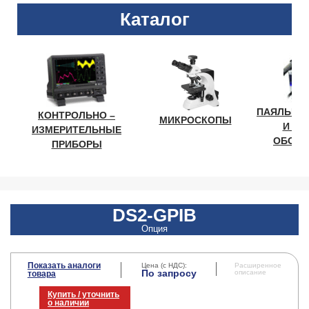
Каталог
ПАЯЛЬНО
КОНТРОЛЬНО –
МИКРОСКОПЫ
И ЛА
ИЗМЕРИТЕЛЬНЫЕ
ОБОРУ
ПРИБОРЫ
DS2-GPIB
Опция
Показать аналоги
Цена (с НДС):
Расширенное
По запросу
описание
товара
Купить / уточнить
о наличии