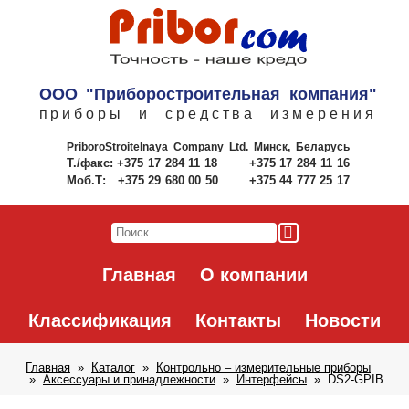
ООО "Приборостроительная компания"
приборы и средства измерения
PriboroStroitelnaya Company Ltd.
Минск, Беларусь
Т./факс:
+375 17 284 11 18
+375 17 284 11 16
Моб.Т:
+375 29 680 00 50
+375 44 777 25 17
Главная
О компании
Классификация
Контакты
Новости
Главная
Каталог
Контрольно – измерительные приборы
Аксессуары и принадлежности
Интерфейсы
DS2-GPIB