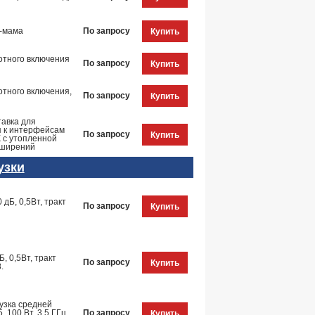
а-мама
По запросу
Купить
отного включения
По запросу
Купить
отного включения,
По запросу
Купить
тавка для
я к интерфейсам
По запросу
Купить
 с утопленной
сширений
узки
 дБ, 0,5Вт, тракт
По запросу
Купить
Б, 0,5Вт, тракт
По запросу
Купить
.
узка средней
 100 Вт, 3,5 ГГц,
По запросу
Купить