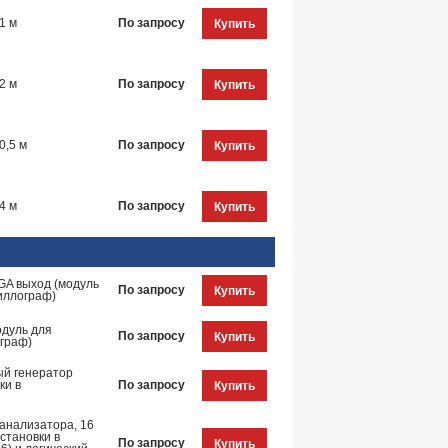
1 м
По запросу
Купить
2 м
По запросу
Купить
0,5 м
По запросу
Купить
4 м
По запросу
Купить
GA выход (модуль
По запросу
Купить
циллограф)
одуль для
По запросу
Купить
ограф)
й генератор
ки в
По запросу
Купить
 анализатора, 16
установки в
По запросу
Купить