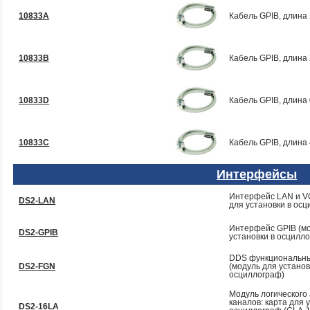
10833A
Кабель GPIB, длина 
10833B
Кабель GPIB, длина 
10833D
Кабель GPIB, длина 
10833C
Кабель GPIB, длина 
Интерфейсы
Интерфейс LAN и V
DS2-LAN
для установки в ос
Интерфейс GPIB (м
DS2-GPIB
установки в осцилл
DDS функциональны
DS2-FGN
(модуль для установ
осциллограф)
Модуль логического
каналов: карта для 
DS2-16LA