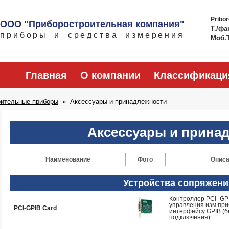
Pribo
ООО "Приборостроительная компания"
Т./фа
приборы и средства измерения
Моб.
Главная
О компании
Классификаци
рительные приборы
Аксессуары и принадлежности
Аксессуары и прина
Наименование
Фото
Описа
Устройства сопряжени
Контроллер PCI -GP
управления изм.пр
PCI-GPIB Card
интерфейсу GPIB (б
подключения)