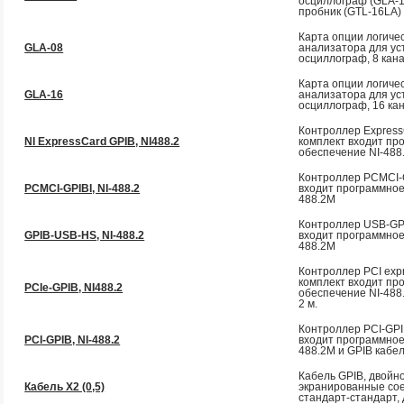
осциллограф (GLA-1
пробник (GTL-16LA)
Карта опции логиче
GLA-08
анализатора для ус
осциллограф, 8 кан
Карта опции логиче
GLA-16
анализатора для ус
осциллограф, 16 ка
Контроллер Express
NI ExpressCard GPIB, NI488.2
комплект входит пр
обеспечение NI-488
Контроллер PCMCI-G
PCMCI-GPIBI, NI-488.2
входит программное
488.2M
Контроллер USB-GPI
GPIB-USB-HS, NI-488.2
входит программное
488.2M
Контроллер PCI expr
комплект входит пр
PCIe-GPIB, NI488.2
обеспечение NI-488
2 м.
Контроллер PCI-GPI
PCI-GPIB, NI-488.2
входит программное
488.2M и GPIB кабел
Кабель GPIB, двойно
Кабель Х2 (0,5)
экранированные со
стандарт-стандарт, 