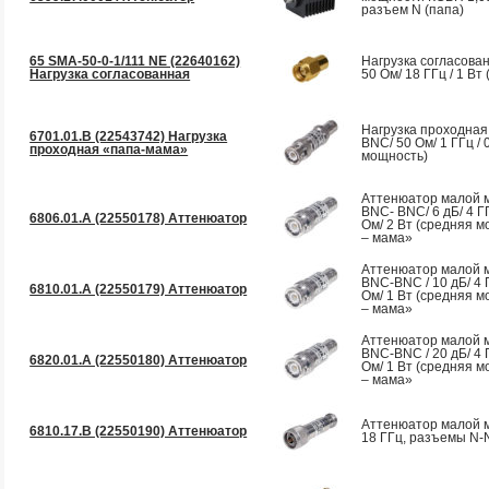
разъем N (папа)
65 SMA-50-0-1/111 NE (22640162)
Нагрузка согласован
Нагрузка согласованная
50 Ом/ 18 ГГц / 1 Вт 
Нагрузка проходная
6701.01.В (22543742) Нагрузка
BNC/ 50 Ом/ 1 ГГц / 
проходная «папа-мама»
мощность)
Аттенюатор малой 
BNC- BNC/ 6 дБ/ 4 ГГ
6806.01.A (22550178) Аттенюатор
Ом/ 2 Вт (средняя м
– мама»
Аттенюатор малой 
BNC-BNC / 10 дБ/ 4 
6810.01.A (22550179) Аттенюатор
Ом/ 1 Вт (средняя м
– мама»
Аттенюатор малой 
BNC-BNC / 20 дБ/ 4 
6820.01.A (22550180) Аттенюатор
Ом/ 1 Вт (средняя м
– мама»
Аттенюатор малой 
6810.17.B (22550190) Аттенюатор
18 ГГц, разъемы N-