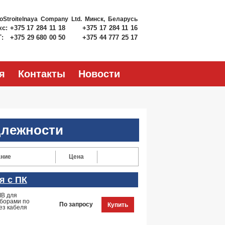
roStroitelnaya Company Ltd.
Минск, Беларусь
кс:
+375 17 284 11 18
+375 17 284 11 16
Т:
+375 29 680 00 50
+375 44 777 25 17
я
Контакты
Новости
длежности
ние
Цена
я с ПК
IB для
иборами по
По запросу
Купить
ез кабеля