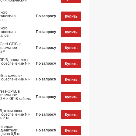
6) и логический
ского
тановки в
По запросу
Купить
алов
ского
тановки в
По запросу
Купить
налов
Card-GPIB, в
ограммное
По запросу
Купить
.2M
PIB, в комплект
 обеспечение NI-
По запросу
Купить
B, в комплект
 обеспечение NI-
По запросу
Купить
ess-GPIB, в
ограммное
По запросу
Купить
.2M и GPIB кабель
B, в комплект
 обеспечение NI-
По запросу
Купить
ь 2 м.
й экран,
единители:
По запросу
Купить
длина 0,5 м.