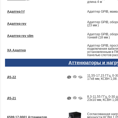
длина 4 м
Адаптер f-f
Адаптер GPIB, мам
Адаптер GPIB, обор
Адаптер rev
(23 мм )
Адаптер GPIB, обор
Адаптер rev slim
тонкий (18 мм )
Адаптер GPIB, прос
подключения кабел
ХА Адаптер
установленным в ПК
панелью слотов ра
Аттенюаторы и нагр
11,55-17,15 ГГц, 0-30
Д5-22
17х8 мм, КСВН 1,08.
8,3-11,55 ГГц, 0-30 д
Д5-21
23х10 мм, КСВН 1,08
Согласованная нагр
6599.17.0001 Аттенюатор
мощности КСВН 1,05,