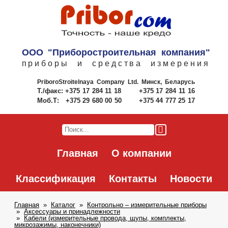
ООО "Приборостроительная компания"
приборы и средства измерения
PriboroStroitelnaya Company Ltd.
Минск, Беларусь
Т./факс:
+375 17 284 11 18
+375 17 284 11 16
Моб.Т:
+375 29 680 00 50
+375 44 777 25 17
Главная
О компании
Классификация
Контакты
Новости
Главная
Каталог
Контрольно – измерительные приборы
Аксессуары и принадлежности
Кабели (измерительные провода, щупы, комплекты,
микрозажимы, наконечники)