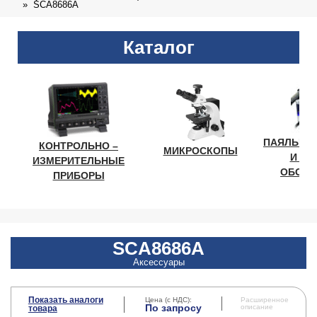
SCA8686A
Каталог
ПАЯЛЬНО
КОНТРОЛЬНО –
МИКРОСКОПЫ
И ЛА
ИЗМЕРИТЕЛЬНЫЕ
ОБОРУ
ПРИБОРЫ
SCA8686A
Аксессуары
Показать аналоги
Цена (с НДС):
Расширенное
По запросу
описание
товара