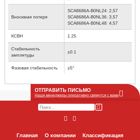
SCA8686A-B0NL24: 2,57
Вносимая потеря
SCA8686A-B0NL36: 3,57
SCA8686A-B0NL48: 4,57
КСВН
1.25
Стабильность
±0.1
амплитуды
Фазовая стабильность
±5°
ОТПРАВИТЬ ПИСЬМО
Наши менеджеры оперативно свяжутся с вами
Оставьте Ваше сообщение или запрос по
наличию оборудования в этой форме, мы
его получим по e-mail и оперативно ответим!
Интересуемое оборудование:
Главная
О компании
Классификация