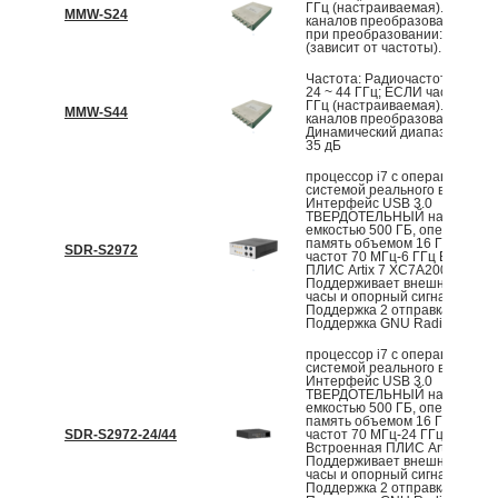
ГГц (настраиваемая). Количе
MMW-S24
каналов преобразования: 2 П
при преобразовании: 12 дБ
(зависит от частоты).
Частота: Радиочастотная час
24 ~ 44 ГГц; ЕСЛИ частота 3,1
ГГц (настраиваемая). Количе
MMW-S44
каналов преобразования: 2
Динамический диапазон усил
35 дБ
процессор i7 с операционной
системой реального времени 
Интерфейс USB 3.0
ТВЕРДОТЕЛЬНЫЙ накопител
емкостью 500 ГБ, оперативна
память объемом 16 ГБ Диапа
SDR-S2972
частот 70 МГц-6 ГГц Встроен
ПЛИС Artix 7 XC7A200T
Поддерживает внешние опор
часы и опорный сигнал PPS
Поддержка 2 отправка 2 полу
Поддержка GNU Radio
процессор i7 с операционной
системой реального времени 
Интерфейс USB 3.0
ТВЕРДОТЕЛЬНЫЙ накопител
емкостью 500 ГБ, оперативна
память объемом 16 ГБ Диапа
SDR-S2972-24/44
частот 70 МГц-24 ГГц/44 ГГц
Встроенная ПЛИС Artix 7 XC
Поддерживает внешние опор
часы и опорный сигнал PPS
Поддержка 2 отправка 2 полу