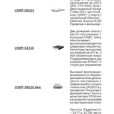
пропускания до 200 МГц на к
2RX, 2TX Xilinx Zynq-7100 So
Двухъядерный процессор AR
USRP-SN321
Cortex-A9 с частотой 800 МГц
порт QSFP+ 2 порта SFP+ (1
гигабитный Ethernet, 10 гигаб
Ethernet, Aurora) RJ45 (1GbE)
Привязка к внешним часам и...
Две дочерние платы RF Диап
частот постоянного тока-6 ГГ
Большая ПЛИС Xilinx Kintex-7
обеспечивает
высокопроизводительную
цифровую обработку сигнало
USRP-SX310
Несколько высокоскоростных
интерфейсов (PCIe, гигабитна
000 гигабитная локальная сет
Поддерживаемые рамки
разработки RFNoC Гибкая
структура управления часами
Высокая пропускная способно
возможности обработки в бо
динамическом диапазоне Диа
частот постоянного тока-6 ГГ
Зафиксируйте опорные часы 
USRP-SN210 plus
точностью GPSDO в диапазон
промилле Пользовательские
функции могут быть реализов
архитектуре FPGA или в 32-
разрядном программном ядре
на материнской плате
Частота: Радиочастотная час
~ 24 ГГц; ЕСЛИ частота 3,1 ~ 