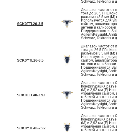
Schwarz, Tektronix и другие V
Диапазон частот от постоянн
тока до 26,5 ГГц Конфигураци
разъемов 3,5 мм (M) и 3,5 мм (
Используется для управлени
SCK0TTL26-3.5
сайтом, анализатора кабелей
антенн и калибровки VNA
Поддерживаются Saluki,
Agilent/Keysight, Anritsu, Rohd
Schwarz, Tektronix и другие V
Диапазон частот от постоянн
тока до 26,5 ГГц Конфигураци
разъемов 3,5 мм (M) и 3,5 мм (
Используется для управлени
SCK0YTL26-3.5
сайтом, анализатора кабелей
антенн и калибровки VNA
Поддерживаются Saluki,
Agilent/Keysight, Anritsu, Rohd
Schwarz, Tektronix и другие V
Диапазон частот от 0,1 до 40
Конфигурация разъемов 2,92
(M) и 2,92 мм (F) Используетс
управления сайтом, анализа
SCK0TTL40-2.92
кабелей и антенн и калибров
Поддерживаются Saluki,
Agilent/Keysight, Anritsu, Rohd
Schwarz, Tektronix и другие V
Диапазон частот от 0,1 до 40
Конфигурация разъемов 2,92
(M) и 2,92 мм (F) Используетс
управления сайтом, анализа
SCK0YTL40-2.92
кабелей и антенн и калибров