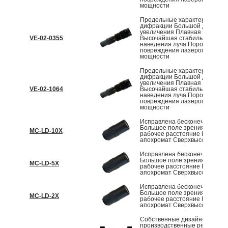
мощности
Предельные характеристики
дифракции Большой диапазо
увеличения Плавная регулир
VE-02-0355
Высочайшая стабильность
наведения луча Порог
повреждения лазером высоко
мощности
Предельные характеристики
дифракции Большой диапазо
увеличения Плавная регулир
VE-02-1064
Высочайшая стабильность
наведения луча Порог
повреждения лазером высоко
мощности
Исправлена бесконечность
Большое поле зрения Больш
MC-LD-10X
рабочее расстояние План
апохромат Сверхвысокая ярк
Исправлена бесконечность
Большое поле зрения Больш
MC-LD-5X
рабочее расстояние План
апохромат Сверхвысокая ярк
Исправлена бесконечность
Большое поле зрения Больш
MC-LD-2X
рабочее расстояние План
апохромат Сверхвысокая ярк
Собственные дизайнерские и
производственные решения