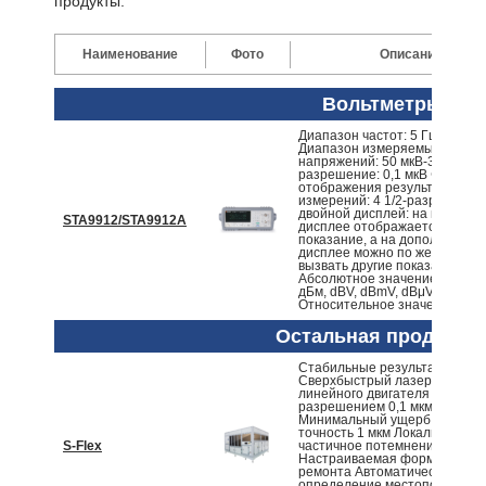
продукты.
Наименование
Фото
Описание
Вольтметры
Диапазон частот: 5 Гц-3 МГц
Диапазон измеряемых
напряжений: 50 мкВ-300В,
разрешение: 0,1 мкВ Функция
отображения результатов
измерений: 4 1/2-разрядный 
двойной дисплей: на главном
STA9912/STA9912A
дисплее отображается одно
показание, а на дополнитель
дисплее можно по желанию
вызвать другие показания:
Абсолютное значение: мВ, В, 
дБм, dBV, dBmV, dBμV, Vp-p;
Относительное значение:...
Остальная продукци
Стабильные результаты рем
Сверхбыстрый лазер Платф
линейного двигателя с
разрешением 0,1 мкм
Минимальный ущерб Лазерн
точность 1 мкм Локальное и
S-Flex
частичное потемнение CF
Настраиваемая форма для
ремонта Автоматическое
определение местоположени