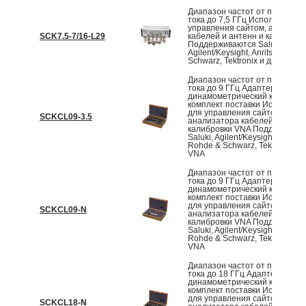
Диапазон частот от постоянн
тока до 7,5 ГГц Используется
управления сайтом, анализа
SCK7.5-7/16-L29
кабелей и антенн и калибров
Поддерживаются Saluki,
Agilent/Keysight, Anritsu, Rohd
Schwarz, Tektronix и другие V
Диапазон частот от постоянн
тока до 9 ГГц Адаптеры и
динамометрический ключ вход
комплект поставки Используе
для управления сайтом,
SCKCL09-3.5
анализатора кабелей и антен
калибровки VNA Поддержива
Saluki, Agilent/Keysight, Anritsu,
Rohde & Schwarz, Tektronix и 
VNA
Диапазон частот от постоянн
тока до 9 ГГц Адаптеры и
динамометрический ключ вход
комплект поставки Используе
для управления сайтом,
SCKCL09-N
анализатора кабелей и антен
калибровки VNA Поддержива
Saluki, Agilent/Keysight, Anritsu,
Rohde & Schwarz, Tektronix и 
VNA
Диапазон частот от постоянн
тока до 18 ГГц Адаптеры и
динамометрический ключ вход
комплект поставки Используе
для управления сайтом,
SCKCL18-N