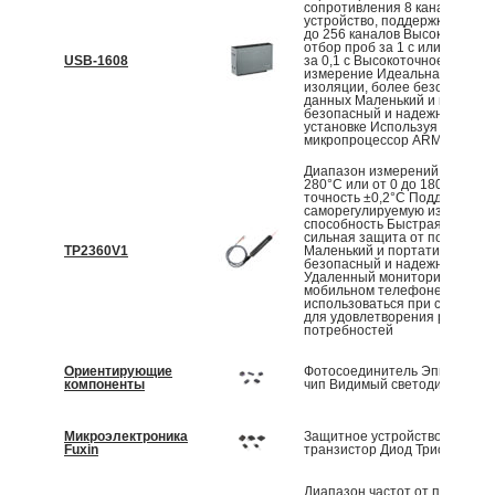
сопротивления 8 каналов на
устройство, поддержка расш
до 256 каналов Высокоскорос
отбор проб за 1 с или опцион
USB-1608
за 0,1 с Высокоточное входно
измерение Идеальная защит
изоляции, более безопасный
данных Маленький и портати
безопасный и надежный, прос
установке Используя
микропроцессор ARM, можно..
Диапазон измерений от -70 д
280°C или от 0 до 1800°C Вы
точность ±0,2°C Поддержива
саморегулируемую излучател
способность Быстрая реакция
сильная защита от помех
TP2360V1
Маленький и портативный,
безопасный и надежный
Удаленный мониторинг на ПК
мобильном телефоне Может
использоваться при сборе да
для удовлетворения различн
потребностей
Ориентирующие
Фотосоединитель Эпитаксиа
компоненты
чип Видимый светодиод Датч
Микроэлектроника
Защитное устройство SCR М
Fuxin
транзистор Диод Триод
Диапазон частот от постоянн