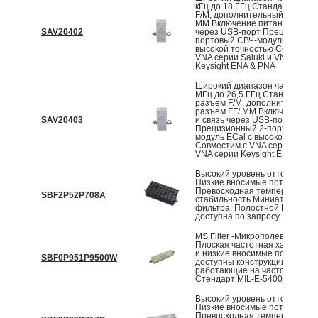
кГц до 18 ГГц Стандартный р
F/M, дополнительный разъем 
MM Включение питания и свя
SAV20402
через USB-порт Прецизионны
портовый СВЧ-модуль ECal с
высокой точностью Совмести
VNA серии Saluki и VNA серии
Keysight ENA & PNA
Широкий диапазон частот от 
МГц до 26,5 ГГц Стандартны
разъем F/M, дополнительный
разъем FF/ MM Включение пи
SAV20403
и связь через USB-порт
Прецизионный 2-портовый С
модуль ECal с высокой точно
Совместим с VNA серии Saluki
VNA серии Keysight ENA & PN
Высокий уровень отторжения
Низкие вносимые потери
Превосходная температурна
SBF2P52P708A
стабильность Миниатюризаци
фильтра: Полостной Настрой
доступна по запросу
MS Filter -Микрополевый фил
Плоская частотная характери
и низкие вносимые потери Та
SBF0P951P9500W
доступны конструкции,
работающие на частоте до 40
Стендарт MIL‐E‐5400
Высокий уровень отторжения
Низкие вносимые потери
Превосходная температурна