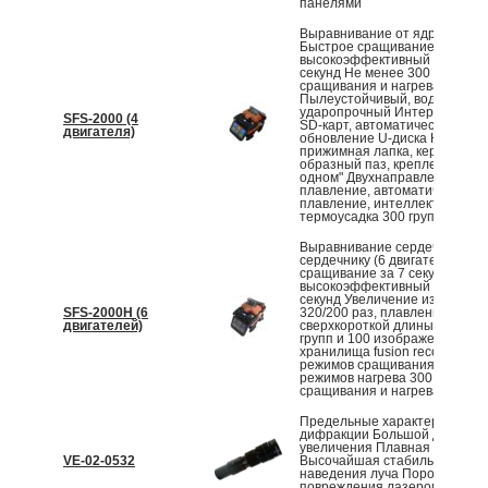
панелями
Выравнивание от ядра к ядру
Быстрое сращивание за 7 сек
высокоэффективный нагрев з
секунд Не менее 300 циклов
сращивания и нагрева
Пылеустойчивый, водостойки
ударопрочный Интерфейс US
SFS-2000 (4
SD-карт, автоматическое
двигателя)
обновление U-диска Керамич
прижимная лапка, керамическ
образный паз, крепление "все
одном" Двухнаправленное
плавление, автоматическое
плавление, интеллектуальна
термоусадка 300 групп...
Выравнивание сердечника по
сердечнику (6 двигателей) Б
сращивание за 7 секунд,
высокоэффективный нагрев з
секунд Увеличение изображен
SFS-2000H (6
320/200 раз, плавление 5 мм 
двигателей)
сверхкороткой длины скола 1
групп и 100 изображений
хранилища fusion records 300
режимов сращивания, 100 гру
режимов нагрева 300 циклов
сращивания и нагрева...
Предельные характеристики
дифракции Большой диапазо
увеличения Плавная регулир
VE-02-0532
Высочайшая стабильность
наведения луча Порог
повреждения лазером высоко