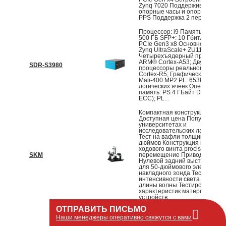
Zynq 7020 Поддерживает вн
опорные часы и опорный сиг
PPS Поддержка 2 передач и...
Процессор: i9 Память: DDR4 6
500 ГБ SFP+: 10 Гбит/с Инте
PCIe Gen3 x8 Основной чип: Xi
Zynq UltraScale+ ZU11EG PS:
Четырехъядерный процессор
ARM® Cortex-A53; Двухъядер
SDR-S3980
процессоры реального време
Cortex-R5; Графическая обра
Mali-400 MP2 PL: 653k систе
логических ячеек Оперативна
память: PS 4 ГБайт DDR4 (x64
ECC); PL...
Компактная конструкция Легк
Доступная цена Популярен в
университетах и
исследовательских лаборато
Тест на вафли толщиной до 6
дюймов Конструкция привода
ходового винта procision, лин
SKM
перемещение Приводные вин
Нулевой задний выступ Дост
для 50-дюймового электрода/
накладного зонда Тестирован
интенсивности света LD/LED/
длины волны Тестирование I
характеристик материалов/
устройств
ОТПРАВИТЬ ПИСЬМО
Компактный дизайн, доступн
Наши менеджеры оперативно свяжутся с вами
цена Совместим с
металлографическим микрос