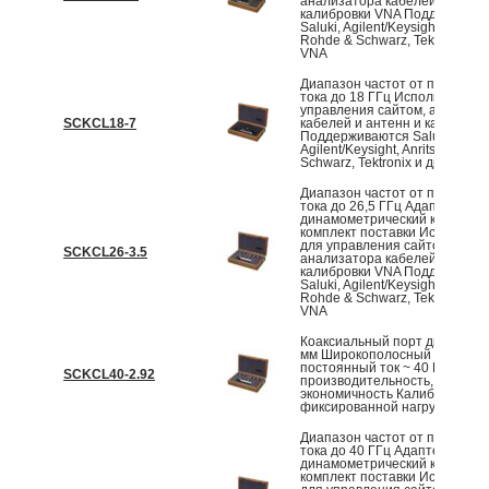
анализатора кабелей и антен
калибровки VNA Поддержива
Saluki, Agilent/Keysight, Anritsu,
Rohde & Schwarz, Tektronix и 
VNA
Диапазон частот от постоянн
тока до 18 ГГц Используется 
управления сайтом, анализа
SCKCL18-7
кабелей и антенн и калибров
Поддерживаются Saluki,
Agilent/Keysight, Anritsu, Rohd
Schwarz, Tektronix и другие V
Диапазон частот от постоянн
тока до 26,5 ГГц Адаптеры и
динамометрический ключ вход
комплект поставки Используе
для управления сайтом,
SCKCL26-3.5
анализатора кабелей и антен
калибровки VNA Поддержива
Saluki, Agilent/Keysight, Anritsu,
Rohde & Schwarz, Tektronix и 
VNA
Коаксиальный порт диаметро
мм Широкополосный доступ:
постоянный ток ~ 40 ГГц Выс
SCKCL40-2.92
производительность, высокая
экономичность Калибровка с
фиксированной нагрузкой
Диапазон частот от постоянн
тока до 40 ГГц Адаптеры и
динамометрический ключ вход
комплект поставки Используе