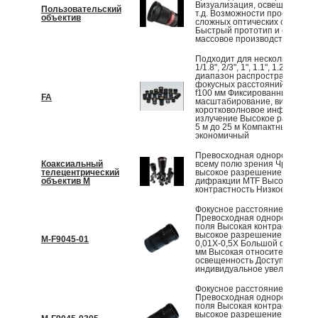
Визуализация, освещение, ла
Пользовательский
т.д. Возможности проектиров
объектив
сложных оптических систем
Быстрый прототип и стабиль
массовое производство
Подходит для нескольких дат
1/1.8", 2/3", 1", 1.1", 1.2", 4/3"
диапазон распространенных
фокусных расстояний от f2,8 
f100 мм Фиксированный фокус
FA
масштабирование, видимый с
коротковолновое инфракрасн
излучение Высокое разрешен
5 м до 25 м Компактный, над
экономичный
Превосходная однородность 
Коаксиальный
всему полю зрения Чрезвыча
телецентрический
высокое разрешение на пред
объектив M
дифракции MTF Высокая
контрастность Низкое искаже
Фокусное расстояние 87,8 мм
Превосходная однородность 
поля Высокая контрастность 
высокое разрешение Увелич
M-F9045-01
0,01X-0,5X Большой формат 
мм Высокая относительная
освещенность Доступно
индивидуальное увеличение
Фокусное расстояние 87,8 мм
Превосходная однородность 
поля Высокая контрастность 
высокое разрешение Увелич