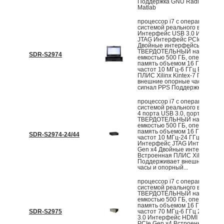
Поддержка GNU Radio, LabVI
Matlab
процессор i7 с операционной
системой реального времени 
Интерфейс USB 3.0 Интерфе
JTAG Интерфейс PCIe Gen x4
Двойные интерфейсы SFP+
ТВЕРДОТЕЛЬНЫЙ накопител
SDR-S2974
емкостью 500 ГБ, оперативна
память объемом 16 ГБ Диапа
частот 10 МГц-6 ГГц Встроен
ПЛИС Xilinx Kintex-7 Поддер
внешние опорные часы и оп
сигнал PPS Поддержка 2 отпра
процессор i7 с операционной
системой реального времени 
4 порта USB 3.0, порты USB 3
ТВЕРДОТЕЛЬНЫЙ накопител
емкостью 500 ГБ, оперативна
память объемом 16 ГБ Диапа
SDR-S2974-24/44
частот 10 МГц-24 ГГц/44 ГГц
Интерфейс JTAG Интерфейс 
Gen x4 Двойные интерфейсы
Встроенная ПЛИС Xilinx Kinte
Поддерживает внешние опор
часы и опорный...
процессор i7 с операционной
системой реального времени 
ТВЕРДОТЕЛЬНЫЙ накопител
емкостью 500 ГБ, оперативна
память объемом 16 ГБ Диапа
SDR-S2975
частот 70 МГц-6 ГГц 2 x порт
3.0 Интерфейс HDMI Интерф
PCIe Gen x4 Встроенная ПЛИ