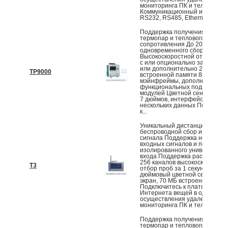
мониторинга ПК и телефона
Коммуникационный интерфе
RS232, RS485, Ethernet и USB.
Поддержка получения нескол
термопар и теплового
сопротивления До 200 канало
одновременного сбора данны
Высокоскоростной отбор проб
с или опционально за 0,1 с 7
или дополнительно 2 ГБ
TP9000
встроенной памяти 8-слотны
мэйнфреймы, дополнительны
функциональных подключаем
модулей Цветной сенсорный 
7 дюймов, интерфейс отобра
нескольких данных Подключи
к...
Уникальный дистанционный
беспроводной сбор и отобра
сигнала Поддержка нескольки
входных сигналов и полность
изолированного универсальн
входа Поддержка расширена 
256 каналов высокоскоростно
T3
отбор проб за 1 секунду 7-
дюймовый цветной сенсорны
экран, 70 МБ встроенной пам
Подключитесь к платформе
Интернета вещей в один клик
осуществления удаленного
мониторинга ПК и телефона...
Поддержка получения нескол
термопар и теплового