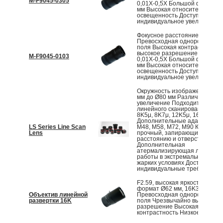
M-F9045-0305
0,01X-0,5X Большой формат 
мм Высокая относительная
освещенность Доступно
индивидуальное увеличение
Фокусное расстояние 87,8 мм
Превосходная однородность 
поля Высокая контрастность 
высокое разрешение Увелич
M-F9045-0103
0,01X-0,5X Большой формат 
мм Высокая относительная
освещенность Доступно
индивидуальное увеличение
Окружность изображения от 
мм до Ø80 мм Различное
увеличение Подходит для ка
линейного сканирования 4K7μ
8K5μ, 8K7μ, 12K5μ, 16K5μ, 16
Дополнительные адаптеры: F,
LS Series Line Scan
M48, M58, M72, M90 Компактн
Lens
прочный, запирающийся по
расстоянию и отверстиям
Дополнительная
атермализирующая линза дл
работы в экстремально холод
жарких условиях Доступны
индивидуальные требования..
F2.59, высокая яркость Боль
формат Ø62 мм, 16K3.5μ
Объектив линейной
Превосходная однородность 
развертки 16K
поля Чрезвычайно высокое
разрешение Высокая
контрастность Низкое искаже