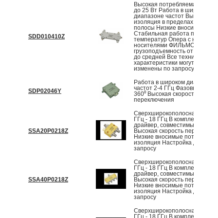
Высокая потребляемая мощн
до 25 Вт Работа в широком
диапазоне частот Высокая
изоляция в пределах рабочей
полосы Низкие вносимые пот
Стабильная работа при пере
SDD010410Z
температур Опера с нескольк
носителями ФИЛЬМОВ Высок
грузоподъемность от максим
до средней Все технические
характеристики могут быть
изменены по запросу
Работа в широком диапазоне
частот 2-4 ГГц Фазовый сдвиг
SDP02046Y
360⁰ Высокая скорость
переключения
Сверхширокополосная работа
ГГц - 18 ГГц В комплект входи
драйвер, совместимый с TTL
SSA20P0218Z
Высокая скорость переключе
Низкие вносимые потери и вы
изоляция Настройка доступна
запросу
Сверхширокополосная работа
ГГц - 18 ГГц В комплект входи
драйвер, совместимый с TTL
SSA40P0218Z
Высокая скорость переключе
Низкие вносимые потери и вы
изоляция Настройка доступна
запросу
Сверхширокополосная работа
ГГц - 18 ГГц В комплект входи