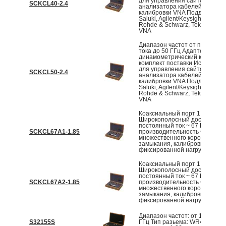
для управления сайтом,
SCKCL40-2.4
анализатора кабелей и антен
калибровки VNA Поддержива
Saluki, Agilent/Keysight, Anritsu,
Rohde & Schwarz, Tektronix и 
VNA
Диапазон частот от постоянн
тока до 50 ГГц Адаптеры и
динамометрический ключ вход
комплект поставки Используе
для управления сайтом,
SCKCL50-2.4
анализатора кабелей и антен
калибровки VNA Поддержива
Saluki, Agilent/Keysight, Anritsu,
Rohde & Schwarz, Tektronix и 
VNA
Коаксиальный порт 1,85 мм
Широкополосный доступ:
постоянный ток ~ 67 ГГц Выс
SCKCL67A1-1.85
производительность Форма
множественного короткого
замыкания, калибровка
фиксированной нагрузки
Коаксиальный порт 1,85 мм
Широкополосный доступ:
постоянный ток ~ 67 ГГц Выс
SCKCL67A2-1.85
производительность Форма
множественного короткого
замыкания, калибровка
фиксированной нагрузки
Диапазон частот: от 170 ГГц 
S32155S
ГГц Тип разьема: WR4 КСВН