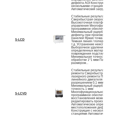
дефекта AOI Конструкция с
несколькими станциями
Автоматический загрузчик об
Стабильные результаты рем
Сверхбыстрая скорость ремо
Высокоточная платформа
управления Многофункциона
программное обеспечение
Минимальный ущерб Устраня
дефекты при производстве
панелей Яркая точка / яркая л
S-LCD
Темная линия / поперечная л
т.д. Устранение неисправност
Выборочное удаление
определенных материалов б
повреждения подстилающего
Минимальная точность лазер
обработки 1*1 мкм Панель
размером...
Стабильные результаты лазе
ремонта Сверхбыстрая скоро
лазерного ремонта Платфор
линейного двигателя с
разрешением 0,1 мкм
Минимальный ущерб Лазерн
точность 1 мкм
Многофункциональное
S-LCVD
программное обеспечение Ф
восстановления можно
редактировать произвольно
Автоматическое определение
местоположения дефекта AOI
Конструкция с несколькими
станциями Автоматический о