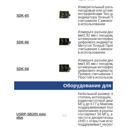
Измерительный разъем типа 
гнездовым или штекерным
интерфейсами Тип цифровог
SDK-65
индикатора Точный Прямое
считывание Самоконтроль Пр
в использовании
Измерьте разъем диаметром 
мм/2,92 мм с гнездовым или
штекерным интерфейсами Ти
SDK-66
цифрового индикатора Датчи
Митутоя Точный Прямое
считывание Самоконтроль Пр
в использовании
Измерьте разъем диаметром 
мм/1,85 мм с гнездовым или
штекерным интерфейсами Ти
SDK-68
цифрового индикатора Точны
Прямое считывание Самокон
Простой в использовании
Оборудование для обуч
Небольшой размер, высокая
степень интеграции,
радиочастотный диапазон от
МГц до 6 ГГц Максимальная
поддерживаемая полоса
пропускания в реальном вре
USRP-SB205 mini
составляет 56 МГц, а эталон
plus
частота дискретизации - 61,4
UHD с открытым исходным к
поддерживает несколько