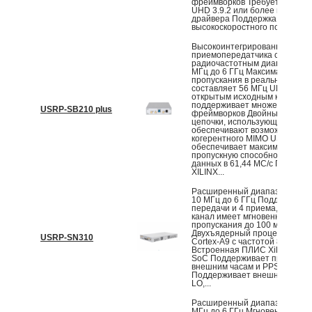
фреймворков Требуется подд
UHD 3.9.2 или более новой в
драйвера Поддержка
высокоскоростного подключени
Высокоинтегрированные два
приемопередатчика с
радиочастотным диапазоном 
МГц до 6 ГГц Максимальная 
пропускания в реальном вре
составляет 56 МГц UHD с
открытым исходным кодом
поддерживает множество
USRP-SB210 plus
фреймворков Двойные сигна
цепочки, использующие AD93
обеспечивают возможность
когерентного MIMO USB3.0
обеспечивает максимальную
пропускную способность пер
данных в 61,44 МС/с Поддерж
XILINX...
Расширенный диапазон часто
10 МГц до 6 ГГц Поддерживае
передачи и 4 приема, и кажд
канал имеет мгновенную поло
пропускания до 100 м
Двухъядерный процессор AR
USRP-SN310
Cortex-A9 с частотой 800 МГц
Встроенная ПЛИС Xilinx Zynq
SoC Поддерживает привязку 
внешним часам и PPS-времен
Поддерживает внешние вход
LO,...
Расширенный диапазон часто
МГц до 6 ГГц Мгновенная пол