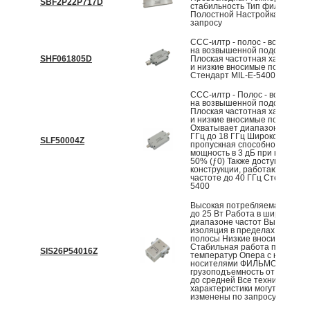
SBF2P22P717D
стабильность Тип фильтра:
Полостной Настройка доступ
запросу
ССС-илтр ‐ полос - войлочны
на возвышенной подставке
SHF061805D
Плоская частотная характери
и низкие вносимые потери
Стендарт MIL‐E‐5400
ССС-илтр ‐ Полос - войлочны
на возвышенной подставке
Плоская частотная характери
и низкие вносимые потери
Охватывает диапазон частот 
ГГц до 18 ГГц Широкополосн
SLF50004Z
пропускная способность и
мощность в 3 дБ при нагрузке 
50% (ƒ0) Также доступны
конструкции, работающие на
частоте до 40 ГГц Стендарт M
5400
Высокая потребляемая мощн
до 25 Вт Работа в широком
диапазоне частот Высокая
изоляция в пределах рабочей
полосы Низкие вносимые пот
Стабильная работа при пере
SIS26P54016Z
температур Опера с несколь-
носителями ФИЛЬМОВ Высок
грузоподъемность от максим
до средней Все технические
характеристики могут быть
изменены по запросу