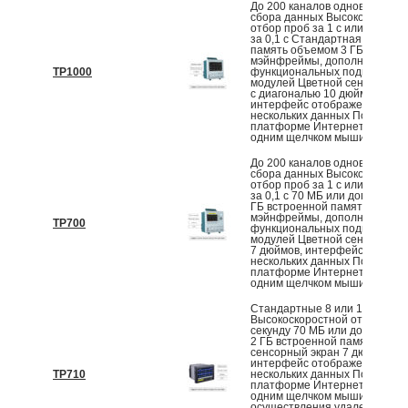
До 200 каналов одновременн
сбора данных Высокоскорост
отбор проб за 1 с или опцион
за 0,1 с Стандартная внутре
память объемом 3 ГБ 8-слот
мэйнфреймы, дополнительны
TP1000
функциональных подключаем
модулей Цветной сенсорный 
с диагональю 10 дюймов,
интерфейс отображения
нескольких данных Подключит
платформе Интернета вещей
одним щелчком мыши для...
До 200 каналов одновременн
сбора данных Высокоскорост
отбор проб за 1 с или опцион
за 0,1 с 70 МБ или дополните
ГБ встроенной памяти 8-сло
мэйнфреймы, дополнительны
TP700
функциональных подключаем
модулей Цветной сенсорный 
7 дюймов, интерфейс отобра
нескольких данных Подключит
платформе Интернета вещей
одним щелчком мыши для...
Стандартные 8 или 16 канало
Высокоскоростной отбор проб
секунду 70 МБ или дополните
2 ГБ встроенной памяти Цвет
сенсорный экран 7 дюймов,
интерфейс отображения
TP710
нескольких данных Подключит
платформе Интернета вещей
одним щелчком мыши для
осуществления удаленного