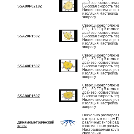
драйвер, совместимый с TTL
SSA80P0218Z
Высокая скорость переключе
Низкие вносимые потери и вы
изоляция Настройка доступна
запросу
Сверхширокополосная работа
ГГц - 18 ГГц В комплект входи
драйвер, совместимый с TTL
SSA20P150Z
Высокая скорость переключе
Низкие вносимые потери и вы
изоляция Настройка доступна
запросу
Сверхширокополосная работа
ГГц - 50 ГГц В комплект входи
драйвер, совместимый с TTL
SSA40P150Z
Высокая скорость переключе
Низкие вносимые потери и вы
изоляция Настройка доступна
запросу
Сверхширокополосная работа
ГГц - 50 ГГц В комплект входи
драйвер, совместимый с TTL
SSA80P150Z
Высокая скорость переключе
Низкие вносимые потери и вы
изоляция Настройка доступна
запросу
Несколько размеров гаечного
с открытым концом Подходит
Динамометрический
различных типов радиочасто
ключ
коаксиальных разъемов
Настраиваемый крутящий мо
сцепления