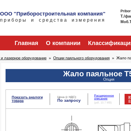
Pribo
ООО "Приборостроительная компания"
Т./фа
приборы и средства измерения
Моб.
Главная
О компании
Классификаци
 и лазерное оборудование
Опции паяльного оборудования
Жало па
Жало паяльное T
Опция
Расширенное
Показать аналоги
Цена (с НДС):
К
описание
По запросу
товара
о
(pdf, 10.7 MB)