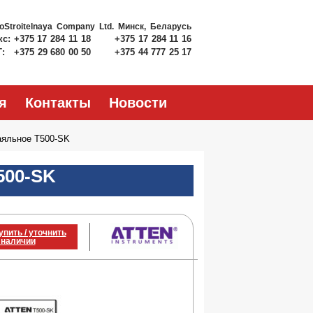
roStroitelnaya Company Ltd.
Минск, Беларусь
кс:
+375 17 284 11 18
+375 17 284 11 16
Т:
+375 29 680 00 50
+375 44 777 25 17
я
Контакты
Новости
яльное T500-SK
500-SK
упить / уточнить
 наличии