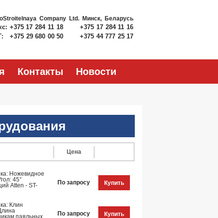
roStroitelnaya Company Ltd.
Минск, Беларусь
кс:
+375 17 284 11 18
+375 17 284 11 16
Т:
+375 29 680 00 50
+375 44 777 25 17
я
Контакты
Новости
рудования
Цена
ика: Ножевидное
гол: 45°
По запросу
Купить
й Atten - ST-
ка: Клин
Длина
По запросу
Купить
ьникам паяльных