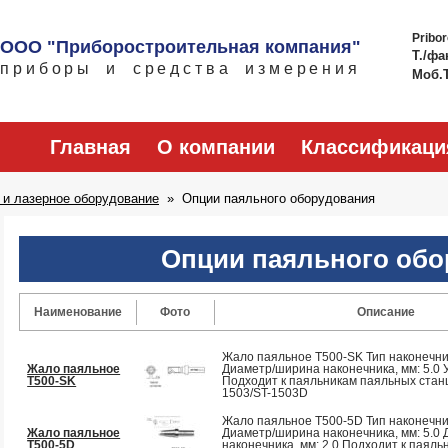
Pribo
ООО "Приборостроительная компания"
Т./фа
приборы и средства измерения
Моб.
Главная
О компании
Классификаци
 и лазерное оборудование
Опции паяльного оборудования
Опции паяльного обо
Наименование
Фото
Описание
Жало паяльное T500-SK Тип наконечн
Жало паяльное
Диаметр/ширина наконечника, мм: 5.0 У
T500-SK
Подходит к паяльникам паяльных станци
1503/ST-1503D
Жало паяльное T500-5D Тип наконечни
Жало паяльное
Диаметр/ширина наконечника, мм: 5.0 
T500-5D
наконечника, мм: 2.0 Подходит к паял