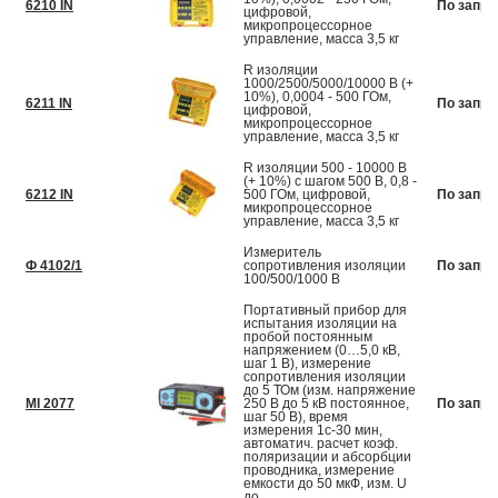
6210 IN
По запро
цифровой,
микропроцессорное
управление, масса 3,5 кг
R изоляции
1000/2500/5000/10000 В (+
10%), 0,0004 - 500 ГОм,
6211 IN
По запро
цифровой,
микропроцессорное
управление, масса 3,5 кг
R изоляции 500 - 10000 В
(+ 10%) с шагом 500 В, 0,8 -
6212 IN
500 ГОм, цифровой,
По запро
микропроцессорное
управление, масса 3,5 кг
Измеритель
Ф 4102/1
сопротивления изоляции
По запро
100/500/1000 В
Портативный прибор для
испытания изоляции на
пробой постоянным
напряжением (0…5,0 кВ,
шаг 1 В), измерение
сопротивления изоляции
до 5 ТОм (изм. напряжение
MI 2077
250 В до 5 кВ постоянное,
По запро
шаг 50 В), время
измерения 1с-30 мин,
автоматич. расчет коэф.
поляризации и абсорбции
проводника, измерение
емкости до 50 мкФ, изм. U
до...