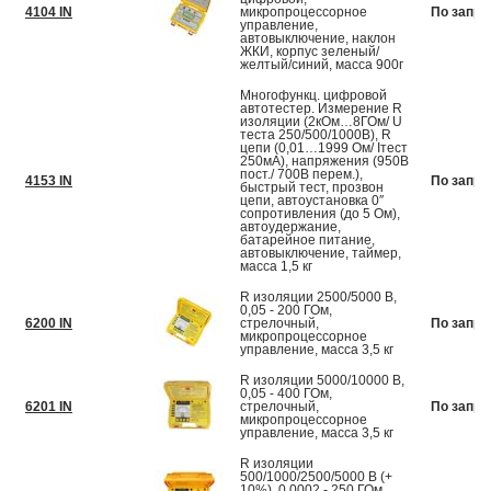
4104 IN
микропроцессорное
По запро
управление,
автовыключение, наклон
ЖКИ, корпус зеленый/
желтый/синий, масса 900г
Многофункц. цифровой
автотестер. Измерение R
изоляции (2кОм…8ГОм/ U
теста 250/500/1000В), R
цепи (0,01…1999 Ом/ Iтест
250мА), напряжения (950В
пост./ 700В перем.),
4153 IN
По запро
быстрый тест, прозвон
цепи, автоустановка 0″
сопротивления (до 5 Ом),
автоудержание,
батарейное питание,
автовыключение, таймер,
масса 1,5 кг
R изоляции 2500/5000 В,
0,05 - 200 ГОм,
6200 IN
стрелочный,
По запро
микропроцессорное
управление, масса 3,5 кг
R изоляции 5000/10000 В,
0,05 - 400 ГОм,
6201 IN
стрелочный,
По запро
микропроцессорное
управление, масса 3,5 кг
R изоляции
500/1000/2500/5000 В (+
10%), 0,0002 - 250 ГОм,