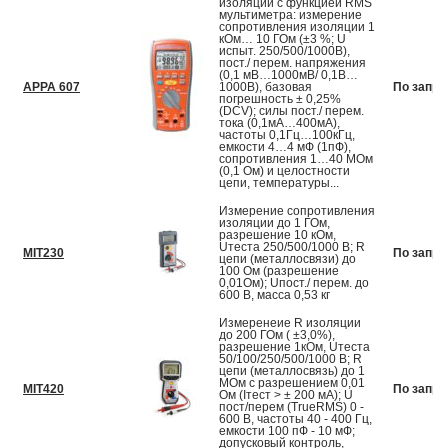
изоляции с функцией RMS
мультиметра: измерение
сопротивления изоляции 1
кОм… 10 ГОм (±3 %; U
испыт. 250/500/1000В),
пост./ перем. напряжения
(0,1 мВ…1000мВ/ 0,1В…
APPA 607
1000В), базовая
По запро
погрешность ± 0,25%
(DCV); силы пост./ перем.
тока (0,1мА…400мА),
частоты 0,1Гц…100кГц,
емкости 4…4 мФ (1пФ),
сопротивления 1…40 МОм
(0,1 Ом) и целостности
цепи, температуры...
Измерение сопротивления
изоляции до 1 ГОм,
разрешение 10 кОм,
Uтеста 250/500/1000 В; R
MIT230
По запро
цепи (металлосвязи) до
100 Ом (разрешение
0,01Ом); Uпост./ перем. до
600 В, масса 0,53 кг
Измеренеие R изоляции
до 200 ГОм ( ±3,0%),
разрешение 1кОм, Uтеста
50/100/250/500/1000 В; R
цепи (металлосвязь) до 1
МОм с разрешением 0,01
MIT420
По запро
Ом (Iтест > ± 200 мА); U
пост/перем (TrueRMS) 0 -
600 В, частоты 40 - 400 Гц,
емкости 100 пФ - 10 мФ;
допусковый контроль,