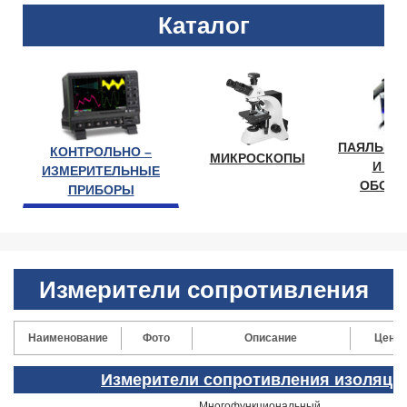
Каталог
ПАЯЛЬНО
КОНТРОЛЬНО –
МИКРОСКОПЫ
И ЛА
ИЗМЕРИТЕЛЬНЫЕ
ОБОРУ
ПРИБОРЫ
Измерители сопротивления
Наименование
Фото
Описание
Цена
Измерители сопротивления изоляци
Многофункциональный