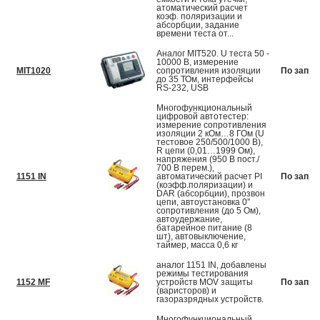
атоматический расчет
коэф. поляризации и
абсорбции, задание
времени теста от...
Аналог MIT520. U теста 50 -
10000 В, измерение
MIT1020
сопротивления изоляции
По запро
до 35 ТОм, интерфейсы
RS-232, USB
Многофункциональный
цифровой автотестер:
измерение сопротивления
изоляции 2 кОм…8 ГОм (U
тестовое 250/500/1000 В),
R цепи (0,01…1999 Ом),
напряжения (950 В пост./
700 В перем.),
1151 IN
автоматический расчет PI
По запро
(коэфф.поляризации) и
DAR (абсорбции), прозвон
цепи, автоустановка 0″
сопротивления (до 5 Ом),
автоудержание,
батарейное питание (8
шт), автовыключение,
таймер, масса 0,6 кг
аналог 1151 IN, добавлены
режимы тестирования
1152 MF
устройств MOV защиты
По запро
(варисторов) и
газоразрядных устройств.
Многофункциональный