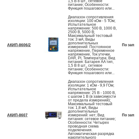
1,5 В 8 шт., сетевое
питание; Особенности:
Функция пошагового или...
Диапазон сопротивления
изоляции: 100 кОм - 5 ТОм;
Испытательное
напряжение: 500 В, 1000 В,
2500 В, 5000 В;
Максимальный тестовый
ток: 3 мА; Виды
дополнительных
АКИП-8606/2
По запро
измерений: Постоянное
напряжение, Переменное
напряжение, Ток утечки,
DAR, PI, Температура; Вид
питания: Батарея AA тип,
1,5 В 8 шт., сетевое
питание; Особенности:
Функция пошагового или...
Диапазон сопротивления
изоляции: 1 кОм - 9,9 ГОм;
Испытательное
напряжение: 25 В - 1000 В,
с шагом 1 В (в зависимости
от предела измерений);
Максимальный тестовый
ток: 1,8 мА; Виды
дополнительных
АКИП-8607
измерений: нет; Вид
По запро
питания: сетевое питание;
Особенности: Четырех
проводная схема
подключения.
Автоматическая разрядка
накопительного