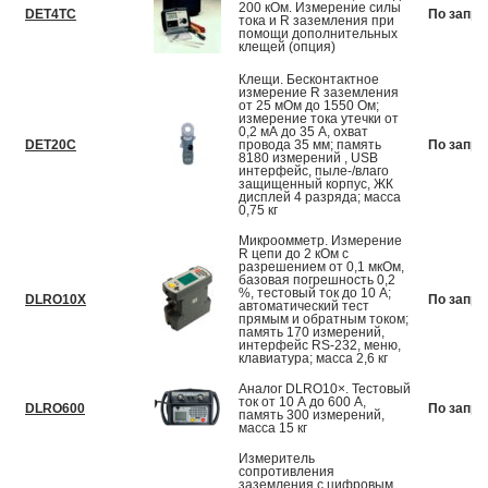
200 кОм. Измерение силы
DET4TC
По запро
тока и R заземления при
помощи дополнительных
клещей (опция)
Клещи. Бесконтактное
измерение R заземления
от 25 мОм до 1550 Ом;
измерение тока утечки от
0,2 мА до 35 А, охват
DET20C
провода 35 мм; память
По запро
8180 измерений , USB
интерфейс, пыле-/влаго
защищенный корпус, ЖК
дисплей 4 разряда; масса
0,75 кг
Микроомметр. Измерение
R цепи до 2 кОм с
разрешением от 0,1 мкОм,
базовая погрешность 0,2
%, тестовый ток до 10 А;
DLRO10X
По запро
автоматический тест
прямым и обратным током;
память 170 измерений,
интерфейс RS-232, меню,
клавиатура; масса 2,6 кг
Аналог DLRO10×. Тестовый
ток от 10 А до 600 А,
DLRO600
По запро
память 300 измерений,
масса 15 кг
Измеритель
сопротивления
заземления с цифровым