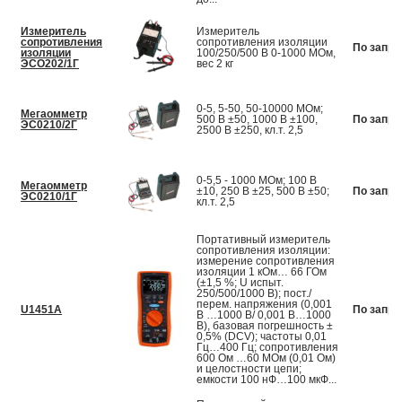
Измеритель
Измеритель
сопротивления
сопротивления изоляции
По запро
изоляции
100/250/500 В 0-1000 МОм,
ЭСО202/1Г
вес 2 кг
0-5, 5-50, 50-10000 МОм;
Мегаомметр
500 В ±50, 1000 В ±100,
По запро
ЭС0210/2Г
2500 В ±250, кл.т. 2,5
0-5,5 - 1000 МОм; 100 В
Мегаомметр
±10, 250 В ±25, 500 В ±50;
По запро
ЭС0210/1Г
кл.т. 2,5
Портативный измеритель
сопротивления изоляции:
измерение сопротивления
изоляции 1 кОм… 66 ГОм
(±1,5 %; U испыт.
250/500/1000 В); пост./
перем. напряжения (0,001
U1451A
По запро
В …1000 В/ 0,001 В…1000
В), базовая погрешность ±
0,5% (DCV); частоты 0,01
Гц…400 Гц; сопротивления
600 Ом …60 МОм (0,01 Ом)
и целостности цепи;
емкости 100 нФ…100 мкФ...