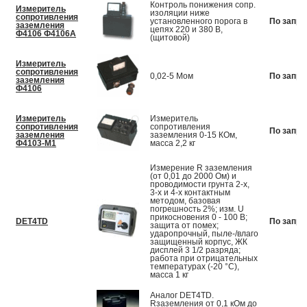
Контроль понижения сопр.
Измеритель
изоляции ниже
сопротивления
установленного порога в
По запро
заземления
цепях 220 и 380 В,
Ф4106 Ф4106А
(щитовой)
Измеритель
сопротивления
0,02-5 Мом
По запро
заземления
Ф4106
Измеритель
Измеритель
сопротивления
сопротивления
По запро
заземления
заземления 0-15 КОм,
Ф4103-М1
масса 2,2 кг
Измерение R заземления
(от 0,01 до 2000 Ом) и
проводимости грунта 2-х,
3-х и 4-х контактным
методом, базовая
погрешность 2%; изм. U
прикосновения 0 - 100 В;
DET4TD
По запро
защита от помех;
ударопрочный, пыле-/влаго
защищенный корпус, ЖК
дисплей 3 1/2 разряда;
работа при отрицательных
температурах (-20 °C),
масса 1 кг
Аналог DET4TD.
Rзаземления от 0,1 кОм до