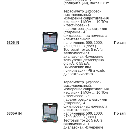
(поляризации), масса 3,6 кг
Тераомметр цифровой
высоковольтный.
Измерение сопротивления
изоляции 1 МОм … 10 ТОм
и тестирование
параметров диэлектриков
(старение). 4
фиксированных номинала
испытательного
6305 IN
напряжения: 500, 1000,
По запро
2500, 5000 В (пост.).
Тестовый ток до 5 мА (в
зависимости от
диапазона). Измерение
тока утечки диэлектрика
0,5 нА...0,55 мА.
Вычисление инд.
поляризации (PI) и коэф.
диэлектрического...
Тераомметр цифровой
высоковольтный.
Измерение сопротивления
изоляции 1 МОм … 10 ТОм
и тестирование
параметров диэлектриков
(старение). 4
фиксированных номинала
испытательного
6305A IN
напряжения: 500, 1000,
По запро
2500, 5000 В (пост.).
Тестовый ток до 5 мА (в
зависимости от
диапазона). Измерение