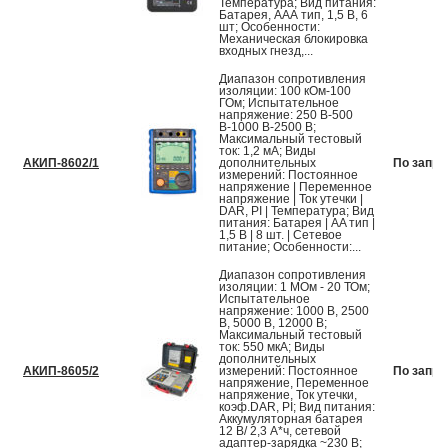
Температура; Вид питания:
Батарея, AAА тип, 1,5 В, 6
шт; Особенности:
Механическая блокировка
входных гнезд,...
Диапазон сопротивления
изоляции: 100 кОм-100
ГОм; Испытательное
напряжение: 250 В-500
В-1000 В-2500 В;
Максимальный тестовый
ток: 1,2 мА; Виды
АКИП-8602/1
дополнительных
По запро
измерений: Постоянное
напряжение | Переменное
напряжение | Ток утечки |
DAR, PI | Температура; Вид
питания: Батарея | AA тип |
1,5 В | 8 шт. | Сетевое
питание; Особенности:...
Диапазон сопротивления
изоляции: 1 МОм - 20 ТОм;
Испытательное
напряжение: 1000 В, 2500
В, 5000 В, 12000 В;
Максимальный тестовый
ток: 550 мкА; Виды
дополнительных
АКИП-8605/2
измерений: Постоянное
По запро
напряжение, Переменное
напряжение, Ток утечки,
коэф.DAR, PI; Вид питания:
Аккумуляторная батарея
12 В/ 2,3 А*ч, сетевой
адаптер-зарядка ~230 В;