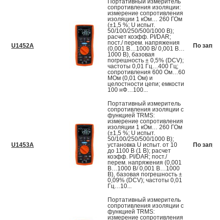
Портативный измеритель
сопротивления изоляции:
измерение сопротивления
изоляции 1 кОм… 260 ГОм
(±1,5 %; U испыт.
50/100/250/500/1000 В);
расчет коэфф. PI/DAR;
пост./ перем. напряжения
U1452A
По запро
(0,001 В…1000 В/ 0,001 В…
1000 В), базовая
погрешность ± 0,5% (DCV);
частоты 0,01 Гц…400 Гц;
сопротивления 600 Ом…60
МОм (0,01 Ом) и
целостности цепи; емкости
100 нФ…100...
Портативный измеритель
сопротивления изоляции с
функцией TRMS:
измерение сопротивления
изоляции 1 кОм… 260 ГОм
(±1,5 %; U испыт.
50/100/250/500/1000 В);
U1453A
установка U испыт. от 10
По запро
до 1100 В (1 В); расчет
коэфф. PI/DAR; пост./
перем. напряжения (0,001
В…1000 В/ 0,001 В…1000
В), базовая погрешность ±
0,09% (DCV); частоты 0,01
Гц…10...
Портативный измеритель
сопротивления изоляции с
функцией TRMS:
измерение сопротивления