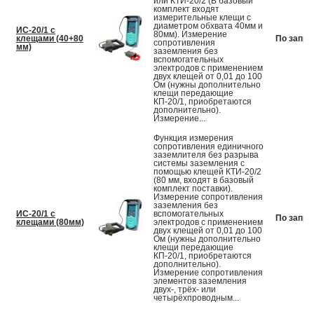
или КТИ-20/2 (В базовый
комплект входят
измерительные клещи с
диаметром обхвата 40мм и
ИС-20/1 с
80мм). Измерение
клещами (40+80
По запро
сопротивления
мм)
заземления без
вспомогательных
электродов с применением
двух клещей от 0,01 до 100
Ом (нужны дополнительно
клещи передающие
КП-20/1, приобретаются
дополнительно).
Измерение...
Функция измерения
сопротивления единичного
заземлителя без разрыва
системы заземления с
помощью клещей КТИ-20/2
(80 мм, входят в базовый
комплект поставки).
Измерение сопротивления
заземления без
ИС-20/1 с
вспомогательных
По запро
клещами (80мм)
электродов с применением
двух клещей от 0,01 до 100
Ом (нужны дополнительно
клещи передающие
КП-20/1, приобретаются
дополнительно).
Измерение сопротивления
элементов заземления
двух-, трёх- или
четырёхпроводным...