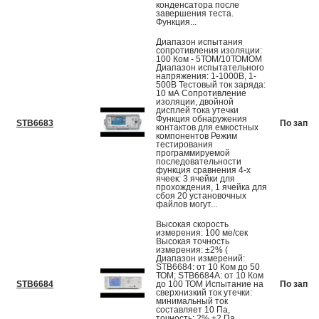
конденсатора после
завершения теста.
Функция...
Диапазон испытания
сопротивления изоляции:
100 Ком - 5ТОМ/10ТОМОМ
Диапазон испытательного
напряжения: 1-1000В, 1-
500В Тестовый ток заряда:
10 мА Сопротивление
изоляции, двойной
дисплей тока утечки
Функция обнаружения
STB6683
По запро
контактов для емкостных
компонентов Режим
тестирования
программируемой
последовательности
функция сравнения 4-х
ячеек: 3 ячейки для
прохождения, 1 ячейка для
сбоя 20 установочных
файлов могут...
Высокая скорость
измерения: 100 ме/сек
Высокая точность
измерения: ±2% (
Диапазон измерений:
STB6684: от 10 Ком до 50
ТОМ; STB6684A: от 10 Ком
STB6684
до 100 ТОМ Испытание на
По запро
сверхнизкий ток утечки:
минимальный ток
составляет 10 Па,
точность: 2% ±2 Па