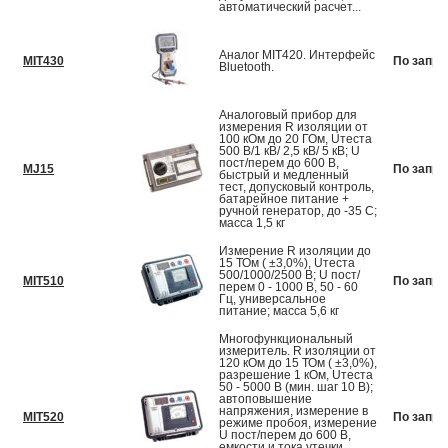
автоматический расчет...
Аналог MIT420. Интерфейс
MIT430
По запро
Bluetooth.
Аналоговый прибор для
измерения R изоляции от
100 кОм до 20 ГОм, Uтеста
500 В/1 кВ/ 2,5 кВ/ 5 кВ; U
пост/перем до 600 В,
MJ15
По запро
быстрый и медленный
тест, допусковый контроль,
батарейное питание +
ручной генератор, до -35 С;
масса 1,5 кг
Измерение R изоляции до
15 ТОм ( ±3,0%), Uтеста
500/1000/2500 В; U пост/
MIT510
По запро
перем 0 - 1000 В, 50 - 60
Гц, универсальное
питание; масса 5,6 кг
Многофункциональный
измеритель. R изоляции от
120 кОм до 15 ТОм ( ±3,0%),
разрешение 1 кОм, Uтеста
50 - 5000 В (мин. шаг 10 В);
автоповышение
напряжения, измерение в
MIT520
По запро
режиме пробоя, измерение
U пост/перем до 600 В,
емкости и тока утечки,