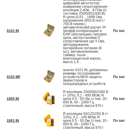
цифровой автотестер:
измерение сопротивления
изоляции 2 кОм…8 ГОм (U
тестовое 250/500/1000 В),
R цепи (0,01…1999 Ом),
напряжения (950 В пост./
700 В перем.),
автоматический расчет PI
4101 IN
(коэфф.поляризации) и
По запро
DAR (абсорбции), прозвон
цепи, автоустановка 0″
сопротивления (до 5 Ом),
автоудержание,
батарейное питание (8
шт), автовыключение,
таймер, пыле-
влагозащитный корпус,
масса 1,4...
аналог 4101 IN, добавлены
режимы тестирования
4102 MF
устройств MOV защиты
По запро
(варисторов) и
газоразрядных устройств.
R изоляции 250/500/1000 В
(+ 10%), 0,1 - 400 МОм; R
1800 IN
цепи 0.5 - 50 Ом; U пер. 20 -
По запро
600 В, 40 - 1000 Гц,
стрелочный, масса 970 г
R изоляции 50/125/250 В (+
10%), 0,1 - 100 МОм; R
1801 IN
цепи 0.5 - 50 Ом; U пер. 20 -
По запро
600 В, 40 - 1000 Гц,
стрелочный, масса 970 г