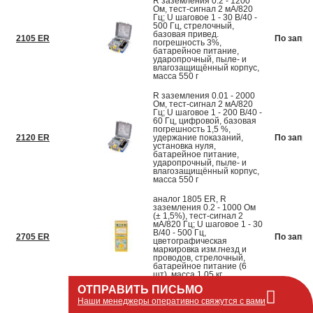
R заземления 0.2 - 1200
Ом, тест-сигнал 2 мА/820
Гц; U шаговое 1 - 30 В/40 -
500 Гц, стрелочный,
базовая привед.
2105 ER
По запро
погрешность 3%,
батарейное питание,
ударопрочный, пыле- и
влагозащищённый корпус,
масса 550 г
R заземления 0.01 - 2000
Ом, тест-сигнал 2 мА/820
Гц; U шаговое 1 - 200 В/40 -
60 Гц, цифровой, базовая
погрешность 1,5 %,
2120 ER
удержание показаний,
По запро
установка нуля,
батарейное питание,
ударопрочный, пыле- и
влагозащищённый корпус,
масса 550 г
аналог 1805 ER, R
заземления 0.2 - 1000 Ом
(± 1,5%), тест-сигнал 2
мА/820 Гц; U шаговое 1 - 30
В/40 - 500 Гц,
2705 ER
По запро
цветографическая
маркировка изм.гнезд и
проводов, стрелочный,
батарейное питание (6
шт), масса 1,05 кг
ОТПРАВИТЬ ПИСЬМО
аналог 1820 ER, R
Наши менеджеры оперативно свяжутся с вами
заземления 0.01 - 2000 Ом,
тест-сигнал 2 мА/820 Гц; U