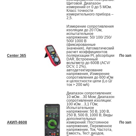
Щитовой. Диапазон
измерений от 0 до 5 МОм.
Класс точности
измерительного прибора –
2,5.
Измерение сопротивления
изоляции до 20 ГОм,
испытательное
напряжение: 50/ 100/ 250/
500/ 1000 В
(фиксированные
значения), Автоматический
расчет коэффициентов
Center 365
поляризации PI, абсорбции
По запро
DAR, Встроенный
вольтметр до 600В (ACV/
DCV,  2%),
автодетектирование
напряжения, Измерение
сопротивления до 600 кОм
и целостности цепи (Lo Ω/
ток > 200 мА)
Диапазон сопротивления:
10 мОм…30 Мом; Диапазон
сопротивления изоляции:
100 кОм…3,1 ГОм;
Испытательное
напряжение: 50 В, 100 В,
250 В, 500 В, 1000 В; Виды
дополнительных
АКИП-8608
измерений: Постоянное
По запро
напряжение, Переменное
напряжение, Ток, Частота,
Емкость, Тест диодов,