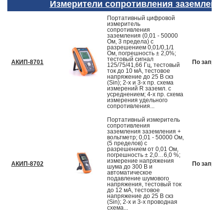
Измерители сопротивления заземлен
Портативный цифровой
измеритель
сопротивления
заземления (0,01 - 50000
Ом, 3 предела) с
разрешением 0,01/0,1/1
Ом, погрешность ± 2,0%;
тестовый сигнал
АКИП-8701
По запро
125/75/41,66 Гц, тестовый
ток до 10 мА, тестовое
напряжение до 25 В скз
(Sin); 2-х и 3-х пр. схема
измерений R заземл. с
усреднением; 4-х пр. схема
измерения удельного
сопротивления...
Портативный измеритель
сопротивления
заземления заземления +
вольтметр; 0,01 - 50000 Ом,
(5 пределов) с
разрешением от 0,01 Ом,
погрешность ± 2,0…6,0 %;
измерение напряжения
АКИП-8702
По запро
шума до 300 В и
автоматическое
подавление шумового
напряжения, тестовый ток
до 12 мА, тестовое
напряжение до 25 В скз
(Sin); 2-х и 3-х проводная
схема...