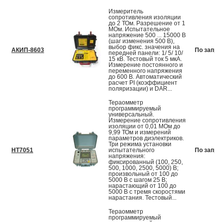
Измеритель
сопротивления изоляции
до 2 ТОм. Разрешение от 1
МОм. Испытательное
напряжение 500 ... 15000 В
(шаг изменения 500 В),
выбор фикс. значения на
АКИП-8603
По запро
передней панели: 1/ 5/ 10/
15 кВ. Тестовый ток 5 мкА.
Измерение постоянного и
переменного напряжения
до 600 В. Автоматический
расчет PI (коэффициент
поляризации) и DAR...
Тераомметр
программируемый
универсальный.
Измерение сопротивления
изоляции от 0,01 МОм до
9,99 ТОм и измерений
параметров диэлектриков.
Три режима установки
HT7051
испытательного
По запро
напряжения:
фиксированный (100, 250,
500, 1000, 2500, 5000) В;
произвольный от 100 до
5000 В с шагом 25 В;
нарастающий от 100 до
5000 В с тремя скоростями
нарастания. Тестовый...
Тераомметр
программируемый