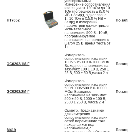
универсальный.
Измерение сопротивления
изоляции от 120 кОм до 10
ТОм (погрешность ± (5,0 %
ИВ + 3емр;), в диапазоне
1...10 ТОм ± (15,0 % ИВ +
HT7052
По запро
3емр;) и измерений
параметров диэлектриков.
Испытательное
напряжение 500 В...10 кВ,
программируемое
нарастание напряжения с
шагом 25 В, время теста от
1 с...
Измеритель
сопротивления изоляции
100/250/500 В 0-1000 МОм.
ЭС0202/1М-Г
По запро
Выходное напряжение на
зажимах: 100 ± 10 В, 250 ±
25 В, 500 ± 50 В,масса 2 кг
Измеритель
сопротивления изоляции
500/1000/2500 В 0-10000
ЭС0202/2М-Г
МОм. Выходное
По запро
напряжение на зажимах:
500 ± 50 В, 1000 ± 100 В,
2500 ± 250 В, масса 2 кг
Омметр. Предназначен
для измерения
сопротивления изоляции
сетей переменного тока.
находящихся под
напряжением, с
M419
По запро
изолированной нейтралью.