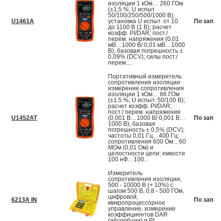
изоляции 1 кОм… 260 ГОм
(±1,5 %; U испыт.
50/100/250/500/1000 В);
U1461A
установка U испыт. от 10
По запро
до 1100 В (1 В); расчет
коэфф. PI/DAR; пост./
перем. напряжения (0,01
мВ…1000 В/ 0,01 мВ…1000
В), базовая погрешность ±
0,09% (DCV); силы пост./
перем....
Портативный измеритель
сопротивления изоляции:
измерение сопротивления
изоляции 1 кОм… 66 ГОм
(±1,5 %; U испыт. 50/100 В);
расчет коэфф. PI/DAR;
пост./ перем. напряжения
U1452AT
(0,001 В…1000 В/ 0,001 В…
По запро
1000 В), базовая
погрешность ± 0,5% (DCV);
частоты 0,01 Гц…400 Гц;
сопротивления 600 Ом…60
МОм (0,01 Ом) и
целостности цепи; емкости
100 нФ…100...
Измеритель
сопротивления изоляции,
500 - 10000 В (+ 10%) с
шагом 500 В, 0,8 - 500 ГОм,
цифровой,
6213A IN
По запро
микропроцессорное
управление, измерение
коэффициентов DAR
(абсорбции) и PI