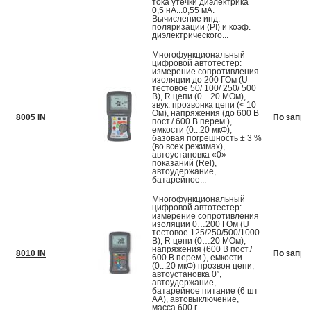
тока утечки диэлектрика
0,5 нА...0,55 мА.
Вычисление инд.
поляризации (PI) и коэф.
диэлектрического...
Многофункциональный
цифровой автотестер:
измерение сопротивления
изоляции до 200 ГОм (U
тестовое 50/ 100/ 250/ 500
В), R цепи (0…20 МОм),
звук. прозвонка цепи (< 10
Ом), напряжения (до 600 В
8005 IN
По запро
пост./ 600 В перем.),
емкости (0...20 мкФ),
базовая погрешность ± 3 %
(во всех режимах),
автоустановка «0»-
показаний (Rel),
автоудержание,
батарейное...
Многофункциональный
цифровой автотестер:
измерение сопротивления
изоляции 0…200 ГОм (U
тестовое 125/250/500/1000
В), R цепи (0…20 МОм),
напряжения (600 В пост./
8010 IN
По запро
600 В перем.), емкости
(0...20 мкФ) прозвон цепи,
автоустановка 0″,
автоудержание,
батарейное питание (6 шт
АА), автовыключение,
масса 600 г