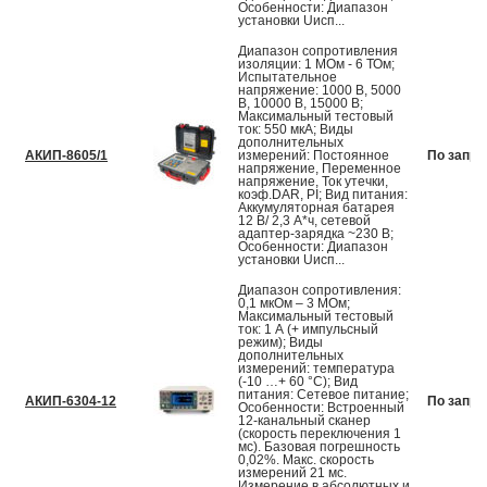
Особенности: Диапазон
установки Uисп...
Диапазон сопротивления
изоляции: 1 МОм - 6 ТОм;
Испытательное
напряжение: 1000 В, 5000
В, 10000 В, 15000 В;
Максимальный тестовый
ток: 550 мкА; Виды
дополнительных
АКИП-8605/1
измерений: Постоянное
По запро
напряжение, Переменное
напряжение, Ток утечки,
коэф.DAR, PI; Вид питания:
Аккумуляторная батарея
12 В/ 2,3 А*ч, сетевой
адаптер-зарядка ~230 В;
Особенности: Диапазон
установки Uисп...
Диапазон сопротивления:
0,1 мкОм – 3 МОм;
Максимальный тестовый
ток: 1 А (+ импульсный
режим); Виды
дополнительных
измерений: температура
(-10 …+ 60 °C); Вид
питания: Сетевое питание;
АКИП-6304-12
По запро
Особенности: Встроенный
12-канальный сканер
(скорость переключения 1
мс). Базовая погрешность
0,02%. Макс. скорость
измерений 21 мс.
Измерение в абсолютных и