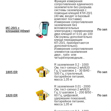
Функция измерения
сопротивления единичного
заземлителя без разрыва
системы заземления с
помощью клещей КТИ-20/1
(40 мм, входят в базовый
комплект поставки).
Измерение сопротивления
заземления без
ИС-20/1 с
вспомогательных
По запро
клещами (40мм)
электродов с применением
двух клещей от 0,01 до 100
Ом (нужны дополнительно
клещи передающие
КП-20/1, приобретаются
дополнительно).
Измерение сопротивления
элементов заземления
двух-, трёх- или
четырёхпроводным...
R заземления 0.2 - 1000
Ом, тест-сигнал 2 мА/820
Гц; U шаговое 1 - 30 В/40 -
1805 ER
По запро
500 Гц, стрелочный,
батарейное питание,
масса 1,05 кг
R заземления 0.01 - 2000
Ом, тест-сигнал 2 мА/820
Гц; U шаговое 1 - 200 В/50 -
1820 ER
60 Гц, цифровой,
По запро
удержание показаний,
батарейное питание,
масса 1,05 кг