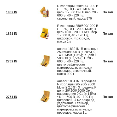
R изоляции 250/500/1000 В
(+ 10%), 0,1 - 400 МОм; R
1832 IN
цепи 1 - 500 Ом; U пер. 20 -
По запро
600 В, 40 - 120 Гц,
стрелочный, масса 970 г
R изоляции 250/500/1000 В
(+ 10%), 0,1 - 2000 МОм; R
цепи 0.01 - 2000 Ом; U пер.
1851 IN
По запро
1 - 600 В, 40 - 120 Гц,
цифровой, 4 разряда,
масса 1 кг
аналог 1832 IN, R изоляции
250/500/1000 В (+ 20%), 0,1
- 400 Мом (± 3%); R цепи 1 -
500 Ом (± 1,5%); ~U 20 -
2732 IN
600 В, 40 - 120 Гц,
По запро
цветографическая
маркировка изм.гнезд и
проводов, стрелочный,
масса 990 г
аналог 1851 IN, 3 предела
R изоляции 20/ 200/ 2000
Мом (± 2,5%); 3 предела R
цепи 20/ 200/ 2000 Ом ,
разрешение 0.01 (± 1,5%) ;
2751 IN
~U 1 - 600 В, 40 - 120 Гц,
По запро
цифровой, 3 1/2 разряда,
удержание + таймер,
цветографическая
маркировка изм.гнезд и
проводов, масса 1...