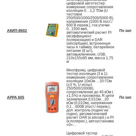
цифровой автотестер:
измерение сопротивления
изоляции 0…1,2 ТОм (U
тестовое
250/500/1000/2500/5000 В),
напряжения (1000 В пост./
600 В перем.), ток утечки
0...1500 мкА,
АКИП-8602
По запро
автоматический расчет PI
(коэффициент
поляризации) и DAR
(абсорбции), встроенные
часы и таймер, батарейное
питание (8 шт),
автовыключение, USB,
210х155х95 мм, масса 1,75
кг
Многфункц. цифровой
тестер изоляции (3 в 1):
измерение сопротивления
изоляции 10кОм… 20 ГОм
(±3 %; U испыт.
250/500/1000В),
сопротивление до 40 кОм (
±1,5%) и прозвонка, R цепи
APPA 605
По запро
заземления 0,01Ом…20
кОм (0,01Ом), напряжения
0,1…600В (пост./ перем.),
доп. контроль (годен/ не
годен), автоматический
расчет DAR (к.абсорб.) и PI
(к.поляриз.), автоустановка
«0»...
Цифровой тестер