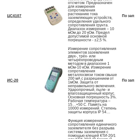
отсчетом. Предназначен
для измерения
сопротивления
растеканию тока
ЦС4107
По запро
заземляющих устройств,
определения удельного
сопротивления грунта.
Диапазон измерения – 10
мОм до 20 кОм. Предел
допустимой основной
погрешности - ±2,5 %.
Измерение сопротивления
элементов заземления
двух-, трёх- или
четырёхпроводным
методом в диапазоне 1
мОм-10 кОм. Измерение
сопротивления
металлосвязи током свыше
200 мА с разрешением от
ИС-20
По запро
1мОм. Защита от
неправильного включения.
Ударопрочный, пыле- и
влагозащищенный корпус.
Основная погрешность 3%.
Рабочая температура –
15…+50 С. Память на
10000 измерений. Степень
защиты корпуса IP 54....
Функция измерения
сопротивления единичного
заземлителя без разрыва
системы заземления с
помощью клещей КТИ-20/1