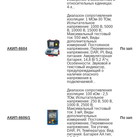
относительных единицах.
4-х...
Диапазон сопротивления
изоляции: 1 МОм-30 ТОм;
Испытательное
напряжение: 1000 В, 5000
В, 10000 В, 15000 В;
Максимальный тестовый
ток: 550 мкА; Виды
дополнительных
измерений: Постоянное
АКИП-8604
напряжение, Переменное
По запро
напряжение, DAR, PI; Вид
питания: Аккумуляторная
батарея, 14,8 В/ 5,2 А*ч;
Особенности: Звуковой и
текстовый индикатор,
предупреждающий о
наличии опасного
напряжения в
подключаемой...
Диапазон сопротивления
изоляции: 100 кОм - 2,5
ТОм; Испытательное
напряжение: 250 В, 500 В,
1000 В, 2500 В;
Максимальный тестовый
ток: 3 мА; Виды
дополнительных
АКИП-8606/1
По запро
измерений: Постоянное
напряжение, Переменное
напряжение, Ток утечки,
DAR, PI, Температура; Вид
питания: Батарея AA тип,