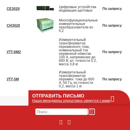
Цифровые устройства
СЕ3020
По запросу
индикации щитовые
Многофункциональные
измерительные
СН3020
По запросу
преобразователи кл.
0,2
Измерительный
трансформатор
переменного тока,
номинальный ток
УТТ-6М2
По запросу
первичной обмотки
100 А, напряжение до
660 В, кл. точности 0.2,
масса 3,8 кг
Измерительный
трансформатор
УТТ-5М
перемен. тока до 600
По запросу
А, 50 Гц, кл.точности
0,2, масса 1 кг
ОТПРАВИТЬ ПИСЬМО
Наши менеджеры оперативно свяжутся с вами
Оставьте Ваше сообщение или запрос по
наличию оборудования в этой форме, мы
его получим по e-mail и оперативно ответим!