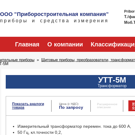
Pribo
ООО "Приборостроительная компания"
Т./фа
приборы и средства измерения
Моб.
Главная
О компании
Классификаци
рительные приборы
Щитовые приборы, преобразователи, трансформат
Т-5М
УТТ-5М
Трансформатор
Показать аналоги
К
Цена (с НДС):
Расширенное
По запросу
товара
описание
о
Измерительный трансформатор перемен. тока до 600 А,
50 Гц, кл.точности 0,2,