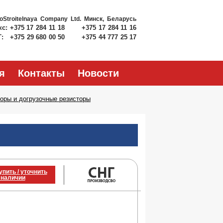
roStroitelnaya Company Ltd.
Минск, Беларусь
кс:
+375 17 284 11 18
+375 17 284 11 16
Т:
+375 29 680 00 50
+375 44 777 25 17
я
Контакты
Новости
оры и догрузочные резисторы
упить / уточнить
 наличии