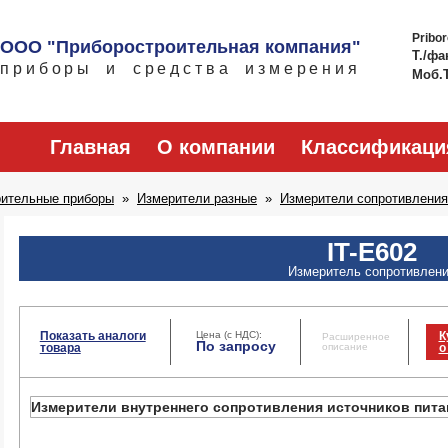
Pribo
ООО "Приборостроительная компания"
Т./фа
приборы и средства измерения
Моб.
Главная
О компании
Классификаци
рительные приборы
Измерители разные
Измерители сопротивления
IT-E602
Измеритель сопротивлен
Показать аналоги
Цена (с НДС):
К
Расширенное
По запросу
товара
описание
о
Измерители внутреннего сопротивления источников пита