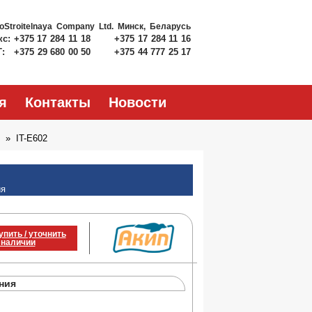
roStroitelnaya Company Ltd.
Минск, Беларусь
кс:
+375 17 284 11 18
+375 17 284 11 16
Т:
+375 29 680 00 50
+375 44 777 25 17
я
Контакты
Новости
IT-E602
ия
упить / уточнить
 наличии
ния