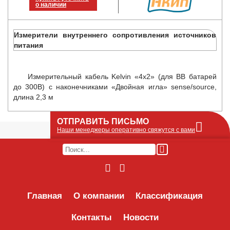
о наличии
Измерители внутреннего сопротивления источников
питания
Измерительный кабель Kelvin «4х2» (для ВВ батарей
до 300В) с наконечниками «Двойная игла» sense/source,
длина 2,3 м
ОТПРАВИТЬ ПИСЬМО
Наши менеджеры оперативно свяжутся с вами
Оставьте Ваше сообщение или запрос по
наличию оборудования в этой форме, мы
его получим по e-mail и оперативно ответим!
Интересуемое оборудование:
Главная
О компании
Классификация
Контакты
Новости