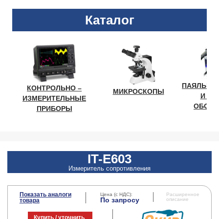
Каталог
ПАЯЛЬНО
КОНТРОЛЬНО –
МИКРОСКОПЫ
И ЛА
ИЗМЕРИТЕЛЬНЫЕ
ОБОРУ
ПРИБОРЫ
IT-E603
Измеритель сопротивления
Показать аналоги
Цена (с НДС):
Расширенное
По запросу
описание
товара
Купить / уточнить