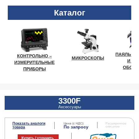
Каталог
ПАЯЛЬНО
КОНТРОЛЬНО –
МИКРОСКОПЫ
И ЛА
ИЗМЕРИТЕЛЬНЫЕ
ОБОРУ
ПРИБОРЫ
3300F
Аксессуары
Показать аналоги
Цена (с НДС):
Расширенное
По запросу
описание
товара
Купить / уточнить