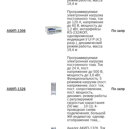
режим работы, масса
19,4 кг
Программируемая
электронная нагрузка
постоянного тока, ток
до 120 А, напряжение
до 60 В, мощность до
1,2 кВт, интерфейсы
АКИП-1306
По запрос
RS-232/КОП,
одновременная
индикация I/ U/ P (4,5
разр.), динамический
режим работы, масса
19,4 кг
Программируемая
электронная нагрузка
постоянного тока. Ток
до 24 А, пост.
напряжение до 500 В,
мощность до 3,6 кВт.
Функциональность: 5
режимов нагрузки (пост.
напряжение, пост. ток,
АКИП-1326
пост. сопротивление,
По запрос
пост. мощность,
динамич. режим работы
с регулируемой
скоростью нарастания
(50 мкс … 10 с)); 4-
проводная схема
подключения; большой
ЖК-индикатор: одновр.
отображение тока,...
Аналог АКИП-1326. Ток