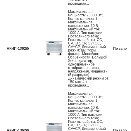
150 мкс. 4-х
проводная...
Максимальная
мощность: 25000 Вт;
Кол-во каналов: 1;
Максимальное
напряжение: 60 В;
Максимальный ток:
1000 А; Тип нагрузки:
Постоянного тока;
Режимы работы: CC,
CV, CR, CP, CV+CC,
CV+CP; Динамический
АКИП-1362/5
По запрос
режим: да; Форм
фактор: Моноблок;
Особенности: Большой
ЖК-индикатор,
одновременное
отображение тока,
напряжения, мощности
(5 разрядов).
Динамический режим от
150 мкс. 4-х
проводная...
Максимальная
мощность: 30000 Вт;
Кол-во каналов: 1;
Максимальное
напряжение: 60 В;
Максимальный ток:
1000 А; Тип нагрузки:
Постоянного тока;
Режимы работы: CC,
CV, CR, CP, CV+CC,
CV+CP; Динамический
АКИП-1362/6
По запрос