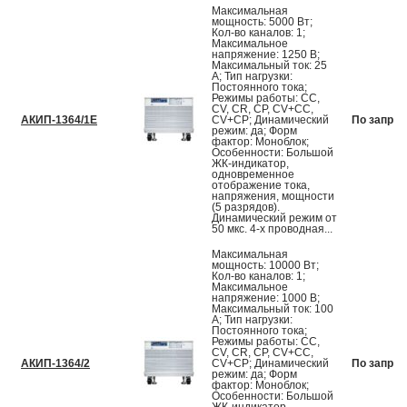
Максимальная
мощность: 5000 Вт;
Кол-во каналов: 1;
Максимальное
напряжение: 1250 В;
Максимальный ток: 25
А; Тип нагрузки:
Постоянного тока;
Режимы работы: CC,
CV, CR, CP, CV+CC,
АКИП-1364/1Е
CV+CP; Динамический
По запрос
режим: да; Форм
фактор: Моноблок;
Особенности: Большой
ЖК-индикатор,
одновременное
отображение тока,
напряжения, мощности
(5 разрядов).
Динамический режим от
50 мкс. 4-х проводная...
Максимальная
мощность: 10000 Вт;
Кол-во каналов: 1;
Максимальное
напряжение: 1000 В;
Максимальный ток: 100
А; Тип нагрузки:
Постоянного тока;
Режимы работы: CC,
CV, CR, CP, CV+CC,
АКИП-1364/2
CV+CP; Динамический
По запрос
режим: да; Форм
фактор: Моноблок;
Особенности: Большой