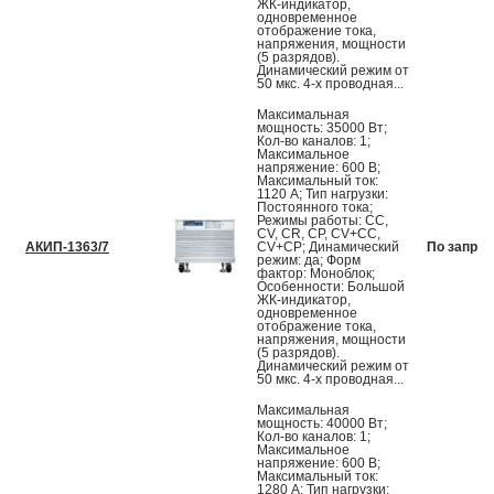
ЖК-индикатор,
одновременное
отображение тока,
напряжения, мощности
(5 разрядов).
Динамический режим от
50 мкс. 4-х проводная...
Максимальная
мощность: 35000 Вт;
Кол-во каналов: 1;
Максимальное
напряжение: 600 В;
Максимальный ток:
1120 А; Тип нагрузки:
Постоянного тока;
Режимы работы: CC,
CV, CR, CP, CV+CC,
АКИП-1363/7
CV+CP; Динамический
По запрос
режим: да; Форм
фактор: Моноблок;
Особенности: Большой
ЖК-индикатор,
одновременное
отображение тока,
напряжения, мощности
(5 разрядов).
Динамический режим от
50 мкс. 4-х проводная...
Максимальная
мощность: 40000 Вт;
Кол-во каналов: 1;
Максимальное
напряжение: 600 В;
Максимальный ток:
1280 А; Тип нагрузки: