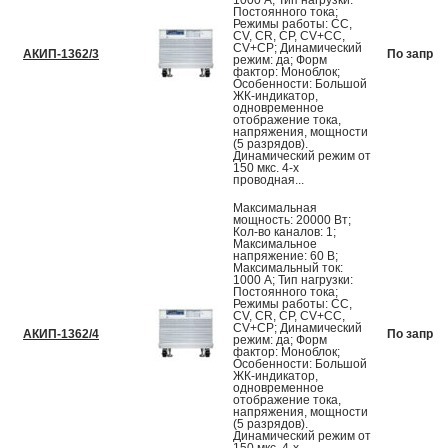
1000 А; Тип нагрузки:
Постоянного тока;
Режимы работы: CC,
CV, CR, CP, CV+CC,
CV+CP; Динамический
АКИП-1362/3
По запрос
режим: да; Форм
фактор: Моноблок;
Особенности: Большой
ЖК-индикатор,
одновременное
отображение тока,
напряжения, мощности
(5 разрядов).
Динамический режим от
150 мкс. 4-х
проводная...
Максимальная
мощность: 20000 Вт;
Кол-во каналов: 1;
Максимальное
напряжение: 60 В;
Максимальный ток:
1000 А; Тип нагрузки:
Постоянного тока;
Режимы работы: CC,
CV, CR, CP, CV+CC,
CV+CP; Динамический
АКИП-1362/4
По запрос
режим: да; Форм
фактор: Моноблок;
Особенности: Большой
ЖК-индикатор,
одновременное
отображение тока,
напряжения, мощности
(5 разрядов).
Динамический режим от