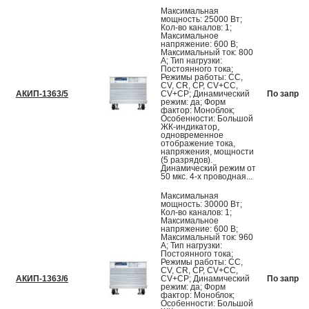
Максимальная
мощность: 25000 Вт;
Кол-во каналов: 1;
Максимальное
напряжение: 600 В;
Максимальный ток: 800
А; Тип нагрузки:
Постоянного тока;
Режимы работы: CC,
CV, CR, CP, CV+CC,
АКИП-1363/5
CV+CP; Динамический
По запрос
режим: да; Форм
фактор: Моноблок;
Особенности: Большой
ЖК-индикатор,
одновременное
отображение тока,
напряжения, мощности
(5 разрядов).
Динамический режим от
50 мкс. 4-х проводная...
Максимальная
мощность: 30000 Вт;
Кол-во каналов: 1;
Максимальное
напряжение: 600 В;
Максимальный ток: 960
А; Тип нагрузки:
Постоянного тока;
Режимы работы: CC,
CV, CR, CP, CV+CC,
АКИП-1363/6
CV+CP; Динамический
По запрос
режим: да; Форм
фактор: Моноблок;
Особенности: Большой