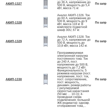
до 36 А, напряжение до
АКИП-1327
По запрос
500 В, мощность до 5,4
кВт, масса 71 кг.
Аналог АКИП-1326. Ток
до 60 А, напряжение до
500 В, мощность до 9
АКИП-1328
По запрос
кВт, масса 118 кг. В
комплекте подкатной
шкаф 30U, 67 кг.
Аналог АКИП-1328. Ток
до 72 А, напряжение до
АКИП-1329
По запрос
500 В, мощность до
10,8 кВт, масса 142 кг.
Программируемая
электронная нагрузка
постоянного тока. Ток
до 240 А, пост.
напряжение до 500 В,
мощность до 7,2 кВт.
Функциональность: 5
режимов нагрузки (пост.
напряжение, пост. ток,
АКИП-1330
пост. сопротивление,
По запрос
пост. мощность,
динамич. режим работы
с регулируемой
скоростью нарастания
(50 мкс … 10 с)); 4-
проводная схема
подключения; большой
ЖК-индикатор: одновр.
отображение тока,...