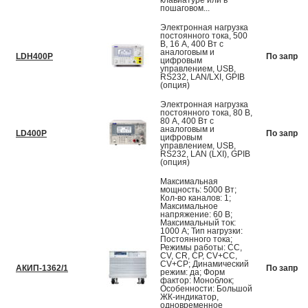
клавиатуре или в
пошаговом...
Электронная нагрузка
постоянного тока, 500
В, 16 А, 400 Вт с
аналоговым и
LDH400P
По запрос
цифровым
управлением, USB,
RS232, LAN/LXI, GPIB
(опция)
Электронная нагрузка
постоянного тока, 80 В,
80 А, 400 Вт с
аналоговым и
LD400P
По запрос
цифровым
управлением, USB,
RS232, LAN (LXI), GPIB
(опция)
Максимальная
мощность: 5000 Вт;
Кол-во каналов: 1;
Максимальное
напряжение: 60 В;
Максимальный ток:
1000 А; Тип нагрузки:
Постоянного тока;
Режимы работы: CC,
CV, CR, CP, CV+CC,
CV+CP; Динамический
АКИП-1362/1
По запрос
режим: да; Форм
фактор: Моноблок;
Особенности: Большой
ЖК-индикатор,
одновременное