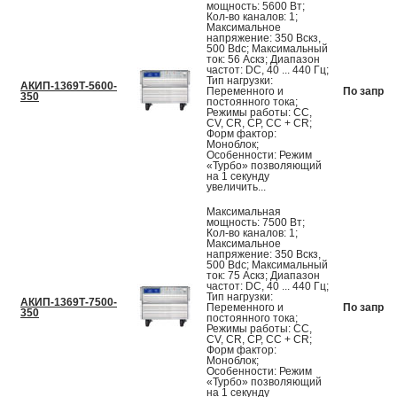
мощность: 5600 Вт;
Кол-во каналов: 1;
Максимальное
напряжение: 350 Вскз,
500 Вdc; Максимальный
ток: 56 Аскз; Диапазон
частот: DC, 40 ... 440 Гц;
Тип нагрузки:
АКИП-1369Т-5600-
Переменного и
По запрос
350
постоянного тока;
Режимы работы: CC,
CV, CR, CP, CC + CR;
Форм фактор:
Моноблок;
Особенности: Режим
«Турбо» позволяющий
на 1 секунду
увеличить...
Максимальная
мощность: 7500 Вт;
Кол-во каналов: 1;
Максимальное
напряжение: 350 Вскз,
500 Вdc; Максимальный
ток: 75 Аскз; Диапазон
частот: DC, 40 ... 440 Гц;
Тип нагрузки:
АКИП-1369Т-7500-
Переменного и
По запрос
350
постоянного тока;
Режимы работы: CC,
CV, CR, CP, CC + CR;
Форм фактор:
Моноблок;
Особенности: Режим
«Турбо» позволяющий
на 1 секунду