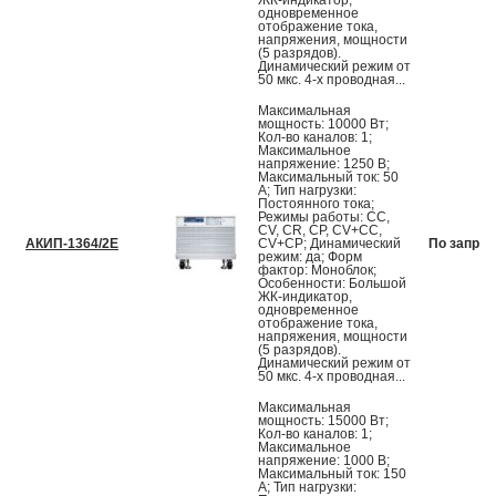
ЖК-индикатор,
одновременное
отображение тока,
напряжения, мощности
(5 разрядов).
Динамический режим от
50 мкс. 4-х проводная...
Максимальная
мощность: 10000 Вт;
Кол-во каналов: 1;
Максимальное
напряжение: 1250 В;
Максимальный ток: 50
А; Тип нагрузки:
Постоянного тока;
Режимы работы: CC,
CV, CR, CP, CV+CC,
АКИП-1364/2Е
CV+CP; Динамический
По запрос
режим: да; Форм
фактор: Моноблок;
Особенности: Большой
ЖК-индикатор,
одновременное
отображение тока,
напряжения, мощности
(5 разрядов).
Динамический режим от
50 мкс. 4-х проводная...
Максимальная
мощность: 15000 Вт;
Кол-во каналов: 1;
Максимальное
напряжение: 1000 В;
Максимальный ток: 150
А; Тип нагрузки: