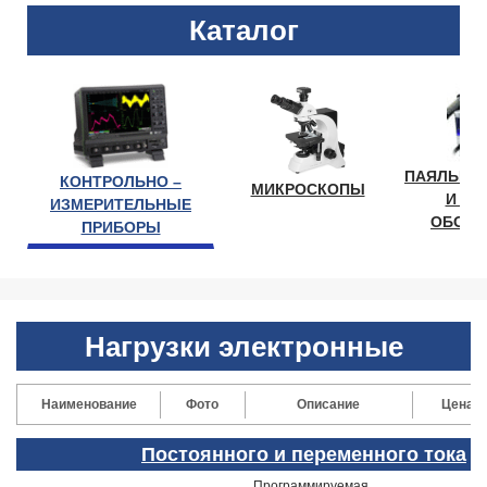
Каталог
ПАЯЛЬНО
КОНТРОЛЬНО –
МИКРОСКОПЫ
И ЛА
ИЗМЕРИТЕЛЬНЫЕ
ОБОРУ
ПРИБОРЫ
Нагрузки электронные
Наименование
Фото
Описание
Цена
Постоянного и переменного тока
Программируемая