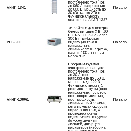
постоянного тока. Ток
до 960 А, напряжение
АКИП-1341
По запрос
до 600 В, мощность до
30 кВт, масса 270 кг.
Функциональность
аналогична АКИП-1337
Устройство для поверки
блоков питания 3 В…60
В ,6 мА…60 A (не более
300 Вт), цифровая
PEL-300
индикация тока и
По запрос
напряжения,
динамическая нагрузка,
память 100 значений,
масса 9 кг
Программируемая
электронная нагрузка
постоянного тока. Ток
до 30 А, пост.
напряжение до 150 В,
мощность до 300 Вт.
Функциональность: 5
режимов нагрузки (пост.
напряжение, пост. ток,
пост. сопротивление,
АКИП-1380/1
пост. мощность,
По запрос
динамический режим),
регулируемая скорость
нарастания тока; 4-
проводная схема
подключения; вакуумно-
флуоресцентный
дисплей; дискр. уст.
параметров (набор на