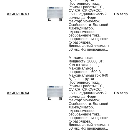
А; Тип нагрузки:
Постоянного тока;
Режимы работы: CC,
CV, CR, CP, CV+CC,
АКИП-1363/3
CV+CP; Динамический
По запрос
режим: да; Форм
фактор: Моноблок;
Особенности: Большой
ЖК-индикатор,
одновременное
отображение тока,
напряжения, мощности
(5 разрядов).
Динамический режим от
50 мкс. 4-х проводная...
Максимальная
мощность: 20000 Вт;
Кол-во каналов: 1;
Максимальное
напряжение: 600 В;
Максимальный ток: 640
А; Тип нагрузки:
Постоянного тока;
Режимы работы: CC,
CV, CR, CP, CV+CC,
АКИП-1363/4
CV+CP; Динамический
По запрос
режим: да; Форм
фактор: Моноблок;
Особенности: Большой
ЖК-индикатор,
одновременное
отображение тока,
напряжения, мощности
(5 разрядов).
Динамический режим от
50 мкс. 4-х проводная...