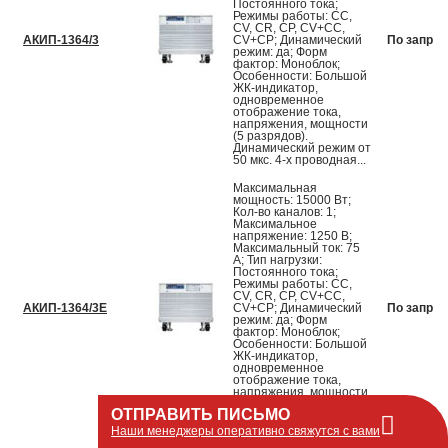
Постоянного тока;
Режимы работы: CC,
CV, CR, CP, CV+CC,
АКИП-1364/3
CV+CP; Динамический
По запрос
режим: да; Форм
фактор: Моноблок;
Особенности: Большой
ЖК-индикатор,
одновременное
отображение тока,
напряжения, мощности
(5 разрядов).
Динамический режим от
50 мкс. 4-х проводная...
Максимальная
мощность: 15000 Вт;
Кол-во каналов: 1;
Максимальное
напряжение: 1250 В;
Максимальный ток: 75
А; Тип нагрузки:
Постоянного тока;
Режимы работы: CC,
CV, CR, CP, CV+CC,
АКИП-1364/3Е
CV+CP; Динамический
По запрос
режим: да; Форм
фактор: Моноблок;
Особенности: Большой
ЖК-индикатор,
одновременное
отображение тока,
напряжения, мощности
(5 разрядов).
ОТПРАВИТЬ ПИСЬМО
Динамический режим от
50 мкс. 4-х проводная...
Наши менеджеры оперативно свяжутся с вами