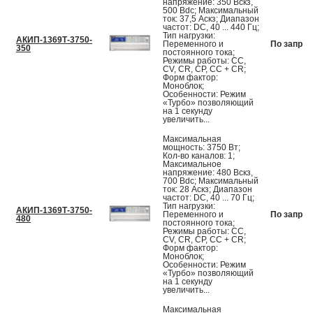
напряжение: 350 Вскз,
500 Вdc; Максимальный
ток: 37,5 Аскз; Диапазон
частот: DC, 40 ... 440 Гц;
Тип нагрузки:
АКИП-1369Т-3750-
Переменного и
По запрос
350
постоянного тока;
Режимы работы: CC,
CV, CR, CP, CC + CR;
Форм фактор:
Моноблок;
Особенности: Режим
«Турбо» позволяющий
на 1 секунду
увеличить...
Максимальная
мощность: 3750 Вт;
Кол-во каналов: 1;
Максимальное
напряжение: 480 Вскз,
700 Вdc; Максимальный
ток: 28 Аскз; Диапазон
частот: DC, 40 ... 70 Гц;
Тип нагрузки:
АКИП-1369Т-3750-
Переменного и
По запрос
480
постоянного тока;
Режимы работы: CC,
CV, CR, CP, CC + CR;
Форм фактор:
Моноблок;
Особенности: Режим
«Турбо» позволяющий
на 1 секунду
увеличить...
Максимальная