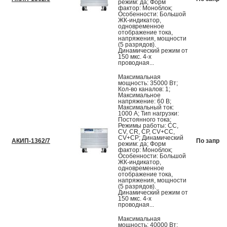
режим: да; Форм
фактор: Моноблок;
Особенности: Большой
ЖК-индикатор,
одновременное
отображение тока,
напряжения, мощности
(5 разрядов).
Динамический режим от
150 мкс. 4-х
проводная...
Максимальная
мощность: 35000 Вт;
Кол-во каналов: 1;
Максимальное
напряжение: 60 В;
Максимальный ток:
1000 А; Тип нагрузки:
Постоянного тока;
Режимы работы: CC,
CV, CR, CP, CV+CC,
CV+CP; Динамический
АКИП-1362/7
По запрос
режим: да; Форм
фактор: Моноблок;
Особенности: Большой
ЖК-индикатор,
одновременное
отображение тока,
напряжения, мощности
(5 разрядов).
Динамический режим от
150 мкс. 4-х
проводная...
Максимальная
мощность: 40000 Вт;