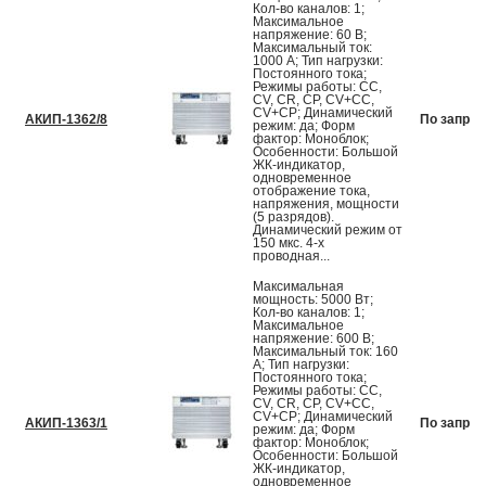
Кол-во каналов: 1;
Максимальное
напряжение: 60 В;
Максимальный ток:
1000 А; Тип нагрузки:
Постоянного тока;
Режимы работы: CC,
CV, CR, CP, CV+CC,
CV+CP; Динамический
АКИП-1362/8
По запрос
режим: да; Форм
фактор: Моноблок;
Особенности: Большой
ЖК-индикатор,
одновременное
отображение тока,
напряжения, мощности
(5 разрядов).
Динамический режим от
150 мкс. 4-х
проводная...
Максимальная
мощность: 5000 Вт;
Кол-во каналов: 1;
Максимальное
напряжение: 600 В;
Максимальный ток: 160
А; Тип нагрузки:
Постоянного тока;
Режимы работы: CC,
CV, CR, CP, CV+CC,
CV+CP; Динамический
АКИП-1363/1
По запрос
режим: да; Форм
фактор: Моноблок;
Особенности: Большой
ЖК-индикатор,
одновременное