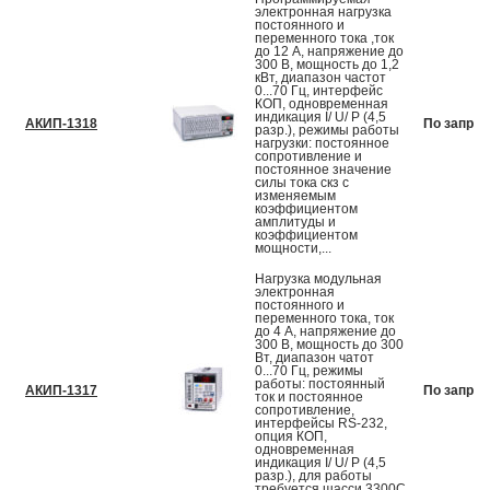
электронная нагрузка
постоянного и
переменного тока ,ток
до 12 А, напряжение до
300 В, мощность до 1,2
кВт, диапазон частот
0...70 Гц, интерфейс
КОП, одновременная
индикация I/ U/ P (4,5
АКИП-1318
По запрос
разр.), режимы работы
нагрузки: постоянное
сопротивление и
постоянное значение
силы тока скз с
изменяемым
коэффициентом
амплитуды и
коэффициентом
мощности,...
Нагрузка модульная
электронная
постоянного и
переменного тока, ток
до 4 А, напряжение до
300 В, мощность до 300
Вт, диапазон чатот
0...70 Гц, режимы
работы: постоянный
АКИП-1317
По запрос
ток и постоянное
сопротивление,
интерфейсы RS-232,
опция КОП,
одновременная
индикация I/ U/ P (4,5
разр.), для работы
требуется шасси 3300С