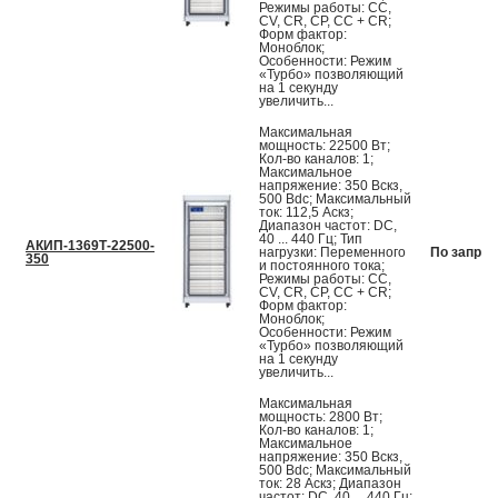
Режимы работы: CC,
CV, CR, CP, CC + CR;
Форм фактор:
Моноблок;
Особенности: Режим
«Турбо» позволяющий
на 1 секунду
увеличить...
Максимальная
мощность: 22500 Вт;
Кол-во каналов: 1;
Максимальное
напряжение: 350 Вскз,
500 Вdc; Максимальный
ток: 112,5 Аскз;
Диапазон частот: DC,
40 ... 440 Гц; Тип
АКИП-1369Т-22500-
нагрузки: Переменного
По запрос
350
и постоянного тока;
Режимы работы: CC,
CV, CR, CP, CC + CR;
Форм фактор:
Моноблок;
Особенности: Режим
«Турбо» позволяющий
на 1 секунду
увеличить...
Максимальная
мощность: 2800 Вт;
Кол-во каналов: 1;
Максимальное
напряжение: 350 Вскз,
500 Вdc; Максимальный
ток: 28 Аскз; Диапазон
частот: DC, 40 ... 440 Гц;