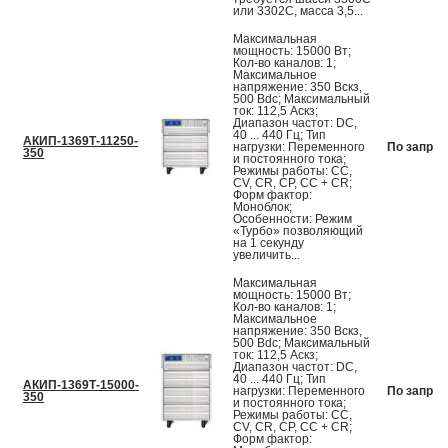
или 3302С, масса 3,5...
Максимальная
мощность: 15000 Вт;
Кол-во каналов: 1;
Максимальное
напряжение: 350 Вскз,
500 Вdc; Максимальный
ток: 112,5 Аскз;
Диапазон частот: DC,
40 ... 440 Гц; Тип
АКИП-1369Т-11250-
нагрузки: Переменного
По запрос
350
и постоянного тока;
Режимы работы: CC,
CV, CR, CP, CC + CR;
Форм фактор:
Моноблок;
Особенности: Режим
«Турбо» позволяющий
на 1 секунду
увеличить...
Максимальная
мощность: 15000 Вт;
Кол-во каналов: 1;
Максимальное
напряжение: 350 Вскз,
500 Вdc; Максимальный
ток: 112,5 Аскз;
Диапазон частот: DC,
40 ... 440 Гц; Тип
АКИП-1369Т-15000-
нагрузки: Переменного
По запрос
350
и постоянного тока;
Режимы работы: CC,
CV, CR, CP, CC + CR;
Форм фактор: