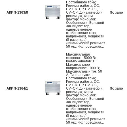
Постоянного тока;
Режимы работы: CC,
CV, CR, CP, CV+CC,
АКИП-1363/8
CV+CP; Динамический
По запрос
режим: да; Форм
фактор: Моноблок;
Особенности: Большой
ЖК-индикатор,
одновременное
отображение тока,
напряжения, мощности
(5 разрядов).
Динамический режим от
50 мкс. 4-х проводная...
Максимальная
мощность: 5000 Вт;
Кол-во каналов: 1;
Максимальное
напряжение: 1000 В;
Максимальный ток: 50
А; Тип нагрузки:
Постоянного тока;
Режимы работы: CC,
CV, CR, CP, CV+CC,
АКИП-1364/1
CV+CP; Динамический
По запрос
режим: да; Форм
фактор: Моноблок;
Особенности: Большой
ЖК-индикатор,
одновременное
отображение тока,
напряжения, мощности
(5 разрядов).
Динамический режим от
50 мкс. 4-х проводная...