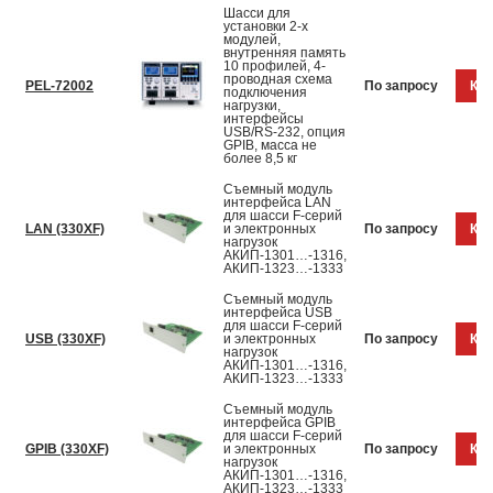
Шасси для
установки 2-х
модулей,
внутренняя память
10 профилей, 4-
проводная схема
PEL-72002
По запросу
Куп
подключения
нагрузки,
интерфейсы
USB/RS-232, опция
GPIB, масса не
более 8,5 кг
Съемный модуль
интерфейса LAN
для шасси F-серий
LAN (330XF)
и электронных
По запросу
Куп
нагрузок
АКИП-1301…-1316,
АКИП-1323…-1333
Съемный модуль
интерфейса USB
для шасси F-серий
USB (330XF)
и электронных
По запросу
Куп
нагрузок
АКИП-1301…-1316,
АКИП-1323…-1333
Съемный модуль
интерфейса GPIB
для шасси F-серий
GPIB (330XF)
и электронных
По запросу
Куп
нагрузок
АКИП-1301…-1316,
АКИП-1323…-1333