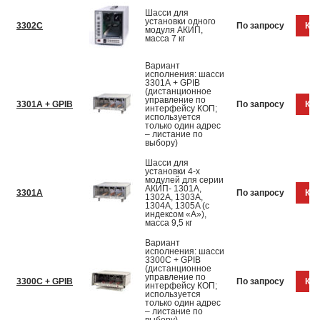
Шасси для
установки одного
3302С
По запросу
Куп
модуля АКИП,
масса 7 кг
Вариант
исполнения: шасси
3301А + GPIB
(дистанционное
управление по
3301A + GPIB
По запросу
Куп
интерфейсу КОП;
используется
только один адрес
– листание по
выбору)
Шасси для
установки 4-х
модулей для серии
АКИП- 1301A,
3301A
По запросу
Куп
1302A, 1303A,
1304A, 1305A (с
индексом «А»),
масса 9,5 кг
Вариант
исполнения: шасси
3300С + GPIB
(дистанционное
управление по
3300С + GPIB
По запросу
Куп
интерфейсу КОП;
используется
только один адрес
– листание по