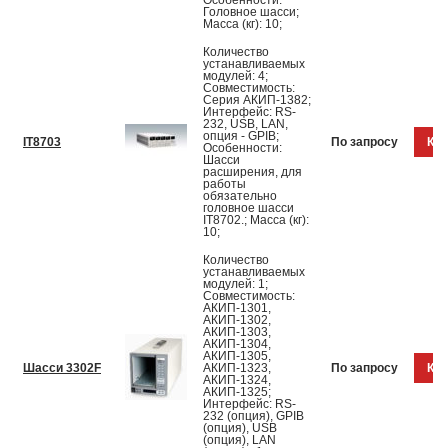
Особенности:
Головное шасси;
Масса (кг): 10;
Количество
устанавливаемых
модулей: 4;
Совместимость:
Серия АКИП-1382;
Интерфейс: RS-
232, USB, LAN,
опция - GPIB;
IT8703
По запросу
Куп
Особенности:
Шасси
расширения, для
работы
обязательно
головное шасси
IT8702.; Масса (кг):
10;
Количество
устанавливаемых
модулей: 1;
Совместимость:
АКИП-1301,
АКИП-1302,
АКИП-1303,
АКИП-1304,
АКИП-1305,
Шасси 3302F
АКИП-1323,
По запросу
Куп
АКИП-1324,
АКИП-1325;
Интерфейс: RS-
232 (опция), GPIB
(опция), USB
(опция), LAN