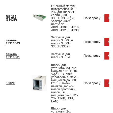
Съемный модуль
интерфейса RS-
232 для шасси F-
серий (3300F,
RS-232
3305F, 3302F) и
По запросу
Куп
(330XF)
электронных
нагрузок
АКИП-1301…-1316,
АКИП-1323…-1333
Заглушка для
панель
шасси 3300C и
По запросу
Куп
13310003
шасси 3300F,
3305F, 3302F
панель
Заглушка для
По запросу
Куп
13310001
шасси 3301A
Шасси для
установки одного
модуля АКИП, ЖК-
экран + кнопки
управления, макс.
мощность до 300
3302F
Вт, 150 ячеек
По запросу
Куп
памяти (запись/
вызов профиля),
масса 5 кг
(опционально: RS-
232, GPIB, USB,
LAN)
Шасси для
установки 2-х