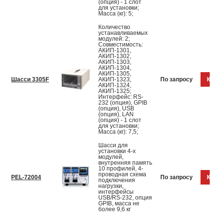
(опция) - 1 слот
для установки;
Масса (кг): 5;
Количество
устанавливаемых
модулей: 2;
Совместимость:
АКИП-1301,
АКИП-1302,
АКИП-1303,
АКИП-1304,
АКИП-1305,
Шасси 3305F
АКИП-1323,
По запросу
Куп
АКИП-1324,
АКИП-1325;
Интерфейс: RS-
232 (опция), GPIB
(опция), USB
(опция), LAN
(опция) - 1 слот
для установки;
Масса (кг): 7,5;
Шасси для
установки 4-х
модулей,
внутренняя память
10 профилей, 4-
проводная схема
PEL-72004
По запросу
Куп
подключения
нагрузки,
интерфейсы
USB/RS-232, опция
GPIB, масса не
более 9,6 кг