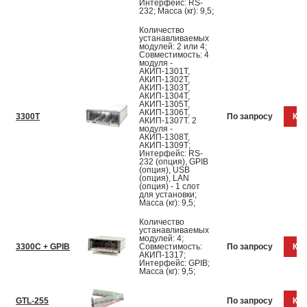
Интерфейс: RS-
232; Масса (кг): 9,5;
Количество
устанавливаемых
модулей: 2 или 4;
Совместимость: 4
модуля -
АКИП-1301Т,
АКИП-1302Т,
АКИП-1303Т,
АКИП-1304Т,
АКИП-1305Т,
АКИП-1306Т,
3300Т
По запросу
Куп
АКИП-1307Т. 2
модуля -
АКИП-1308Т,
АКИП-1309Т;
Интерфейс: RS-
232 (опция), GPIB
(опция), USB
(опция), LAN
(опция) - 1 слот
для установки;
Масса (кг): 9,5;
Количество
устанавливаемых
модулей: 4;
3300C + GPIB
Совместимость:
По запросу
Куп
АКИП-1317;
Интерфейс: GPIB;
Масса (кг): 9,5;
GTL-255
По запросу
Куп