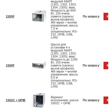
модулей АКИП
(1301, 1302, 1303,
1304, 1305), макс.
Мощность до 600
Вт, 150 ячеек
3305F
памяти (запись/
По запросу
Куп
вызов профиля),
ЖК-экран + кнопки
управления, масса
7,5 кг
(опционально: RS-
232, GPIB, USB,
LAN)
Шасси для
установки 4-х
модулей АКИП
(1301, 1302, 1303,
1304, 1305), макс.
Мощность до 1200
Вт, 150 ячеек
3300F
памяти (запись/
По запросу
Куп
вызов профиля),
ЖК-экран + кнопки
управления, масса
9,5 кг
(опционально: RS-
232, GPIB, USB,
LAN)
Вариант
3302С + GPIB
исполнения: шасси
По запросу
Куп
3302С + GPIB