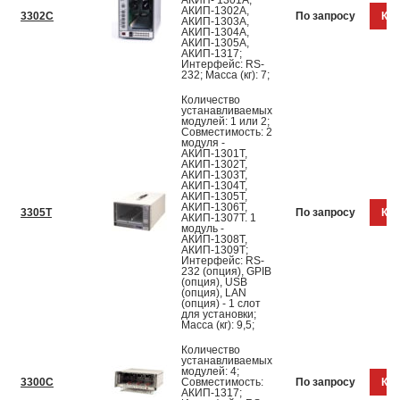
АКИП- 1301A,
АКИП-1302A,
3302C
По запросу
Куп
АКИП-1303A,
АКИП-1304A,
АКИП-1305A,
АКИП-1317;
Интерфейс: RS-
232; Масса (кг): 7;
Количество
устанавливаемых
модулей: 1 или 2;
Совместимость: 2
модуля -
АКИП-1301Т,
АКИП-1302Т,
АКИП-1303Т,
АКИП-1304Т,
АКИП-1305Т,
АКИП-1306Т,
3305Т
По запросу
Куп
АКИП-1307Т. 1
модуль -
АКИП-1308Т,
АКИП-1309Т;
Интерфейс: RS-
232 (опция), GPIB
(опция), USB
(опция), LAN
(опция) - 1 слот
для установки;
Масса (кг): 9,5;
Количество
устанавливаемых
модулей: 4;
3300C
Совместимость:
По запросу
Куп
АКИП-1317;