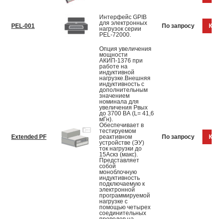
Интерфейс GPIB
для электронных
PEL-001
По запросу
Куп
нагрузок серии
PEL-72000.
Опция увеличения
мощности
АКИП-1376 при
работе на
индуктивной
нагрузке.Внешняя
индуктивность с
дополнительным
значением
номинала для
увеличения Pвых
до 3700 ВА (L= 41,6
мГн).
Обеспечивает в
тестируемом
Extended PF
реактивном
По запросу
Куп
устройстве (ЭУ)
ток нагрузки до
15Aскз (макс).
Представляет
собой
моноблочную
индуктивность
подключаемую к
электронной
программируемой
нагрузке с
помощью четырех
соединительных