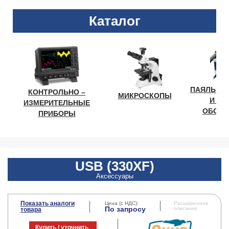
Каталог
ПАЯЛЬНО
КОНТРОЛЬНО –
МИКРОСКОПЫ
И ЛА
ИЗМЕРИТЕЛЬНЫЕ
ОБОРУ
ПРИБОРЫ
USB (330XF)
Аксессуары
Показать аналоги
Цена (с НДС):
Расширенное
По запросу
описание
товара
Купить / уточнить